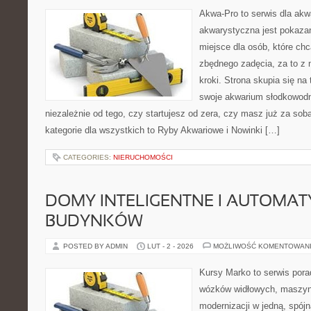
Akwa-Pro to serwis dla akw
akwarystyczna jest pokazan
miejsce dla osób, które ch
zbędnego zadęcia, za to z
kroki. Strona skupia się na
swoje akwarium słodkowodn
niezależnie od tego, czy startujesz od zera, czy masz już za sob
kategorie dla wszystkich to Ryby Akwariowe i Nowinki […]
CATEGORIES:
NIERUCHOMOŚCI
DOMY INTELIGENTNE I AUTOMA
BUDYNKÓW
POSTED BY ADMIN
LUT - 2 - 2026
MOŻLIWOŚĆ KOMENTOWAN
Kursy Marko to serwis pora
wózków widłowych, maszyn
modernizacji w jedną, spójn