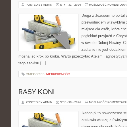
POSTED BY ADMIN
STY - 31 - 2026
MOŻLIWOŚĆ KOMENTOWA
Droga z Jezusem to portal 
przewodnikiem w zwykłym ży
miejsce dla osób, które chc
pogłębiać przyjaźń z Chry
w świetle Dobrej Nowiny. Ca
zaufanie nie jest dodatkiem 
można iść krok po kroku. Warto przeczytać Ateizm i agnostycy
tego serwisu […]
CATEGORIES:
NIERUCHOMOŚCI
RASY KONI
POSTED BY ADMIN
STY - 30 - 2026
MOŻLIWOŚĆ KOMENTOWA
Ikarion.pl to nowoczesna st
zestawia wiedzę z świeżym
stworzone dla osób, które w