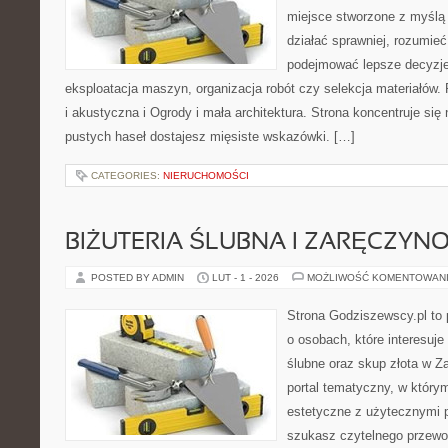
miejsce stworzone z myślą 
działać sprawniej, rozumieć
podejmować lepsze decyzje
eksploatacja maszyn, organizacja robót czy selekcja materiałów.
i akustyczna i Ogrody i mała architektura. Strona koncentruje się
pustych haseł dostajesz mięsiste wskazówki. […]
CATEGORIES:
NIERUCHOMOŚCI
BIŻUTERIA ŚLUBNA I ZARĘCZYN
POSTED BY ADMIN
LUT - 1 - 2026
MOŻLIWOŚĆ KOMENTOWAN
Strona Godziszewscy.pl to 
o osobach, które interesuje
ślubne oraz skup złota w Z
portal tematyczny, w którym
estetyczne z użytecznymi 
szukasz czytelnego przewo