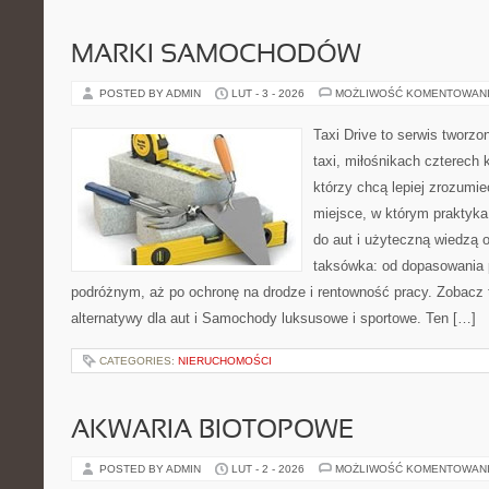
MARKI SAMOCHODÓW
POSTED BY ADMIN
LUT - 3 - 2026
MOŻLIWOŚĆ KOMENTOWAN
Taxi Drive to serwis tworz
taxi, miłośnikach czterech 
którzy chcą lepiej zrozumi
miejsce, w którym praktyk
do aut i użyteczną wiedzą 
taksówka: od dopasowania p
podróżnym, aż po ochronę na drodze i rentowność pracy. Zobacz t
alternatywy dla aut i Samochody luksusowe i sportowe. Ten […]
CATEGORIES:
NIERUCHOMOŚCI
AKWARIA BIOTOPOWE
POSTED BY ADMIN
LUT - 2 - 2026
MOŻLIWOŚĆ KOMENTOWAN