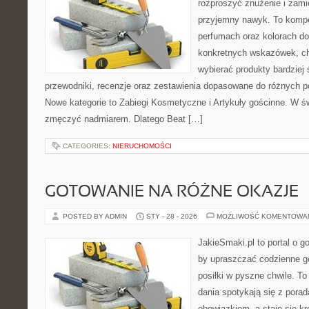
rozproszyć znużenie i zami
przyjemny nawyk. To komp
perfumach oraz kolorach do
konkretnych wskazówek, chc
wybierać produkty bardziej 
przewodniki, recenzje oraz zestawienia dopasowane do różnych po
Nowe kategorie to Zabiegi Kosmetyczne i Artykuły gościnne. W św
zmęczyć nadmiarem. Dlatego Beat […]
CATEGORIES:
NIERUCHOMOŚCI
GOTOWANIE NA RÓŻNE OKAZJE
POSTED BY ADMIN
STY - 28 - 2026
MOŻLIWOŚĆ KOMENTOWA
JakieSmaki.pl to portal o g
by upraszczać codzienne g
posiłki w pyszne chwile. T
dania spotykają się z porad
obowiązkiem, a staje się k