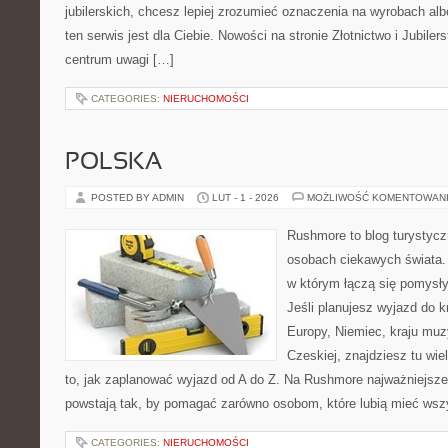
jubilerskich, chcesz lepiej zrozumieć oznaczenia na wyrobach albo
ten serwis jest dla Ciebie. Nowości na stronie Złotnictwo i Jubilers
centrum uwagi […]
CATEGORIES:
NIERUCHOMOŚCI
POLSKA
POSTED BY ADMIN
LUT - 1 - 2026
MOŻLIWOŚĆ KOMENTOWAN
Rushmore to blog turystycz
osobach ciekawych świata. 
w którym łączą się pomysł
Jeśli planujesz wyjazd do 
Europy, Niemiec, kraju muzy
Czeskiej, znajdziesz tu wi
to, jak zaplanować wyjazd od A do Z. Na Rushmore najważniejsze 
powstają tak, by pomagać zarówno osobom, które lubią mieć wszy
CATEGORIES:
NIERUCHOMOŚCI