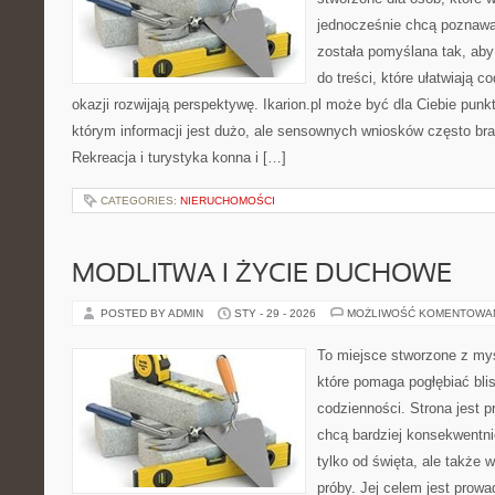
jednocześnie chcą poznawa
została pomyślana tak, aby
do treści, które ułatwiają c
okazji rozwijają perspektywę. Ikarion.pl może być dla Ciebie pun
którym informacji jest dużo, ale sensownych wniosków często bra
Rekreacja i turystyka konna i […]
CATEGORIES:
NIERUCHOMOŚCI
MODLITWA I ŻYCIE DUCHOWE
POSTED BY ADMIN
STY - 29 - 2026
MOŻLIWOŚĆ KOMENTOWA
To miejsce stworzone z myś
które pomaga pogłębiać bl
codzienności. Strona jest p
chcą bardziej konsekwentni
tylko od święta, ale także 
próby. Jej celem jest prowa