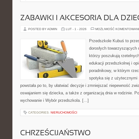
ZABAWKI I AKCESORIA DLA DZIE
POSTED BY ADMIN
LUT - 1 - 2026
MOŻLIWOŚĆ KOMENTOWAN
Przedszkole Kubuś to prze
dorosłych towarzyszących 
którzy poszukują rzetelnych
edukacji przedszkolnej i op
poradnikowy, w którym rzec
spotyka się z użytecznymi
powstała po to, by ułatwiać decyzje i zmniejszać niepewność zw
oswajaniem się dziecka, a także z organizacją dnia w rodzinie. P
wychowanie i Wybór przedszkola. […]
CATEGORIES:
NIERUCHOMOŚCI
CHRZEŚCIJAŃSTWO