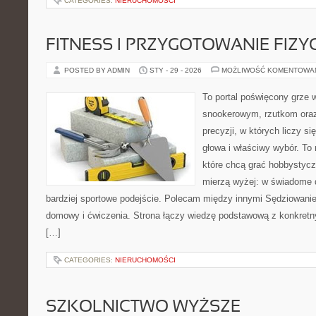
CATEGORIES:
NIERUCHOMOŚCI
FITNESS I PRZYGOTOWANIE FIZY
POSTED BY ADMIN
STY - 29 - 2026
MOŻLIWOŚĆ KOMENTOWA
To portal poświęcony grze 
snookerowym, rzutkom oraz
precyzji, w których liczy s
głowa i właściwy wybór. To 
które chcą grać hobbystyczn
mierzą wyżej: w świadome d
bardziej sportowe podejście. Polecam między innymi Sędziowanie i
domowy i ćwiczenia. Strona łączy wiedzę podstawową z konkretn
[…]
CATEGORIES:
NIERUCHOMOŚCI
SZKOLNICTWO WYŻSZE