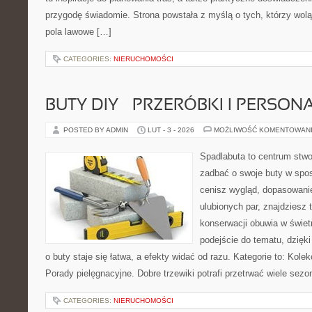
przygodę świadomie. Strona powstała z myślą o tych, którzy wol
pola lawowe […]
CATEGORIES:
NIERUCHOMOŚCI
BUTY DIY – PRZERÓBKI I PERSON
POSTED BY ADMIN
LUT - 3 - 2026
MOŻLIWOŚĆ KOMENTOWAN
Spadlabuta to centrum stwo
zadbać o swoje buty w spos
cenisz wygląd, dopasowani
ulubionych par, znajdziesz
konserwacji obuwia w świetn
podejście do tematu, dzięk
o buty staje się łatwa, a efekty widać od razu. Kategorie to: Kolek
Porady pielęgnacyjne. Dobre trzewiki potrafi przetrwać wiele sezo
CATEGORIES:
NIERUCHOMOŚCI