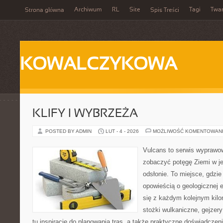
Archiwum
RL
Site
Tagi
Twa
Strona główna
Spis Treści
KOWALCZYKOWA
KLIFY I WYBRZEŻA
POSTED BY ADMIN
LUT - 4 - 2026
MOŻLIWOŚĆ KOMENTOWAN
Vulcans to serwis wyprawow
zobaczyć potęgę Ziemi w jej
odsłonie. To miejsce, gdzie
opowieścią o geologicznej e
się z każdym kolejnym kilo
stożki wulkaniczne, gejzer
tu inspiracje do planowania tras, a także praktyczne doświadczen