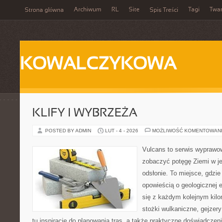
Archiwum
RL
Site
Tagi
Twa
Strona główna
Spis Treści
KOWALCZYKOWA
KLIFY I WYBRZEŻA
POSTED BY ADMIN
LUT - 4 - 2026
MOŻLIWOŚĆ KOMENTOWAN
Vulcans to serwis wyprawow
zobaczyć potęgę Ziemi w jej
odsłonie. To miejsce, gdzie
opowieścią o geologicznej e
się z każdym kolejnym kilo
stożki wulkaniczne, gejzer
tu inspiracje do planowania tras, a także praktyczne doświadczen