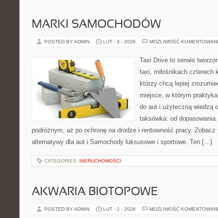
MARKI SAMOCHODÓW
POSTED BY ADMIN
LUT - 3 - 2026
MOŻLIWOŚĆ KOMENTOWAN
Taxi Drive to serwis tworz
taxi, miłośnikach czterech 
którzy chcą lepiej zrozumi
miejsce, w którym praktyk
do aut i użyteczną wiedzą 
taksówka: od dopasowania p
podróżnym, aż po ochronę na drodze i rentowność pracy. Zobacz t
alternatywy dla aut i Samochody luksusowe i sportowe. Ten […]
CATEGORIES:
NIERUCHOMOŚCI
AKWARIA BIOTOPOWE
POSTED BY ADMIN
LUT - 2 - 2026
MOŻLIWOŚĆ KOMENTOWAN