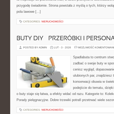
przygodę świadomie. Strona powstała z myślą o tych, którzy wol
pola lawowe […]
CATEGORIES:
NIERUCHOMOŚCI
BUTY DIY – PRZERÓBKI I PERSON
POSTED BY ADMIN
LUT - 3 - 2026
MOŻLIWOŚĆ KOMENTOWAN
Spadlabuta to centrum stwo
zadbać o swoje buty w spos
cenisz wygląd, dopasowani
ulubionych par, znajdziesz
konserwacji obuwia w świetn
podejście do tematu, dzięk
o buty staje się łatwa, a efekty widać od razu. Kategorie to: Kolek
Porady pielęgnacyjne. Dobre trzewiki potrafi przetrwać wiele sezo
CATEGORIES:
NIERUCHOMOŚCI