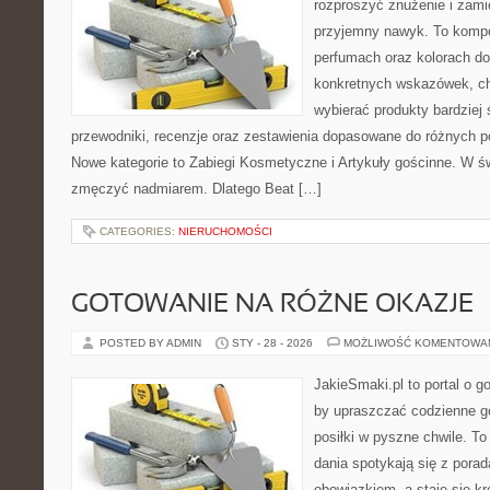
rozproszyć znużenie i zami
przyjemny nawyk. To komp
perfumach oraz kolorach do
konkretnych wskazówek, chc
wybierać produkty bardziej 
przewodniki, recenzje oraz zestawienia dopasowane do różnych po
Nowe kategorie to Zabiegi Kosmetyczne i Artykuły gościnne. W św
zmęczyć nadmiarem. Dlatego Beat […]
CATEGORIES:
NIERUCHOMOŚCI
GOTOWANIE NA RÓŻNE OKAZJE
POSTED BY ADMIN
STY - 28 - 2026
MOŻLIWOŚĆ KOMENTOWA
JakieSmaki.pl to portal o g
by upraszczać codzienne g
posiłki w pyszne chwile. T
dania spotykają się z porad
obowiązkiem, a staje się k