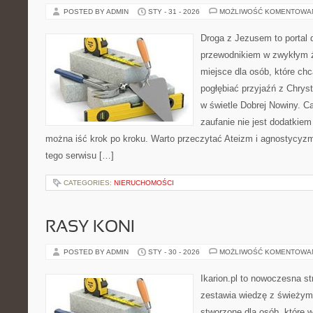
POSTED BY ADMIN
STY - 31 - 2026
MOŻLIWOŚĆ KOMENTOWA
Droga z Jezusem to portal 
przewodnikiem w zwykłym ży
miejsce dla osób, które chc
pogłębiać przyjaźń z Chry
w świetle Dobrej Nowiny. Ca
zaufanie nie jest dodatkiem 
można iść krok po kroku. Warto przeczytać Ateizm i agnostycy
tego serwisu […]
CATEGORIES:
NIERUCHOMOŚCI
RASY KONI
POSTED BY ADMIN
STY - 30 - 2026
MOŻLIWOŚĆ KOMENTOWA
Ikarion.pl to nowoczesna st
zestawia wiedzę z świeżym
stworzone dla osób, które w