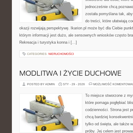
jednocześnie chcą poznawa
została pomyślana tak, aby
do treści, które ułatwiają c
okazji rozwijają perspektywę. Ikarion.pl może być dla Ciebie pun
którym informacji jest dużo, ale sensownych wniosków często bra
Rekreacja i turystyka konna i […]
CATEGORIES:
NIERUCHOMOŚCI
MODLITWA I ŻYCIE DUCHOWE
POSTED BY ADMIN
STY - 29 - 2026
MOŻLIWOŚĆ KOMENTOWA
To miejsce stworzone z myś
które pomaga pogłębiać bl
codzienności. Strona jest p
chcą bardziej konsekwentni
tylko od święta, ale także 
próby. Jej celem jest prowa