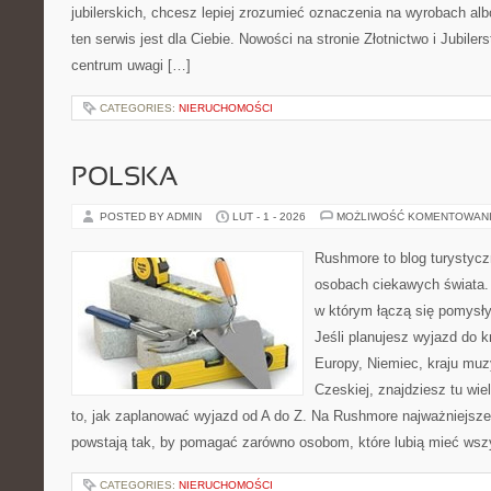
jubilerskich, chcesz lepiej zrozumieć oznaczenia na wyrobach albo
ten serwis jest dla Ciebie. Nowości na stronie Złotnictwo i Jubilers
centrum uwagi […]
CATEGORIES:
NIERUCHOMOŚCI
POLSKA
POSTED BY ADMIN
LUT - 1 - 2026
MOŻLIWOŚĆ KOMENTOWAN
Rushmore to blog turystycz
osobach ciekawych świata. 
w którym łączą się pomysł
Jeśli planujesz wyjazd do 
Europy, Niemiec, kraju muzy
Czeskiej, znajdziesz tu wi
to, jak zaplanować wyjazd od A do Z. Na Rushmore najważniejsze 
powstają tak, by pomagać zarówno osobom, które lubią mieć wszy
CATEGORIES:
NIERUCHOMOŚCI