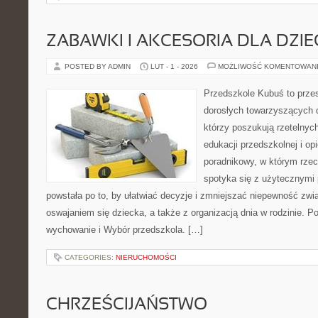
ZABAWKI I AKCESORIA DLA DZIE
POSTED BY ADMIN
LUT - 1 - 2026
MOŻLIWOŚĆ KOMENTOWAN
Przedszkole Kubuś to prze
dorosłych towarzyszących 
którzy poszukują rzetelnych
edukacji przedszkolnej i op
poradnikowy, w którym rzec
spotyka się z użytecznymi
powstała po to, by ułatwiać decyzje i zmniejszać niepewność zw
oswajaniem się dziecka, a także z organizacją dnia w rodzinie. P
wychowanie i Wybór przedszkola. […]
CATEGORIES:
NIERUCHOMOŚCI
CHRZEŚCIJAŃSTWO