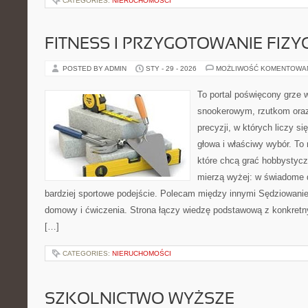
CATEGORIES:
NIERUCHOMOŚCI
FITNESS I PRZYGOTOWANIE FIZY
POSTED BY ADMIN
STY - 29 - 2026
MOŻLIWOŚĆ KOMENTOWA
To portal poświęcony grze 
snookerowym, rzutkom oraz
precyzji, w których liczy s
głowa i właściwy wybór. To 
które chcą grać hobbystyczn
mierzą wyżej: w świadome d
bardziej sportowe podejście. Polecam między innymi Sędziowanie i
domowy i ćwiczenia. Strona łączy wiedzę podstawową z konkretn
[…]
CATEGORIES:
NIERUCHOMOŚCI
SZKOLNICTWO WYŻSZE