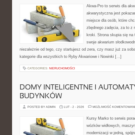
Akwa-Pro to serwis dla akw
akwarystyczna jest pokazan
miejsce dla osób, które ch
zbędnego zadęcia, za to z
kroki. Strona skupia się na
swoje akwarium słodkowodn
niezależnie od tego, czy startujesz od zera, czy masz już za sob
kategorie dla wszystkich to Ryby Akwariowe i Nowinki […]
CATEGORIES:
NIERUCHOMOŚCI
DOMY INTELIGENTNE I AUTOMA
BUDYNKÓW
POSTED BY ADMIN
LUT - 2 - 2026
MOŻLIWOŚĆ KOMENTOWAN
Kursy Marko to serwis pora
wózków widłowych, maszyn
modernizacji w jedną, spójn