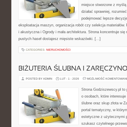
miejsce stworzone z myślą 
działać sprawniej, rozumieć
podejmować lepsze decyzje
eksploatacja maszyn, organizacja robót czy selekcja materiałów.
i akustyczna i Ogrody i mała architektura. Strona koncentruje się
pustych haseł dostajesz mięsiste wskazówki. […]
CATEGORIES:
NIERUCHOMOŚCI
BIŻUTERIA ŚLUBNA I ZARĘCZYN
POSTED BY ADMIN
LUT - 1 - 2026
MOŻLIWOŚĆ KOMENTOWAN
Strona Godziszewscy.pl to 
o osobach, które interesuje
ślubne oraz skup złota w Z
portal tematyczny, w którym
estetyczne z użytecznymi 
szukasz czytelnego przewo