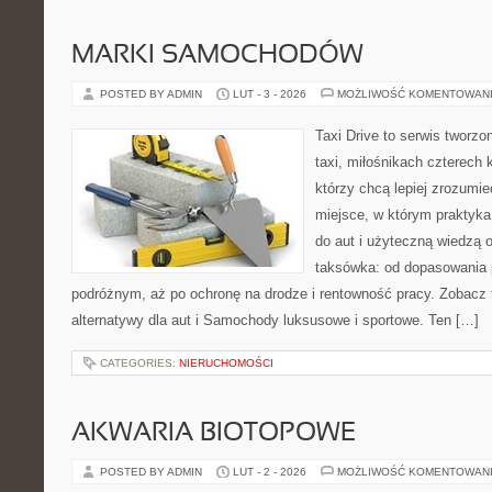
MARKI SAMOCHODÓW
POSTED BY ADMIN
LUT - 3 - 2026
MOŻLIWOŚĆ KOMENTOWAN
Taxi Drive to serwis tworz
taxi, miłośnikach czterech 
którzy chcą lepiej zrozumi
miejsce, w którym praktyk
do aut i użyteczną wiedzą 
taksówka: od dopasowania p
podróżnym, aż po ochronę na drodze i rentowność pracy. Zobacz t
alternatywy dla aut i Samochody luksusowe i sportowe. Ten […]
CATEGORIES:
NIERUCHOMOŚCI
AKWARIA BIOTOPOWE
POSTED BY ADMIN
LUT - 2 - 2026
MOŻLIWOŚĆ KOMENTOWAN