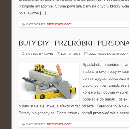
przygodę świadomie. Strona powstała z myślą o tych, którzy wol
pola lawowe […]
CATEGORIES:
NIERUCHOMOŚCI
BUTY DIY – PRZERÓBKI I PERSON
POSTED BY ADMIN
LUT - 3 - 2026
MOŻLIWOŚĆ KOMENTOWAN
Spadlabuta to centrum stwo
zadbać o swoje buty w spos
cenisz wygląd, dopasowani
ulubionych par, znajdziesz
konserwacji obuwia w świetn
podejście do tematu, dzięk
o buty staje się łatwa, a efekty widać od razu. Kategorie to: Kolek
Porady pielęgnacyjne. Dobre trzewiki potrafi przetrwać wiele sezo
CATEGORIES:
NIERUCHOMOŚCI