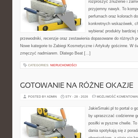
rozproszyć znużenie i zami
przyjemny nawyk. To komp
perfumach oraz kolorach do
konkretnych wskazówek, chc
wybierać produkty bardziej 
przewodniki, recenzje oraz zestawienia dopasowane do różnych po
Nowe kategorie to Zabiegi Kosmetyczne i Artykuły gościnne. W św
zmęczyć nadmiarem. Dlatego Beat […]
CATEGORIES:
NIERUCHOMOŚCI
GOTOWANIE NA RÓŻNE OKAZJE
POSTED BY ADMIN
STY - 28 - 2026
MOŻLIWOŚĆ KOMENTOWA
JakieSmaki.pl to portal o g
by upraszczać codzienne g
posiłki w pyszne chwile. T
dania spotykają się z porad
obowiązkiem, a staje się k