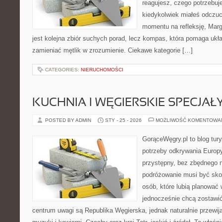
reagujesz, czego potrzebuje
kiedykolwiek miałeś odczuc
momentu na refleksję, Margo
jest kolejna zbiór suchych porad, lecz kompas, która pomaga ukł
zamieniać mętlik w zrozumienie. Ciekawe kategorie […]
CATEGORIES:
NIERUCHOMOŚCI
KUCHNIA I WĘGIERSKIE SPECJAŁ
POSTED BY ADMIN
STY - 25 - 2026
MOŻLIWOŚĆ KOMENTOWA
GorąceWęgry.pl to blog tury
potrzeby odkrywania Europ
przystępny, bez zbędnego n
podróżowanie musi być sko
osób, które lubią planować 
jednocześnie chcą zostawi
centrum uwagi są Republika Węgierska, jednak naturalnie przewijaj