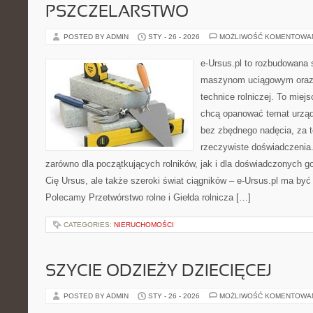
PSZCZELARSTWO
POSTED BY ADMIN
STY - 26 - 2026
MOŻLIWOŚĆ KOMENTOWA
e-Ursus.pl to rozbudowana 
maszynom uciągowym oraz 
technice rolniczej. To miej
chcą opanować temat urząd
bez zbędnego nadęcia, za t
rzeczywiste doświadczenia.
zarówno dla początkujących rolników, jak i dla doświadczonych go
Cię Ursus, ale także szeroki świat ciągników – e-Ursus.pl ma by
Polecamy Przetwórstwo rolne i Giełda rolnicza […]
CATEGORIES:
NIERUCHOMOŚCI
SZYCIE ODZIEŻY DZIECIĘCEJ
POSTED BY ADMIN
STY - 26 - 2026
MOŻLIWOŚĆ KOMENTOWA