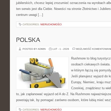
jubilerskich, chcesz lepiej zrozumieć oznaczenia na wyrobach albo
ten serwis jest dla Ciebie. Nowości na stronie Złotnictwo i Jubilers
centrum uwagi […]
CATEGORIES:
NIERUCHOMOŚCI
POLSKA
POSTED BY ADMIN
LUT - 1 - 2026
MOŻLIWOŚĆ KOMENTOWAN
Rushmore to blog turystycz
osobach ciekawych świata. 
w którym łączą się pomysł
Jeśli planujesz wyjazd do 
Europy, Niemiec, kraju muzy
Czeskiej, znajdziesz tu wi
to, jak zaplanować wyjazd od A do Z. Na Rushmore najważniejsze 
powstają tak, by pomagać zarówno osobom, które lubią mieć wszy
CATEGORIES:
NIERUCHOMOŚCI