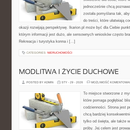
jednocześnie chcą poznawa
została pomyślana tak, aby
do treści, które ułatwiają c
okazji rozwijają perspektywę. Ikarion.pl może być dla Ciebie pun
którym informacji jest dużo, ale sensownych wniosków często bra
Rekreacja i turystyka konna i […]
CATEGORIES:
NIERUCHOMOŚCI
MODLITWA I ŻYCIE DUCHOWE
POSTED BY ADMIN
STY - 29 - 2026
MOŻLIWOŚĆ KOMENTOWA
To miejsce stworzone z myś
które pomaga pogłębiać bl
codzienności. Strona jest p
chcą bardziej konsekwentni
tylko od święta, ale także 
próby. Jej celem jest prowa