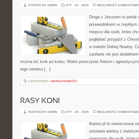
POSTED BY ADMIN
STY - 31 - 2026
MOŻLIWOŚĆ KOMENTOWA
Droga z Jezusem to portal 
przewodnikiem w zwykłym ży
miejsce dla osób, które chc
pogłębiać przyjaźń z Chry
w świetle Dobrej Nowiny. Ca
zaufanie nie jest dodatkiem 
można iść krok po kroku. Warto przeczytać Ateizm i agnostycy
tego serwisu […]
CATEGORIES:
NIERUCHOMOŚCI
RASY KONI
POSTED BY ADMIN
STY - 30 - 2026
MOŻLIWOŚĆ KOMENTOWA
Ikarion.pl to nowoczesna st
zestawia wiedzę z świeżym
stworzone dla osób, które w