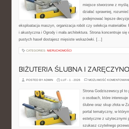
miejsce stworzone z myślą 
działać sprawniej, rozumieć
podejmować lepsze decyzje
eksploatacja maszyn, organizacja robót czy selekcja materiałów.
i akustyczna i Ogrody i mała architektura. Strona koncentruje się
pustych haseł dostajesz mięsiste wskazówki. […]
CATEGORIES:
NIERUCHOMOŚCI
BIŻUTERIA ŚLUBNA I ZARĘCZYN
POSTED BY ADMIN
LUT - 1 - 2026
MOŻLIWOŚĆ KOMENTOWAN
Strona Godziszewscy.pl to 
o osobach, które interesuje
ślubne oraz skup złota w Z
portal tematyczny, w którym
estetyczne z użytecznymi 
szukasz czytelnego przewo