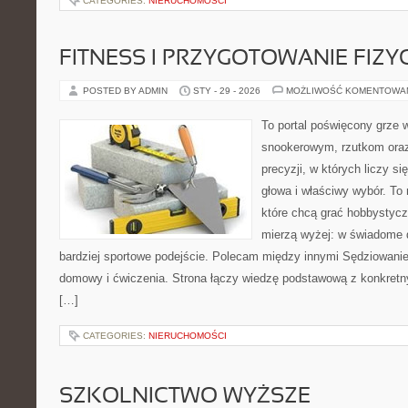
CATEGORIES:
NIERUCHOMOŚCI
FITNESS I PRZYGOTOWANIE FIZY
POSTED BY ADMIN
STY - 29 - 2026
MOŻLIWOŚĆ KOMENTOWA
To portal poświęcony grze 
snookerowym, rzutkom oraz
precyzji, w których liczy s
głowa i właściwy wybór. To 
które chcą grać hobbystyczn
mierzą wyżej: w świadome d
bardziej sportowe podejście. Polecam między innymi Sędziowanie i
domowy i ćwiczenia. Strona łączy wiedzę podstawową z konkretn
[…]
CATEGORIES:
NIERUCHOMOŚCI
SZKOLNICTWO WYŻSZE