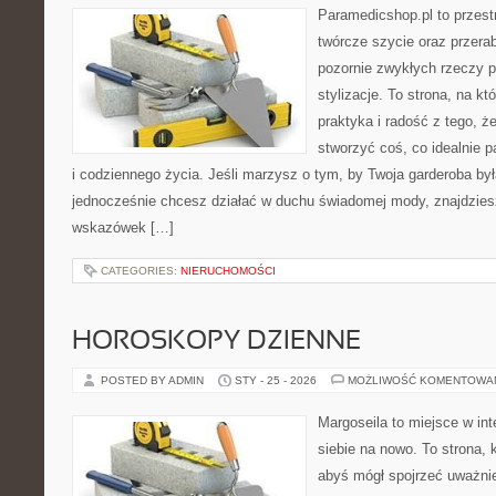
Paramedicshop.pl to przest
twórcze szycie oraz przerab
pozornie zwykłych rzeczy 
stylizacje. To strona, na kt
praktyka i radość z tego, 
stworzyć coś, co idealnie p
i codziennego życia. Jeśli marzysz o tym, by Twoja garderoba by
jednocześnie chcesz działać w duchu świadomej mody, znajdziesz
wskazówek […]
CATEGORIES:
NIERUCHOMOŚCI
HOROSKOPY DZIENNE
POSTED BY ADMIN
STY - 25 - 2026
MOŻLIWOŚĆ KOMENTOWA
Margoseila to miejsce w in
siebie na nowo. To strona, 
abyś mógł spojrzeć uważnie