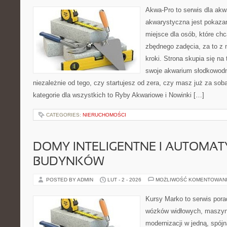
Akwa-Pro to serwis dla akw
akwarystyczna jest pokazan
miejsce dla osób, które ch
zbędnego zadęcia, za to z
kroki. Strona skupia się na
swoje akwarium słodkowodn
niezależnie od tego, czy startujesz od zera, czy masz już za sob
kategorie dla wszystkich to Ryby Akwariowe i Nowinki […]
CATEGORIES:
NIERUCHOMOŚCI
DOMY INTELIGENTNE I AUTOMA
BUDYNKÓW
POSTED BY ADMIN
LUT - 2 - 2026
MOŻLIWOŚĆ KOMENTOWAN
Kursy Marko to serwis pora
wózków widłowych, maszyn
modernizacji w jedną, spójn