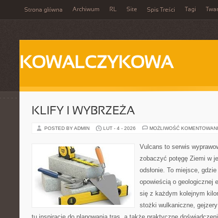
Archiwum
RL
Site
Tagi
Twa
Strona główna
Spis Treści
KOWALCZYKOWA
KLIFY I WYBRZEŻA
POSTED BY ADMIN
LUT - 4 - 2026
MOŻLIWOŚĆ KOMENTOWAN
Vulcans to serwis wyprawow
zobaczyć potęgę Ziemi w jej
odsłonie. To miejsce, gdzie
opowieścią o geologicznej e
się z każdym kolejnym kilo
stożki wulkaniczne, gejzer
tu inspiracje do planowania tras, a także praktyczne doświadczen