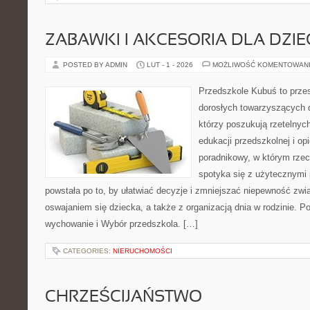
ZABAWKI I AKCESORIA DLA DZIE
POSTED BY ADMIN
LUT - 1 - 2026
MOŻLIWOŚĆ KOMENTOWAN
Przedszkole Kubuś to prze
dorosłych towarzyszących 
którzy poszukują rzetelnych
edukacji przedszkolnej i op
poradnikowy, w którym rzec
spotyka się z użytecznymi
powstała po to, by ułatwiać decyzje i zmniejszać niepewność zw
oswajaniem się dziecka, a także z organizacją dnia w rodzinie. P
wychowanie i Wybór przedszkola. […]
CATEGORIES:
NIERUCHOMOŚCI
CHRZEŚCIJAŃSTWO