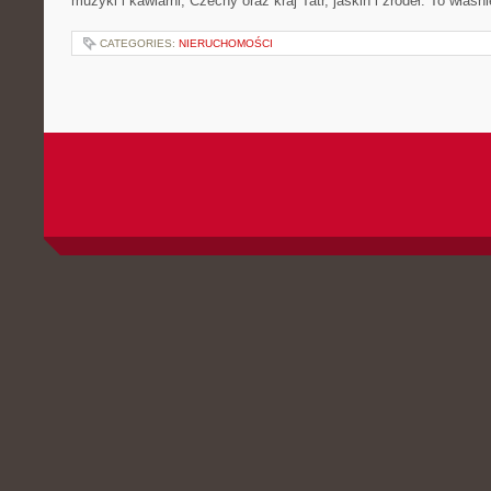
muzyki i kawiarni, Czechy oraz kraj Tatr, jaskiń i źródeł. To właśn
CATEGORIES:
NIERUCHOMOŚCI