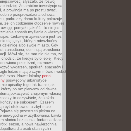
iejscowości słyszało, że rozwój
dzie indziej. Że ambitne inwestycje są
ii, a prowincja ma po prostu trwać.
dobrze przeprowadzona odnowa
cu, parku czy domu kultury pokazuje
, że ich codzienne otoczenie również
 uwagę, pomysł i jakość. To nie jest
o zmienia sposób myślenia o własnym
mapie. Ciekawym zjawiskiem jest też
enia się język, którym mieszkańcy
ą dzielnicę albo swoje miasto. Gdy
est zaniedbana, dominują określenia
acji. Mówi się, że tam nic nie ma, że
 chodzić, że kiedyś było lepiej. Kiedy
 odnowiona przestrzeń, rozmowa
yczyć wydarzeń, spotkań, spacerów i
agle ludzie mają o czym mówić i wokół
wać czas. Nawet lokalny
portal
zny
poświęcony urbanistyce i
nie opisałby tego tak trafnie jak
 którzy po raz pierwszy od dawna
z dumą pokazywać znajomym własną
 znaczy to oczywiście, że każda
ja kończy się sukcesem. Czasem
ą zbyt efektowne, a zbyt mało
Pojawia się przestrzeń piękna na
le niewygodna w użytkowaniu. Ławki
ym słońcu bez cienia, fontanna działa
krótki sezon, a nowa nawierzchnia
kłopotliwa dla osób starszych i