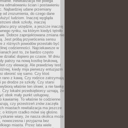
ianie. Rewitalizacja nie polega
 na odmalowaniu ścian i postawieniu
c. Najbardziej udane przemiany
ę od zrozumienia, do czego dane
łużyć ludziom. Inaczej wygląda
trzeni obok szkoły, inaczej
lacu przy urzędzie, a jeszcze inaczej
wnego rynku, na którym kiedyś tętniło
owe. Dobrze zaprojektowana zmiana nie
ją. Jest próbą przywrócenia sensu
re z różnych powodów przestało być
ólnej codzienności. Najciekawsze w
ianach jest to, że bardzo często
e działać dopiero po czasie. W dniu
żdy patrzy na nową kostkę brukową,
eleń czy elewację. Ale prawdziwy test
óźniej, kiedy mija pierwszy entuzjazm
si obronić się samo. Czy ktoś
m rano z kawą. Czy rodzice zatrzymają
i po drodze ze szkoły. Czy starsi
ybiorą właśnie ten skwer, a nie ławkę
 Czy lokalni przedsiębiorcy uznają, że
zyć obok mały punkt usługowy,
bo kawiarnię. To właśnie te codzienne
azują, czy przestrzeń znów zaczęła
ch miastach rewitalizacja ma jeszcze
, o którym rzadko mówi się głośno.
yskanie wiary, że nasza okolica może
, nowoczesna i przyjazna bez
lkiego miasta. Przez lata wiele