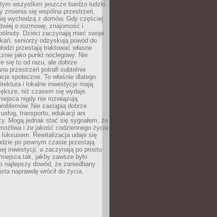
 tym wszystkim jeszcze bardzo ludzki
y zmienia się wspólna przestrzeń,
ciej wychodzą z domów. Gdy częściej
łatwiej o rozmowę, znajomość i
ólnoty. Dzieci zaczynają mieć swoje
tkań, seniorzy odzyskują powód do
łodzi przestają traktować własne
znie jako punkt noclegowy. Nie
e się to od razu, ale dobrze
na przestrzeń potrafi subtelnie
acje społeczne. To właśnie dlatego
itektura i lokalne inwestycje mają
iększe, niż czasem się wydaje.
ejsca nigdy nie rozwiązują
problemów. Nie zastąpią dobrze
usług, transportu, edukacji ani
acy. Mogą jednak stać się sygnałem, że
możliwa i że jakość codziennego życia
 luksusem. Rewitalizacja udaje się
udzie po pewnym czasie przestają
j inwestycji, a zaczynają po prostu
miejsca tak, jakby zawsze było
o najlepszy dowód, że zaniedbany
sta naprawdę wrócił do życia.