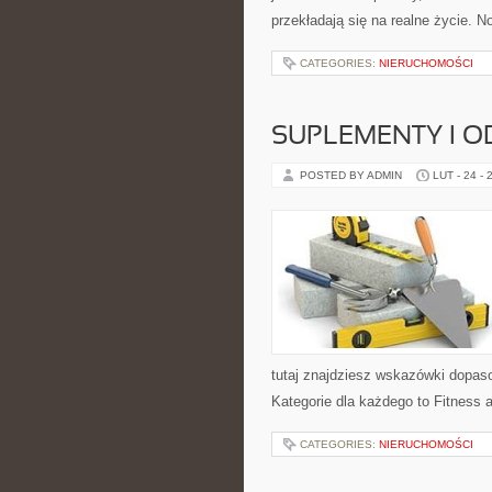
przekładają się na realne życie. N
CATEGORIES:
NIERUCHOMOŚCI
SUPLEMENTY I O
POSTED BY ADMIN
LUT - 24 - 
tutaj znajdziesz wskazówki dopaso
Kategorie dla każdego to Fitness a
CATEGORIES:
NIERUCHOMOŚCI