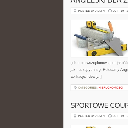
ANGIELSKI DLA
POSTED BY ADMIN
LUT - 19 - 
gdzie pierwszoplanowa jest jakoś
jak i uczących się. Polecamy Angie
aplikacje. Idea […]
CATEGORIES:
NIERUCHOMOŚCI
SPORTOWE COUPE
POSTED BY ADMIN
LUT - 19 - 