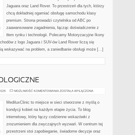
Jaguara oraz Land Rover. To przestrzeń dla tych, którzy
chcą dokładniej ogarniać obsługę samochodu klasy
premium. Strona prowadzi czytelnika od ABC po
zaawansowane zagadnienia, łącząc doświadczenie z
tłem rynku i technologii. Polecamy Motoryzacyjne Ikony
hodów z logo Jaguara i SUV-ów Land Rover liczą się
afią wskazywać na problem, a zaniedbanie obsługi może […]
OLOGICZNE
CHOROBY
2026
MOŻLIWOŚĆ KOMENTOWANIA
ZOSTAŁA WYŁĄCZONA
GINEKOLOGICZNE
MediluxClinic to miejsce w sieci stworzone z myślą o
kondycji kobiet na każdym etapie życia. To blog
internetowy, który łączy codzienne wskazówki z
zrozumieniem dla zwyczajnych wyzwań. W centrum tej
przestrzeni stoi zapobieganie, świadome decyzje oraz