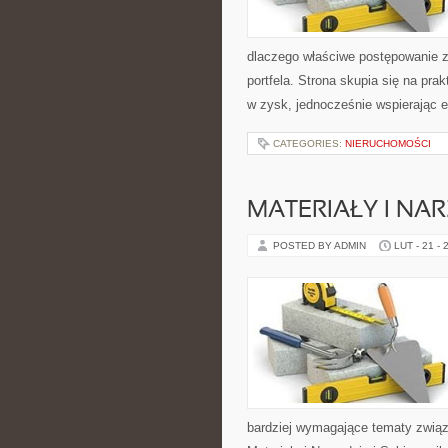
dlaczego właściwe postępowanie z 
portfela. Strona skupia się na pr
w zysk, jednocześnie wspierając
CATEGORIES:
NIERUCHOMOŚCI
MATERIAŁY I NA
POSTED BY ADMIN
LUT - 21 - 
bardziej wymagające tematy związa