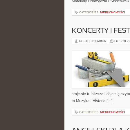
Materiały i Narzędzia i Szkicowni
CATEGORIES:
NIERUCHOMOŚCI
KONCERTY I FES
POSTED BY ADMIN
LUT - 20 - 
staje się tu bliższa i daje się czy
to Muzyka i Historia […]
CATEGORIES:
NIERUCHOMOŚCI