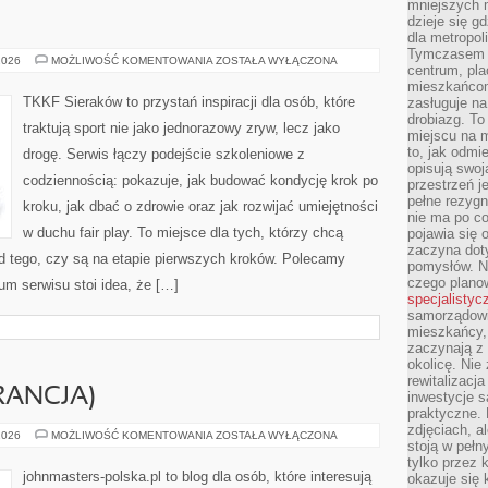
mniejszych m
dzieje się g
dla metropol
Tymczasem 
LEKKOATLETYKA
2026
MOŻLIWOŚĆ KOMENTOWANIA
ZOSTAŁA WYŁĄCZONA
centrum, pla
mieszkańcom
TKKF Sieraków to przystań inspiracji dla osób, które
zasługuje na
drobiazg. T
traktują sport nie jako jednorazowy zryw, lecz jako
miejscu na 
to, jak odmi
drogę. Serwis łączy podejście szkoleniowe z
opisują swoj
codziennością: pokazuje, jak budować kondycję krok po
przestrzeń j
pełne rezygn
kroku, jak dbać o zdrowie oraz jak rozwijać umiejętności
nie ma po co
w duchu fair play. To miejsce dla tych, którzy chcą
pojawia się
zaczyna dot
od tego, czy są na etapie pierwszych kroków. Polecamy
pomysłów. N
czego plano
um serwisu stoi idea, że […]
specjalistyc
samorządowi 
mieszkańcy,
zaczynają 
okolicę. Nie
rewitalizac
RANCJA)
inwestycje s
praktyczne. 
zdjęciach, a
YVES
2026
MOŻLIWOŚĆ KOMENTOWANIA
ZOSTAŁA WYŁĄCZONA
stoją w pełn
ROCHER
(FRANCJA)
tylko przez 
johnmasters-polska.pl to blog dla osób, które interesują
okazuje się 