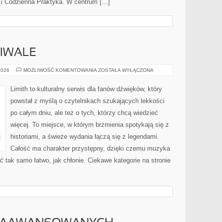
k i Codzienna Praktyka. W centrum […]
TIWALE
KONCERTY
2026
MOŻLIWOŚĆ KOMENTOWANIA
ZOSTAŁA WYŁĄCZONA
I
FESTIWALE
Limith to kulturalny serwis dla fanów dźwięków, który
powstał z myślą o czytelnikach szukających lekkości
po całym dniu, ale też o tych, którzy chcą wiedzieć
więcej. To miejsce, w którym brzmienia spotykają się z
historiami, a świeże wydania łączą się z legendami.
Całość ma charakter przystępny, dzięki czemu muzyka
tać tak samo łatwo, jak chłonie. Ciekawe kategorie na stronie