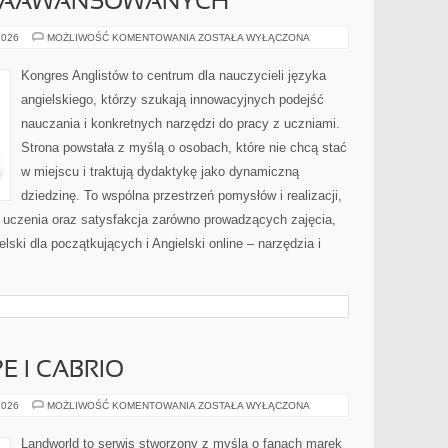
 ZAAWANSOWANYCH
ANGIELSKI
2026
MOŻLIWOŚĆ KOMENTOWANIA
ZOSTAŁA WYŁĄCZONA
DLA
ZAAWANSOWANYCH
Kongres Anglistów to centrum dla nauczycieli języka
angielskiego, którzy szukają innowacyjnych podejść
nauczania i konkretnych narzędzi do pracy z uczniami.
Strona powstała z myślą o osobach, które nie chcą stać
w miejscu i traktują dydaktykę jako dynamiczną
dziedzinę. To wspólna przestrzeń pomysłów i realizacji,
ć uczenia oraz satysfakcja zarówno prowadzących zajęcia,
lski dla początkujących i Angielski online – narzędzia i
 I CABRIO
SPORTOWE
2026
MOŻLIWOŚĆ KOMENTOWANIA
ZOSTAŁA WYŁĄCZONA
COUPE
I
CABRIO
Landworld to serwis stworzony z myślą o fanach marek