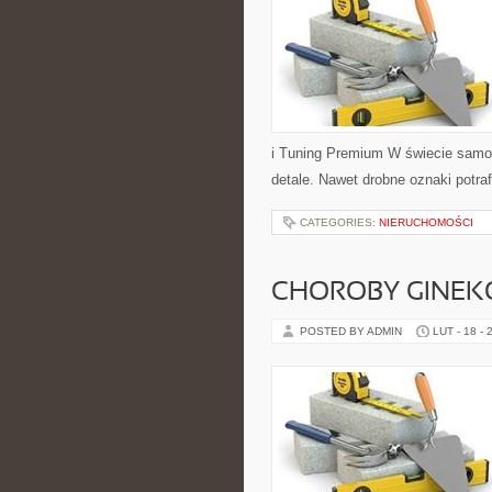
i Tuning Premium W świecie samoc
detale. Nawet drobne oznaki potr
CATEGORIES:
NIERUCHOMOŚCI
CHOROBY GINEK
POSTED BY ADMIN
LUT - 18 - 