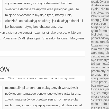
rodziców z 
się światem beauty i chcą podejmować bardziej
dostaje nowe
życia. Nie m
świadome decyzje zakupowe oraz pielęgnacyjne. To
inicjatyw, n
miejsce stworzone z myślą o tych, którzy lubią
Wtedy nawet 
energię. Dla
wiedzieć, co nakładają na skórę, jak działają składniki i
przestrzeni 
jak budować rutynę bez chaosu oraz bez
Miejsce po r
tylko formal
pia się na pielęgnacji rozumianej jako proces, w którym
biblioteki, s
pozarządowy
dek. Polecamy LVMH (Francja) i Shiseido (Japonia). Motywem
mieszkańców,
Czasami wyst
lokalnych pr
warsztaty dl
zaczął nabie
być inwestyc
też pamiętać
wyłącznie c
DÓW
przemiany dz
terenach pr
stacji kolej
RODZAJE
2026
MOŻLIWOŚĆ KOMENTOWANIA
ZOSTAŁA WYŁĄCZONA
ODPADÓW
które przez 
bez większej
makmetalik.pl to centrum praktycznych wskazówek
Gdy zaczyna 
się, że mog
poświęcony tematyce ponownego wykorzystania oraz
mieszkańców 
zbiórki materiałów do przetworzenia. To miejsce dla
Ścieżka pies
mała strefa
osób i firm, które chcą lepiej rozumieć, jak działa rynek
przy przysta