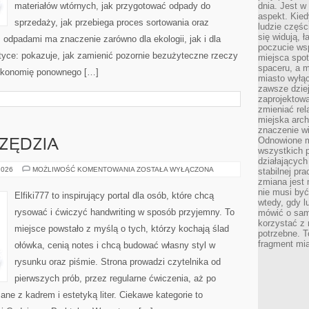
materiałów wtórnych, jak przygotować odpady do
dnia. Jest w
aspekt. Kied
sprzedaży, jak przebiega proces sortowania oraz
ludzie częś
się widują, 
odpadami ma znaczenie zarówno dla ekologii, jak i dla
poczucie wsp
aktyce: pokazuje, jak zamienić pozornie bezużyteczne rzeczy
miejsca spo
spaceru, a m
 ekonomię ponownego […]
miasto wyłąc
zawsze dziej
zaprojektowa
zmieniać rel
miejska arch
znaczenie w
Odnowione mi
RZĘDZIA
wszystkich 
działających 
MATERIAŁY
2026
MOŻLIWOŚĆ KOMENTOWANIA
ZOSTAŁA WYŁĄCZONA
stabilnej pr
I
zmiana jest 
NARZĘDZIA
nie musi być
Elfiki777 to inspirujący portal dla osób, które chcą
wtedy, gdy l
rysować i ćwiczyć handwriting w sposób przyjemny. To
mówić o same
korzystać z 
miejsce powstało z myślą o tych, którzy kochają ślad
potrzebne. T
fragment mia
ołówka, cenią notes i chcą budować własny styl w
rysunku oraz piśmie. Strona prowadzi czytelnika od
pierwszych prób, przez regularne ćwiczenia, aż po
ne z kadrem i estetyką liter. Ciekawe kategorie to