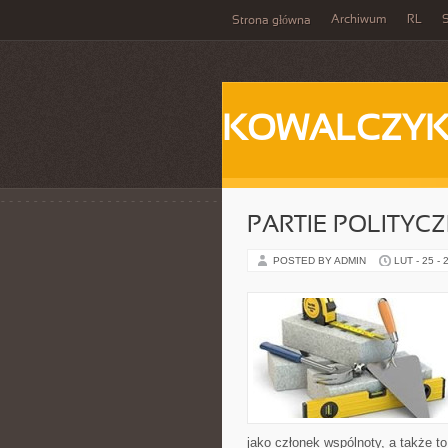
Archiwum
RL
S
Strona główna
KOWALCZY
PARTIE POLITYC
POSTED BY ADMIN
LUT - 25 - 
jako członek wspólnoty, a także 