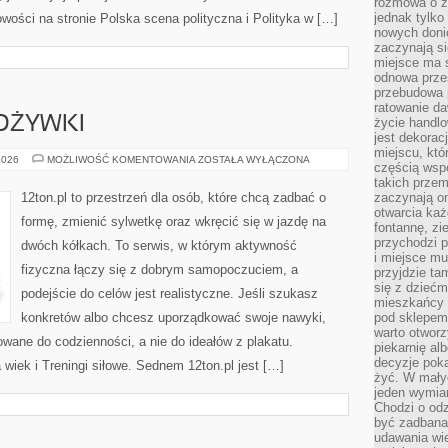
rozmowa o zm
jednak tylko
owości na stronie Polska scena polityczna i Polityka w […]
nowych doni
zaczynają si
miejsce ma s
odnowa przes
przebudowa p
ratowanie da
DŻYWKI
życie handl
jest dekorac
miejscu, któ
SUPLEMENTY
2026
MOŻLIWOŚĆ KOMENTOWANIA
ZOSTAŁA WYŁĄCZONA
częścią wsp
I
ODŻYWKI
takich przem
12ton.pl to przestrzeń dla osób, które chcą zadbać o
zaczynają on
otwarcia ka
formę, zmienić sylwetkę oraz wkręcić się w jazdę na
fontannę, zi
przychodzi p
dwóch kółkach. To serwis, w którym aktywność
i miejsce mu
fizyczna łączy się z dobrym samopoczuciem, a
przyjdzie ta
się z dziećm
podejście do celów jest realistyczne. Jeśli szukasz
mieszkańcy w
konkretów albo chcesz uporządkować swoje nawyki,
pod sklepem.
warto otwor
wane do codzienności, a nie do ideałów z plakatu.
piekarnię al
decyzje pok
 wiek i Treningi siłowe. Sednem 12ton.pl jest […]
żyć. W mały
jeden wymiar
Chodzi o odz
być zadbana
udawania wie