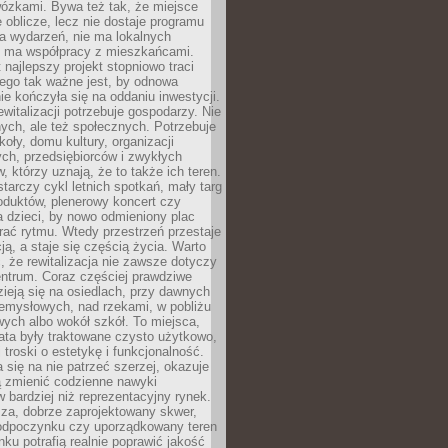
wózkami. Bywa też tak, że miejsce
 oblicze, lecz nie dostaje programu
a wydarzeń, nie ma lokalnych
ie ma współpracy z mieszkańcami.
najlepszy projekt stopniowo traci
tego tak ważne jest, by odnowa
nie kończyła się na oddaniu inwestycji.
ewitalizacji potrzebuje gospodarzy. Nie
nych, ale też społecznych. Potrzebuje
zkoły, domu kultury, organizacji
ch, przedsiębiorców i zwykłych
 którzy uznają, że to także ich teren.
arczy cykl letnich spotkań, mały targ
oduktów, plenerowy koncert czy
a dzieci, by nowo odmieniony plac
rać rytmu. Wtedy przestrzeń przestaje
ją, a staje się częścią życia. Warto
, że rewitalizacja nie zawsze dotyczy
entrum. Coraz częściej prawdziwe
ieją się na osiedlach, przy dawnych
zemysłowych, nad rzekami, w pobliżu
owych albo wokół szkół. To miejsca,
lata były traktowane czysto użytkowo,
 troski o estetykę i funkcjonalność.
się na nie patrzeć szerzej, okazuje
ą zmienić codzienne nawyki
bardziej niż reprezentacyjny rynek.
za, dobrze zaprojektowany skwer,
 odpoczynku czy uporządkowany teren
nku potrafią realnie poprawić jakość