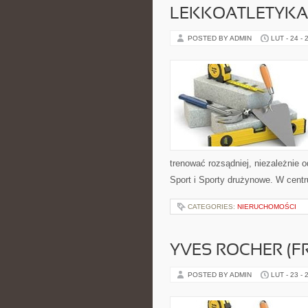
LEKKOATLETYKA
POSTED BY ADMIN
LUT - 24 - 
trenować rozsądniej, niezależnie 
Sport i Sporty drużynowe. W centr
CATEGORIES:
NIERUCHOMOŚCI
YVES ROCHER (F
POSTED BY ADMIN
LUT - 23 - 