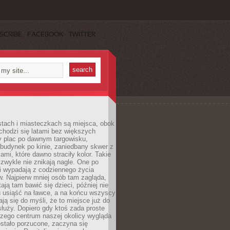
SCRIBE
FACEBOOK
TWITTER
stach i miasteczkach są miejsca, obok
chodzi się latami bez większych
y plac po dawnym targowisku,
budynek po kinie, zaniedbany skwer z
ami, które dawno straciły kolor. Takie
 zwykle nie znikają nagle. One po
i wypadają z codziennego życia
. Najpierw mniej osób tam zagląda,
ają tam bawić się dzieci, później nie
 usiąść na ławce, a na końcu wszyscy
ją się do myśli, że to miejsce już do
służy. Dopiero gdy ktoś zada proste
czego centrum naszej okolicy wygląda
ostało porzucone, zaczyna się