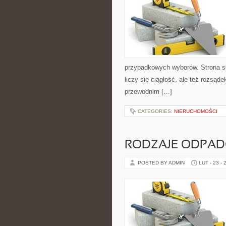
przypadkowych wyborów. Strona sku
liczy się ciągłość, ale też rozsą
przewodnim […]
CATEGORIES:
NIERUCHOMOŚCI
RODZAJE ODPA
POSTED BY ADMIN
LUT - 23 - 