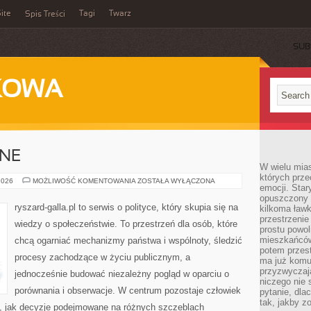
ite
Tagi
Twarz
Spis Treści
SUB
KOWA
ZNE
W wielu mia
których prze
PARTIE
2026
MOŻLIWOŚĆ KOMENTOWANIA
ZOSTAŁA WYŁĄCZONA
emocji. Star
POLITYCZNE
opuszczony 
ryszard-galla.pl to serwis o polityce, który skupia się na
kilkoma ławk
przestrzenie
wiedzy o społeczeństwie. To przestrzeń dla osób, które
prostu powol
mieszkańców
chcą ogarniać mechanizmy państwa i wspólnoty, śledzić
potem przest
procesy zachodzące w życiu publicznym, a
ma już komu
przyzwyczaja
jednocześnie budować niezależny pogląd w oparciu o
niczego nie 
porównania i obserwacje. W centrum pozostaje człowiek
pytanie, dla
tak, jakby z
to, jak decyzje podejmowane na różnych szczeblach