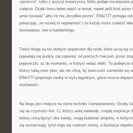
„wyroczni”, tylko z pozycji towarzysza, który podaje rozwiązania
zadęcia. Dzięki temu łatwo wejść w temat, nawet jeśli ktoś przez l
umie rysować” albo że ma „brzydkie pismo”. Elfiki777 pomaga od
pokazując, że rozwój to regularność i że każdy może znaleźć wła
ilustrowaniu, inni w handwritingu.
Treści bloga są też dobrym wsparciem dla osób, które uczą się s
pojawiają się punkty zaczepienia: od prostych ćwiczeń, przez st
poprzeczki, aż do momentu, w którym widać efekt. To podejście ś
którzy lubią mieć plan, ale nie chcą, by twórczość zamieniła się
Elfiki777 proponuje naukę w stylu łagodnym, gdzie można dopas
możliwości.
Na blogu jest miejsce na różne techniki i temperamenty. Osoby l
się na czystości linii. Ci, którzy wolą swobodę, znajdą inspiracje d
którzy chcą łączyć oba światy, mogą budować projekty, w któryc
się wzmacniają: tytuł staje się centrum strony, a ilustracja dopełnia