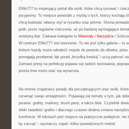
Elfiki777 to inspirujący portal dla osób, które chcą rysować i ćwi
przyjemny. To miejsce powstało z myślą o tych, którzy kochają śl
chcą budować własny styl w rysunku oraz piśmie. Strona prowadz
prób, przez regularne ćwiczenia, aż po bardziej wymagające tema
estetyką liter. Ciekawe kategorie to
Materiały i Narzędzia
i Szkico
W centrum Elfiki777 stoi tworzenie. To nie jest tylko galeria – to 
którym każdy może odnaleźć impuls do powrotu do ołówka, pióra 
pomagają przełamać lęk przed „brzydką kreską” i uczą patrzeć na
Zamiast presji na perfekcję pojawia się radość testowania, popraw
prosta linia może stać się wyrazista.
Na stronie znajdziesz porady dla początkujących oraz osób, które 
rozwinąć swoje umiejętności. Pojawiają się tematy o tym, jak dob
pisania: grafity, markery, brush peny, a także blok. Czytelnik dow
efekt twardość grafitu i dlaczego czasem drobna zmiana narzędzi
komforcie. W tekstach jest miejsce na praktyczne podejście: nie 
by zacząć – wystarczy zapał i kilka sprawdzonych metod.