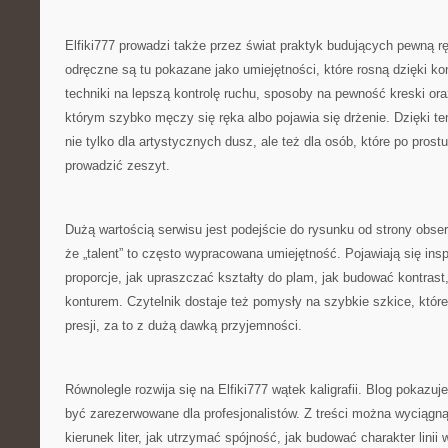
Elfiki777 prowadzi także przez świat praktyk budujących pewną r
odręczne są tu pokazane jako umiejętności, które rosną dzięki ko
techniki na lepszą kontrolę ruchu, sposoby na pewność kreski ora
którym szybko męczy się ręka albo pojawia się drżenie. Dzięki t
nie tylko dla artystycznych dusz, ale też dla osób, które po prost
prowadzić zeszyt.
Dużą wartością serwisu jest podejście do rysunku od strony obse
że „talent” to często wypracowana umiejętność. Pojawiają się insp
proporcje, jak upraszczać kształty do plam, jak budować kontrast
konturem. Czytelnik dostaje też pomysły na szybkie szkice, któ
presji, za to z dużą dawką przyjemności.
Równolegle rozwija się na Elfiki777 wątek kaligrafii. Blog pokazuje
być zarezerwowane dla profesjonalistów. Z treści można wyciągną
kierunek liter, jak utrzymać spójność, jak budować charakter linii w