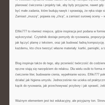
planować ćwiczenia i projekty tak, aby były przyjazne, nawet gdy
być małe zadania, które budują nawyk i sprawiają, że ręka staje s
Zamiast „muszę”, pojawia się „chcę”, a zamiast surowej oceny – 
Elfiki777 to również miejsce, gdzie inspiracja jest podana w formie
wykorzystać. Czytelnik dostaje pomysły do rysowania, propozycje 
jak łączyć plamę z tekstem, oraz jak budować ładną kompozycję
każdemu, kto chce tworzyć własne materiały: kartki, pamiątki, a ta
Blog inspiruje także do tego, aby przenieść twórczość do codzie
ręczne stają się narzędziem do relaksu. Dla wielu osób to forma me
ćwiczenie liter, budowanie cienia, wypełnianie wzoru. Elfiki777 p
działać jak higiena umysłu. Jednocześnie nie ucieka od praktycz
kącik do rysowania, jak przechowywać przybory i jak sprawić, żeb
Ważnym elementem jest też edukacyjny, ale przyjazny ton. Stron