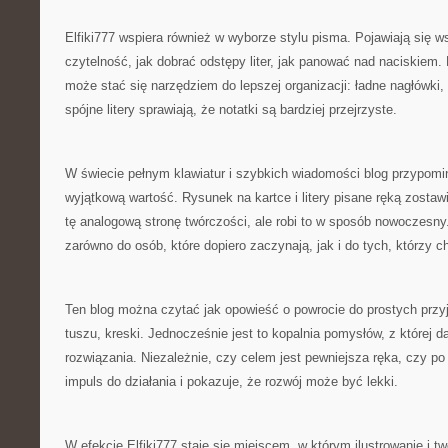
Elfiki777 wspiera również w wyborze stylu pisma. Pojawiają się 
czytelność, jak dobrać odstępy liter, jak panować nad naciskiem
może stać się narzędziem do lepszej organizacji: ładne nagłówki,
spójne litery sprawiają, że notatki są bardziej przejrzyste.
W świecie pełnym klawiatur i szybkich wiadomości blog przypomi
wyjątkową wartość. Rysunek na kartce i litery pisane ręką zostawia
tę analogową stronę twórczości, ale robi to w sposób nowoczesny.
zarówno do osób, które dopiero zaczynają, jak i do tych, którzy c
Ten blog można czytać jak opowieść o powrocie do prostych przy
tuszu, kreski. Jednocześnie jest to kopalnia pomysłów, z której d
rozwiązania. Niezależnie, czy celem jest pewniejsza ręka, czy po p
impuls do działania i pokazuje, że rozwój może być lekki.
W efekcie Elfiki777 staje się miejscem, w którym ilustrowanie i two