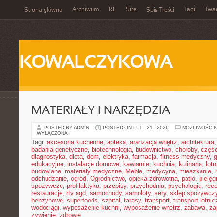
Archiwum
RL
Site
Tagi
Twa
Strona główna
Spis Treści
KOWALCZYKOWA
MATERIAŁY I NARZĘDZIA
POSTED BY ADMIN
POSTED ON LUT - 21 - 2026
MOŻLIWOŚĆ 
WYŁĄCZONA
Tagi:
akcesoria kuchenne
,
apteka
,
aranżacja wnętrz
,
architektura
badania genetyczne
,
biotechnologia
,
budownictwo
,
choroby
,
częś
diagnostyka
,
dieta
,
dom
,
elektryka
,
farmacja
,
fitness medyczny
,
g
edukacyjne
,
instalacje domowe
,
kawiarnie
,
kuchnia
,
kulinaria
,
lot
budowlane
,
materiały medyczne
,
Meble
,
medycyna
,
mieszkanie
,
odchudzanie
,
ogród
,
Ogrodnictwo
,
opieka zdrowotna
,
patio
,
pielęg
spożywcze
,
profilaktyka
,
przepisy
,
przychodnia
,
psychologia
,
rece
restauracje
,
rtv agd
,
samochody
,
samoloty
,
sery
,
sklep spożywcz
benzynowe
,
superfoods
,
szpital
,
tarasy
,
transport
,
transport lotnic
wodociągi
,
wyposażenie kuchni
,
wyposażenie wnętrz
,
zabawa
,
za
żywienie
,
zdrowie