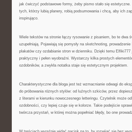
jak ćwiczyć podstawowe formy, żeby pismo stało się estetyczne. 
tych, którzy lubią planery, robią podsumowania i chcą, aby ich zap
inspirująco.
Wiele tekstów na stronie łączy rysowanie z pisaniem, bo te dwa św
uzupełniają. Pojawiają się pomysły na sketchnoting, prowadzenie b
plakatów czy ozdabianie stron w dzienniku. Dzięki temu Elfiki777 
praktyczny i pełen wyobraźni. Wystarczy kilka prostych elementó
ozdobników, a zwykła notatka staje się estetycznym projektem.
Charakterystyczne dla bloga jest też wzmacnianie odwagi do ek
do próbowania różnych stylów: od luźnych szkiców, przez dopies
z literami w kierunku nowoczesnego letteringu. Czytelnik może od
ozdobności, czy lepiej czuje się w kolorze. Takie podejście sprawia
twórcza przystań, w której można popełniać błędy, bo one prowad
W treściach wyraźnie widać nacisk na to, by rozwijać się bez wyp