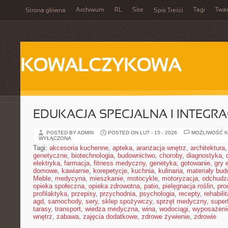
Archiwum
RL
Site
Tagi
Twa
Strona główna
Spis Treści
KOWALCZYKOWA
EDUKACJA SPECJALNA I INTEGR
POSTED BY ADMIN
POSTED ON LUT - 15 - 2026
MOŻLIWOŚĆ 
WYŁĄCZONA
Tagi:
akcesoria kuchenne
,
apteka
,
aranżacja wnętrz
,
architektura
genetyczne
,
biotechnologia
,
budownictwo
,
choroby
,
diagnostyka
,
elektryka
,
farmacja
,
fitness medyczny
,
genetyka
,
gotowanie
,
gry 
domowe
,
kawiarnie
,
korepetycje
,
kuchnia
,
kulinaria
,
materiały bud
Meble
,
medycyna
,
mieszkanie
,
motocykle
,
motoryzacja
,
odchudz
opieka społeczna
,
opieka zdrowotna
,
patio
,
pielęgnacja roślin
,
pro
profilaktyka
,
przepisy
,
przychodnia
,
psychologia
,
recepty
,
rehabili
agd
,
samochody
,
sery
,
sklep spożywczy
,
sprzęt medyczny
,
super
tarasy
,
transport
,
wiedza medyczna
,
wina
,
wodociągi
,
wyposażeni
wnętrz
,
zabawa
,
zajęcia dodatkowe
,
zdrowe żywienie
,
zdrowie