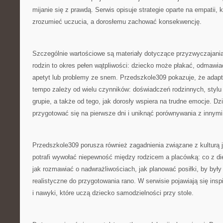
mijanie się z prawdą. Serwis opisuje strategie oparte na empatii,
zrozumieć uczucia, a dorosłemu zachować konsekwencję.
Szczególnie wartościowe są materiały dotyczące przyzwyczajania
rodzin to okres pełen wątpliwości: dziecko może płakać, odmawia
apetyt lub problemy ze snem. Przedszkole309 pokazuje, że adapta
tempo zależy od wielu czynników: doświadczeń rodzinnych, stylu
grupie, a także od tego, jak dorosły wspiera na trudne emocje. Dzi
przygotować się na pierwsze dni i uniknąć porównywania z innymi
Przedszkole309 porusza również zagadnienia związane z kulturą j
potrafi wywołać niepewność między rodzicem a placówką: co z di
jak rozmawiać o nadwrażliwościach, jak planować posiłki, by były
realistyczne do przygotowania rano. W serwisie pojawiają się ins
i nawyki, które uczą dziecko samodzielności przy stole.