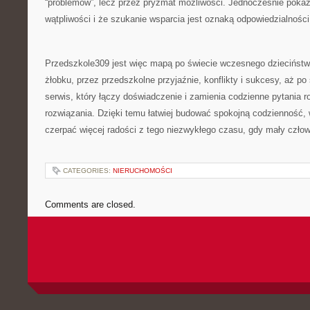
“problemów”, lecz przez pryzmat możliwości. Jednocześnie pokaz
wątpliwości i że szukanie wsparcia jest oznaką odpowiedzialności,
Przedszkole309 jest więc mapą po świecie wczesnego dzieciństw
żłobku, przez przedszkolne przyjaźnie, konflikty i sukcesy, aż po 
serwis, który łączy doświadczenie i zamienia codzienne pytania r
rozwiązania. Dzięki temu łatwiej budować spokojną codzienność, 
czerpać więcej radości z tego niezwykłego czasu, gdy mały człow
CATEGORIES:
NIERUCHOMOŚCI
Comments are closed.