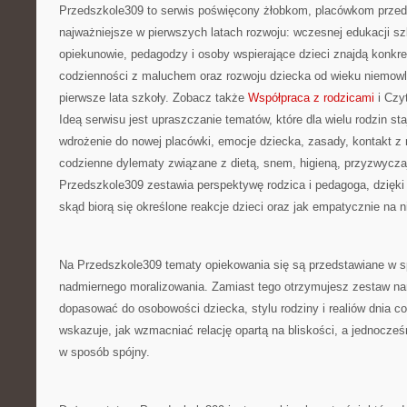
Przedszkole309 to serwis poświęcony żłobkom, placówkom przed
najważniejsze w pierwszych latach rozwoju: wczesnej edukacji sz
opiekunowie, pedagodzy i osoby wspierające dzieci znajdą konkr
codzienności z maluchem oraz rozwoju dziecka od wieku niemowl
pierwsze lata szkoły. Zobacz także
Współpraca z rodzicami
i Czyt
Ideą serwisu jest upraszczanie tematów, które dla wielu rodzin st
wdrożenie do nowej placówki, emocje dziecka, zasady, kontakt z 
codzienne dylematy związane z dietą, snem, higieną, przyzwycza
Przedszkole309 zestawia perspektywę rodzica i pedagoga, dzięki
skąd biorą się określone reakcje dzieci oraz jak empatycznie na 
Na Przedszkole309 tematy opiekowania się są przedstawiane w s
nadmiernego moralizowania. Zamiast tego otrzymujesz zestaw na
dopasować do osobowości dziecka, stylu rodziny i realiów dnia c
wskazuje, jak wzmacniać relację opartą na bliskości, a jednocze
w sposób spójny.