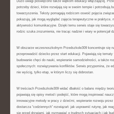
Dużo uwagi poświęcono także wątkom edukacji włączającej. Prze
potrzeby dzieci, które rozwijają się w swoim tempie i potrzebują 
towarzyszenia. Teksty pomagają rodzicom oswoić pojęcia związane
pokazują, jak mogą wyglądać zajęcia terapeutyczne w praktyce, 
aktywności komunikacyjne. Dzięki temu serwis staje się towarzy
rodzic szuka zrozumienia, nie tracąc nadziei i wiary w potencjał d
W obszarze wczesnoszkolnym Przedszkole309 koncentruje się na
przeprowadzić dziecko przez start edukacji. Pojawiają się tematy
budowanie chęci do nauki, wspieranie samodzielności, a także ro
społecznych: rozwiązywania konfliktów. Serwis przypomina, że e
nie wyścig, tylko etap, w którym liczy się dobrostan.
W treściach Przedszkole309 widać dbałość o balans między teorią
pojawiają się opisy metod i podejść, które mogą inspirować nauczy
innowacyjne metody w pracy z dziećmi, wspieranie rozwoju przez r
dostarcza “codziennych” rozwiązań: jak usprawnić rutynę, jak re
się przed drzwiami, jak rozmawiać o trudnych sytuacjach i jak b