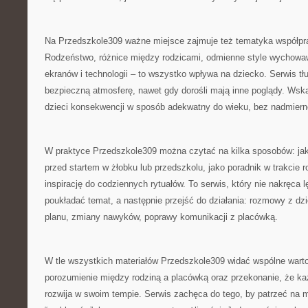
Na Przedszkole309 ważne miejsce zajmuje też tematyka współp
Rodzeństwo, różnice między rodzicami, odmienne style wychowawc
ekranów i technologii – to wszystko wpływa na dziecko. Serwis tł
bezpieczną atmosferę, nawet gdy dorośli mają inne poglądy. Wska
dzieci konsekwencji w sposób adekwatny do wieku, bez nadmiernej
W praktyce Przedszkole309 można czytać na kilka sposobów: jak
przed startem w żłobku lub przedszkolu, jako poradnik w trakcie r
inspirację do codziennych rytuałów. To serwis, który nie nakręca 
poukładać temat, a następnie przejść do działania: rozmowy z dz
planu, zmiany nawyków, poprawy komunikacji z placówką.
W tle wszystkich materiałów Przedszkole309 widać wspólne warto
porozumienie między rodziną a placówką oraz przekonanie, że ka
rozwija w swoim tempie. Serwis zachęca do tego, by patrzeć na 