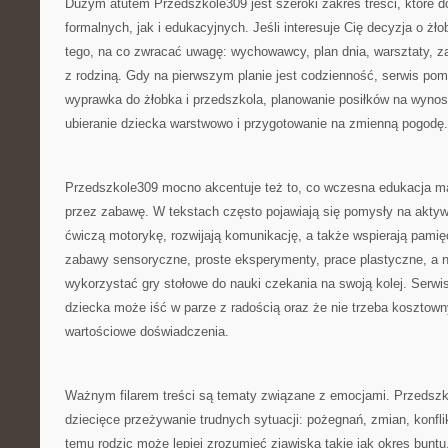
Dużym atutem Przedszkole309 jest szeroki zakres treści, które 
formalnych, jak i edukacyjnych. Jeśli interesuje Cię decyzja o żł
tego, na co zwracać uwagę: wychowawcy, plan dnia, warsztaty, z
z rodziną. Gdy na pierwszym planie jest codzienność, serwis po
wyprawka do żłobka i przedszkola, planowanie posiłków na wynos
ubieranie dziecka warstwowo i przygotowanie na zmienną pogodę.
Przedszkole309 mocno akcentuje też to, co wczesna edukacja ma
przez zabawę. W tekstach często pojawiają się pomysły na aktyw
ćwiczą motorykę, rozwijają komunikację, a także wspierają pamięć
zabawy sensoryczne, proste eksperymenty, prace plastyczne, a n
wykorzystać gry stołowe do nauki czekania na swoją kolej. Serwi
dziecka może iść w parze z radością oraz że nie trzeba kosztow
wartościowe doświadczenia.
Ważnym filarem treści są tematy związane z emocjami. Przedszko
dziecięce przeżywanie trudnych sytuacji: pożegnań, zmian, konfl
temu rodzic może lepiej zrozumieć zjawiska takie jak okres buntu