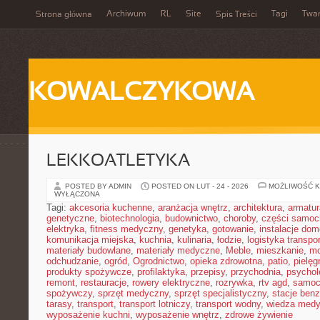
Archiwum
RL
Site
Tagi
Twa
Strona główna
Spis Treści
KOWALCZYKOWA
LEKKOATLETYKA
POSTED BY ADMIN
POSTED ON LUT - 24 - 2026
MOŻLIWOŚĆ 
WYŁĄCZONA
Tagi:
akcesoria kuchenne
,
aranżacja wnętrz
,
architektura
,
armatur
genetyczne
,
biotechnologia
,
budownictwo
,
choroby
,
części samo
elektryka
,
fitness medyczny
,
genetyka
,
gotowanie
,
instalacje do
komunikacja miejska
,
kuchnia
,
kulinaria
,
łodzie
,
logistyka transpo
materiały budowlane
,
materiały medyczne
,
Meble
,
mieszkanie
,
mo
odchudzanie
,
ogród
,
Ogrodnictwo
,
opieka zdrowotna
,
patio
,
pielęg
produkty spożywcze
,
profilaktyka
,
przepisy
,
przychodnia
,
psychol
remont
,
restauracje
,
rowery elektryczne
,
rozrywka
,
rtv agd
,
samoc
spożywczy
,
sprzęt medyczny
,
sprzęt specjalistyczny
,
stacje ben
tarasy
,
transport
,
transport lotniczy
,
transport wodny
,
wiedza med
wyposażenie kuchni
,
wyposażenie wnętrz
,
zdrowe żywienie