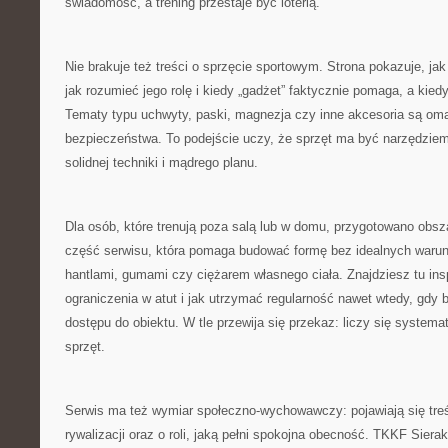
świadomość, a trening przestaje być loterią.
Nie brakuje też treści o sprzęcie sportowym. Strona pokazuje, jak
jak rozumieć jego rolę i kiedy „gadżet” faktycznie pomaga, a kiedy
Tematy typu uchwyty, paski, magnezja czy inne akcesoria są o
bezpieczeństwa. To podejście uczy, że sprzęt ma być narzędziem
solidnej techniki i mądrego planu.
Dla osób, które trenują poza salą lub w domu, przygotowano obs
część serwisu, która pomaga budować formę bez idealnych warun
hantlami, gumami czy ciężarem własnego ciała. Znajdziesz tu insp
ograniczenia w atut i jak utrzymać regularność nawet wtedy, gdy 
dostępu do obiektu. W tle przewija się przekaz: liczy się systema
sprzęt.
Serwis ma też wymiar społeczno-wychowawczy: pojawiają się treś
rywalizacji oraz o roli, jaką pełni spokojna obecność. TKKF Sier