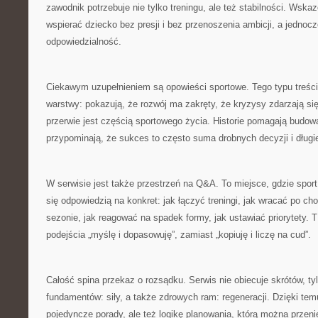
zawodnik potrzebuje nie tylko treningu, ale też stabilności. Wsk
wspierać dziecko bez presji i bez przenoszenia ambicji, a jedno
odpowiedzialność.
Ciekawym uzupełnieniem są opowieści sportowe. Tego typu treści 
warstwy: pokazują, że rozwój ma zakręty, że kryzysy zdarzają si
przerwie jest częścią sportowego życia. Historie pomagają budow
przypominają, że sukces to często suma drobnych decyzji i długie
W serwisie jest także przestrzeń na Q&A. To miejsce, gdzie sport 
się odpowiedzią na konkret: jak łączyć treningi, jak wracać po cho
sezonie, jak reagować na spadek formy, jak ustawiać priorytety
podejścia „myślę i dopasowuję”, zamiast „kopiuję i liczę na cud”.
Całość spina przekaz o rozsądku. Serwis nie obiecuje skrótów, t
fundamentów: siły, a także zdrowych ram: regeneracji. Dzięki temu
pojedyncze porady, ale też logikę planowania, którą można przeni