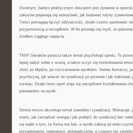
Osobnym, bardzo praktycznym obszarem jest żywienie w sporcie
zakazów pojawiają się wskazówki, jak budować rutyny żywieniowe
Treści pomagają łączyć odżywczość, dzięki czemu sportowiec ni
przyjemnością a rozsądkiem. W tle przewija się myśl, że jedzeni
źródłem ciągłego napięcia.
TKKF Sieraków porusza także temat psychologii sportu. To przest
lepiej radzić sobie z oceną, a także uczyć się kontrolowania emocj
złość po błędzie, po rozczarowanie wynikiem. Serwis tłumaczy, 
psychiczną, jak wracać do rywalizacji po przerwie i jak traktować
rozwoju. Dzięki temu sport staje się narzędziem kształtowania cha
polowaniem na wynik.
Strona mocno akcentuje temat zawodów i rywalizacji. Wskazuje, 
startu, jak zarządzać energią i jak podejść do rywalizacji bez nadm
się wątki o tym, że forma ma fale, a wyniki zależą od wielu czynn
przygotowania, regeneracji, doświadczenia, a czasem też zwykłe