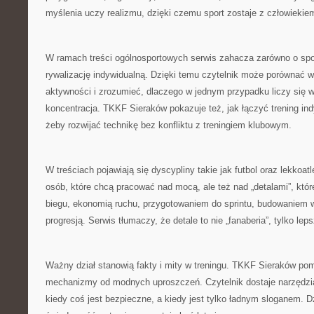
myślenia uczy realizmu, dzięki czemu sport zostaje z człowiekiem
W ramach treści ogólnosportowych serwis zahacza zarówno o spor
rywalizację indywidualną. Dzięki temu czytelnik może porównać
aktywności i zrozumieć, dlaczego w jednym przypadku liczy się 
koncentracja. TKKF Sieraków pokazuje też, jak łączyć trening i
żeby rozwijać technikę bez konfliktu z treningiem klubowym.
W treściach pojawiają się dyscypliny takie jak futbol oraz lekkoatl
osób, które chcą pracować nad mocą, ale też nad „detalami”, które
biegu, ekonomią ruchu, przygotowaniem do sprintu, budowaniem 
progresją. Serwis tłumaczy, że detale to nie „fanaberia”, tylko le
Ważny dział stanowią fakty i mity w treningu. TKKF Sieraków po
mechanizmy od modnych uproszczeń. Czytelnik dostaje narzędzia 
kiedy coś jest bezpieczne, a kiedy jest tylko ładnym sloganem. D