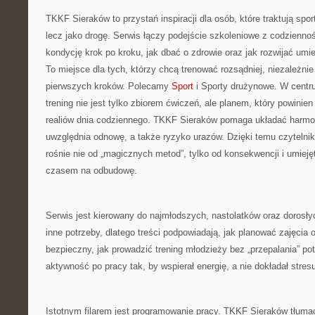
TKKF Sieraków to przystań inspiracji dla osób, które traktują spor
lecz jako drogę. Serwis łączy podejście szkoleniowe z codzienno
kondycję krok po kroku, jak dbać o zdrowie oraz jak rozwijać umie
To miejsce dla tych, którzy chcą trenować rozsądniej, niezależnie
pierwszych kroków. Polecamy
Sport
i Sporty drużynowe. W centru
trening nie jest tylko zbiorem ćwiczeń, ale planem, który powini
realiów dnia codziennego. TKKF Sieraków pomaga układać harmo
uwzględnia odnowę, a także ryzyko urazów. Dzięki temu czytelni
rośnie nie od „magicznych metod”, tylko od konsekwencji i umiej
czasem na odbudowę.
Serwis jest kierowany do najmłodszych, nastolatków oraz dorosł
inne potrzeby, dlatego treści podpowiadają, jak planować zajęci
bezpieczny, jak prowadzić trening młodzieży bez „przepalania” pot
aktywność po pracy tak, by wspierał energię, a nie dokładał stres
Istotnym filarem jest programowanie pracy. TKKF Sieraków tłumacz