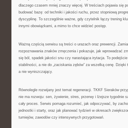
dlaczego czasem mniej znaczy więcej. W treściach pojawia się p
budować bazę: od techniki i jakości ruchu, przez stopniową prog
dyscyplinę. To szczególnie ważne, gdy czytelnik łączy trening kl
innymi obowiązkami, a mimo to chce widzieć postęp.
Ważną częścią serwisu są treści o urazach oraz prewencji. Zamia
rozpoznawania znaków zmęczenia i pokazuje, jak wprowadzać zmi
się ból, spadek jakości snu czy narastająca irytacja. To podejśc
stabilności, a nie do „zaciskania zębów” za wszelką cenę. Dzięki
a nie wyniszczający.
Równolegle rozwijany jest temat regeneracji. TKKF Sieraków przy
nie ma rozwoju: sen, żywienie, stres, przerwy i lżejsze tygodnie 
cały proces. Serwis pomaga rozumieć, jak odpoczywać, by zacho
jednostki i starty, oraz jak planować tydzień w okresach zwiększo
turniejów, zawodów czy intensywnych przygotowań.