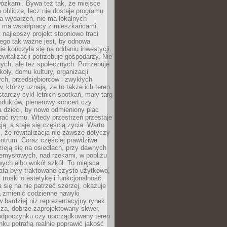
wózkami. Bywa też tak, że miejsce
 oblicze, lecz nie dostaje programu
a wydarzeń, nie ma lokalnych
ie ma współpracy z mieszkańcami.
najlepszy projekt stopniowo traci
tego tak ważne jest, by odnowa
nie kończyła się na oddaniu inwestycji.
ewitalizacji potrzebuje gospodarzy. Nie
nych, ale też społecznych. Potrzebuje
zkoły, domu kultury, organizacji
ch, przedsiębiorców i zwykłych
 którzy uznają, że to także ich teren.
arczy cykl letnich spotkań, mały targ
oduktów, plenerowy koncert czy
a dzieci, by nowo odmieniony plac
rać rytmu. Wtedy przestrzeń przestaje
ją, a staje się częścią życia. Warto
, że rewitalizacja nie zawsze dotyczy
entrum. Coraz częściej prawdziwe
ieją się na osiedlach, przy dawnych
zemysłowych, nad rzekami, w pobliżu
owych albo wokół szkół. To miejsca,
lata były traktowane czysto użytkowo,
 troski o estetykę i funkcjonalność.
się na nie patrzeć szerzej, okazuje
ą zmienić codzienne nawyki
bardziej niż reprezentacyjny rynek.
za, dobrze zaprojektowany skwer,
 odpoczynku czy uporządkowany teren
nku potrafią realnie poprawić jakość