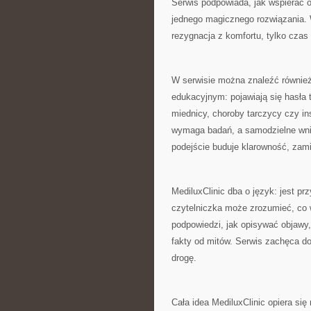
Serwis podpowiada, jak wspierać 
jednego magicznego rozwiązania. W
rezygnacja z komfortu, tylko czas 
W serwisie można znaleźć również
edukacyjnym: pojawiają się hasła ta
miednicy, choroby tarczycy czy in
wymaga badań, a samodzielne wni
podejście buduje klarowność, zami
MediluxClinic dba o język: jest pr
czytelniczka może zrozumieć, co w
podpowiedzi, jak opisywać objawy
fakty od mitów. Serwis zachęca do 
drogę.
Cała idea MediluxClinic opiera się