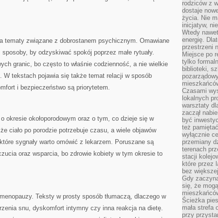
rodziców z 
dostaje nowe
życia. Nie m
inicjatyw, n
Wtedy nawet 
energię. Dla
e na tematy związane z dobrostanem psychicznym. Omawiane
przestrzeni 
z sposoby, by odzyskiwać spokój poprzez małe rytuały.
Miejsce po r
tylko formal
ch granic, bo często to właśnie codzienność, a nie wielkie
biblioteki, s
 W tekstach pojawia się także temat relacji w sposób
pozarządowy
mieszkańców,
mfort i bezpieczeństwo są priorytetem.
Czasami wyst
lokalnych pr
warsztaty dl
zaczął nabie
y o okresie okołoporodowym oraz o tym, co dzieje się w
być inwestyc
też pamiętać
 że ciało po porodzie potrzebuje czasu, a wiele objawów
wyłącznie c
ektóre sygnały warto omówić z lekarzem. Poruszane są
przemiany dz
terenach pr
ucia oraz wsparcia, bo zdrowie kobiety w tym okresie to
stacji kolej
które przez 
bez większej
Gdy zaczyna 
się, że mog
mieszkańców 
p menopauzy. Teksty w prosty sposób tłumaczą, dlaczego w
Ścieżka pies
mała strefa
zenia snu, dyskomfort intymny czy inna reakcja na dietę.
przy przysta