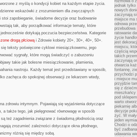
rozmowa o zm
stworzone z myślą o kondycji kobiet na każdym etapie życia.
jednak tylko
nowych doni
 codzienne wskazówki z zrozumieniem dla zwyczajnych
zaczynają si
i stoi zapobieganie, świadome decyzje oraz budowanie
miejsce ma s
odnowa przes
wstają tak, aby porządkować informacje tematy, które
przebudowa p
 jednocześnie dotykają poczucia bezpieczeństwa. Kategorie
ratowanie da
życie handl
szone drogą płciową
i Zdrowie kobiety 20+, 30+, 40+, 50+.
jest dekorac
miejscu, któ
ą się teksty poświęcone cyklowi miesiączkowemu, jego
częścią wsp
erwować sygnały, które mogą świadczyć o zaburzeniu
takich przem
zaczynają on
jawy takie jak bolesne miesiączkowanie, plamienia,
otwarcia ka
ahania nastroju. Każdy temat jest przedstawiany w sposób,
fontannę, zi
przychodzi p
ylko zachęca do spokojnej obserwacji ze lekarzem wtedy,
i miejsce mu
przyjdzie ta
się z dziećm
mieszkańcy w
pod sklepem.
warto otwor
 na zdrowiu intymnym. Pojawiają się wyjaśnienia dotyczące
piekarnię al
decyzje pok
m, a także tego, jak pielęgnować równowagę w sposób
żyć. W mały
 są też zagadnienia związane z świadomą płodnością oraz
jeden wymiar
Chodzi o odz
omagają zrozumieć zależności dotyczące okna płodnego,
być zadbana
anizmy różnią się między sobą.
udawania wie