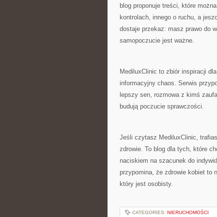
blog proponuje treści, które możn
kontrolach, innego o ruchu, a je
dostaje przekaz: masz prawo do w
samopoczucie jest ważne.
MediluxClinic to zbiór inspiracji d
informacyjny chaos. Serwis przypo
lepszy sen, rozmowa z kimś zaufan
budują poczucie sprawczości.
Jeśli czytasz MediluxClinic, trafi
zdrowie. To blog dla tych, które ch
naciskiem na szacunek do indywid
przypomina, że zdrowie kobiet to n
który jest osobisty.
CATEGORIES:
NIERUCHOMOŚCI