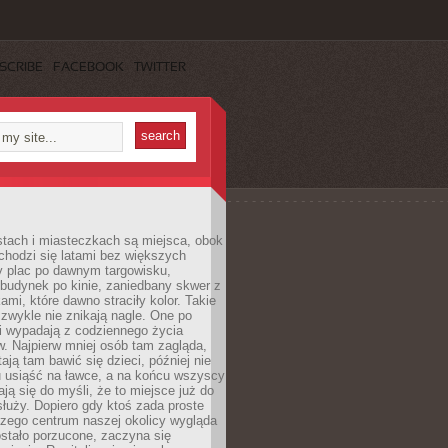
SCRIBE
FACEBOOK
TWITTER
stach i miasteczkach są miejsca, obok
chodzi się latami bez większych
y plac po dawnym targowisku,
budynek po kinie, zaniedbany skwer z
ami, które dawno straciły kolor. Takie
 zwykle nie znikają nagle. One po
i wypadają z codziennego życia
. Najpierw mniej osób tam zagląda,
ają tam bawić się dzieci, później nie
 usiąść na ławce, a na końcu wszyscy
ją się do myśli, że to miejsce już do
służy. Dopiero gdy ktoś zada proste
czego centrum naszej okolicy wygląda
ostało porzucone, zaczyna się