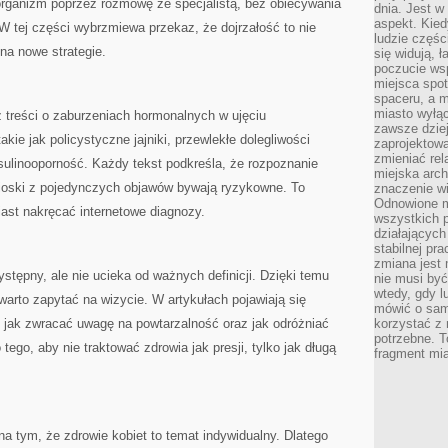
organizm poprzez rozmowę ze specjalistą, bez obiecywania
dnia. Jest w
aspekt. Kied
 tej części wybrzmiewa przekaz, że dojrzałość to nie
ludzie częś
na nowe strategie.
się widują, 
poczucie wsp
miejsca spo
spaceru, a m
miasto wyłąc
 treści o zaburzeniach hormonalnych w ujęciu
zawsze dziej
kie jak policystyczne jajniki, przewlekłe dolegliwości
zaprojektowa
zmieniać rel
sulinooporność. Każdy tekst podkreśla, że rozpoznanie
miejska arch
oski z pojedynczych objawów bywają ryzykowne. To
znaczenie w
Odnowione mi
ast nakręcać internetowe diagnozy.
wszystkich 
działających 
stabilnej pr
zmiana jest 
zystępny, ale nie ucieka od ważnych definicji. Dzięki temu
nie musi być
wtedy, gdy l
arto zapytać na wizycie. W artykułach pojawiają się
mówić o same
, jak zwracać uwagę na powtarzalność oraz jak odróżniać
korzystać z 
potrzebne. T
tego, aby nie traktować zdrowia jak presji, tylko jak długą
fragment mia
 na tym, że zdrowie kobiet to temat indywidualny. Dlatego