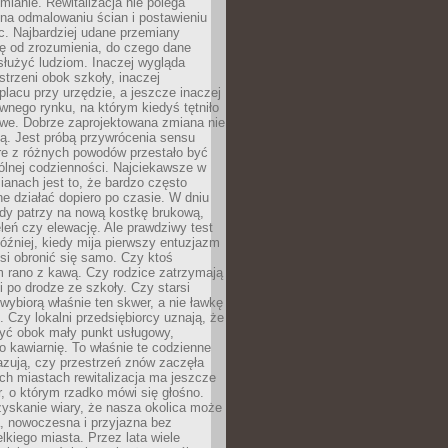
ianie. Rewitalizacja nie polega
 na odmalowaniu ścian i postawieniu
c. Najbardziej udane przemiany
ę od zrozumienia, do czego dane
łużyć ludziom. Inaczej wygląda
trzeni obok szkoły, inaczej
lacu przy urzędzie, a jeszcze inaczej
wnego rynku, na którym kiedyś tętniło
owe. Dobrze zaprojektowana zmiana nie
ją. Jest próbą przywrócenia sensu
re z różnych powodów przestało być
ólnej codzienności. Najciekawsze w
ianach jest to, że bardzo często
e działać dopiero po czasie. W dniu
żdy patrzy na nową kostkę brukową,
eleń czy elewację. Ale prawdziwy test
óźniej, kiedy mija pierwszy entuzjazm
si obronić się samo. Czy ktoś
m rano z kawą. Czy rodzice zatrzymają
i po drodze ze szkoły. Czy starsi
ybiorą właśnie ten skwer, a nie ławkę
 Czy lokalni przedsiębiorcy uznają, że
zyć obok mały punkt usługowy,
bo kawiarnię. To właśnie te codzienne
azują, czy przestrzeń znów zaczęła
ch miastach rewitalizacja ma jeszcze
, o którym rzadko mówi się głośno.
yskanie wiary, że nasza okolica może
, nowoczesna i przyjazna bez
lkiego miasta. Przez lata wiele