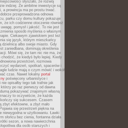
iejscowości słyszało, że rozwój
dzie indziej. Że ambitne inwestycje są
ii, a prowincja ma po prostu trwać.
dobrze przeprowadzona odnowa
cu, parku czy domu kultury pokazuje
, że ich codzienne otoczenie również
 uwagę, pomysł i jakość. To nie jest
o zmienia sposób myślenia o własnym
mapie. Ciekawym zjawiskiem jest też
enia się język, którym mieszkańcy
ą dzielnicę albo swoje miasto. Gdy
est zaniedbana, dominują określenia
acji. Mówi się, że tam nic nie ma, że
 chodzić, że kiedyś było lepiej. Kiedy
 odnowiona przestrzeń, rozmowa
yczyć wydarzeń, spotkań, spacerów i
agle ludzie mają o czym mówić i wokół
wać czas. Nawet lokalny
portal
zny
poświęcony urbanistyce i
nie opisałby tego tak trafnie jak
 którzy po raz pierwszy od dawna
z dumą pokazywać znajomym własną
 znaczy to oczywiście, że każda
ja kończy się sukcesem. Czasem
ą zbyt efektowne, a zbyt mało
Pojawia się przestrzeń piękna na
le niewygodna w użytkowaniu. Ławki
ym słońcu bez cienia, fontanna działa
krótki sezon, a nowa nawierzchnia
kłopotliwa dla osób starszych i