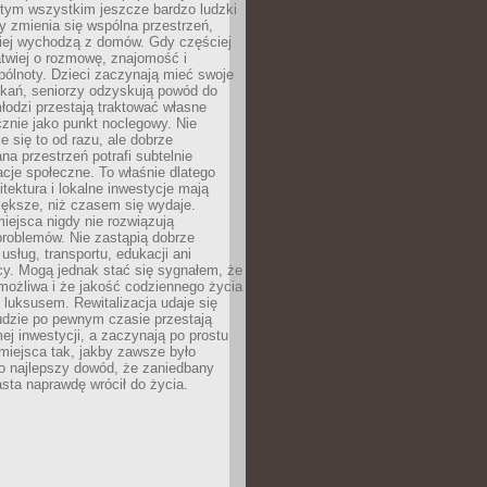
 tym wszystkim jeszcze bardzo ludzki
y zmienia się wspólna przestrzeń,
ciej wychodzą z domów. Gdy częściej
łatwiej o rozmowę, znajomość i
ólnoty. Dzieci zaczynają mieć swoje
tkań, seniorzy odzyskują powód do
łodzi przestają traktować własne
znie jako punkt noclegowy. Nie
e się to od razu, ale dobrze
na przestrzeń potrafi subtelnie
acje społeczne. To właśnie dlatego
itektura i lokalne inwestycje mają
iększe, niż czasem się wydaje.
ejsca nigdy nie rozwiązują
problemów. Nie zastąpią dobrze
usług, transportu, edukacji ani
acy. Mogą jednak stać się sygnałem, że
możliwa i że jakość codziennego życia
 luksusem. Rewitalizacja udaje się
udzie po pewnym czasie przestają
j inwestycji, a zaczynają po prostu
miejsca tak, jakby zawsze było
o najlepszy dowód, że zaniedbany
sta naprawdę wrócił do życia.