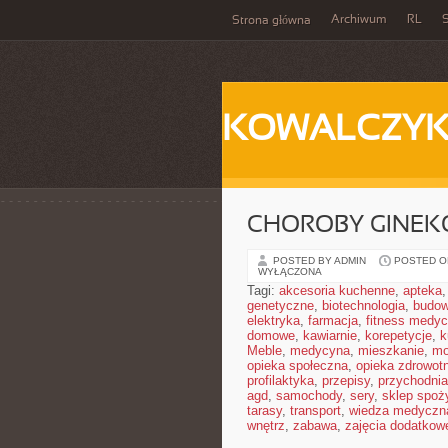
Archiwum
RL
S
Strona główna
KOWALCZY
CHOROBY GINEK
POSTED BY ADMIN
POSTED ON
WYŁĄCZONA
Tagi:
akcesoria kuchenne
,
apteka
genetyczne
,
biotechnologia
,
budow
elektryka
,
farmacja
,
fitness medy
domowe
,
kawiarnie
,
korepetycje
,
k
Meble
,
medycyna
,
mieszkanie
,
mo
opieka społeczna
,
opieka zdrowot
profilaktyka
,
przepisy
,
przychodnia
agd
,
samochody
,
sery
,
sklep spoż
tarasy
,
transport
,
wiedza medyczn
wnętrz
,
zabawa
,
zajęcia dodatkow