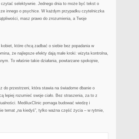
a czytać selektywnie. Jednego dnia to może być tekst o
szcze innego o psychice. W każdym przypadku czytelniczka
ątpliwości, masz prawo do zrozumienia, a Twoje
la kobiet, które chcą zadbać o siebie bez popadania w
mina, że najlepsze efekty dają małe kroki: wizyta kontrolna,
ym. To właśnie takie działania, powtarzane spokojnie,
asz do przestrzeni, która stawia na świadome dbanie o
cą lepiej rozumieć swoje ciało. Bez straszenia, za to z
ualności. MediluxClinic pomaga budować wiedzę i
ie temat „na kiedyś”, tylko ważna część życia – w rytmie,