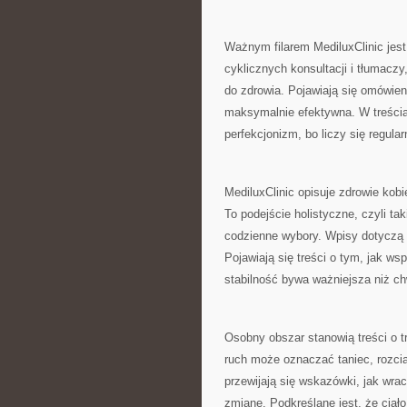
Ważnym filarem MediluxClinic jest
cyklicznych konsultacji i tłumacz
do zdrowia. Pojawiają się omówieni
maksymalnie efektywna. W treściac
perfekcjonizm, bo liczy się regular
MediluxClinic opisuje zdrowie kob
To podejście holistyczne, czyli t
codzienne wybory. Wpisy dotyczą d
Pojawiają się treści o tym, jak ws
stabilność bywa ważniejsza niż c
Osobny obszar stanowią treści o t
ruch może oznaczać taniec, rozcią
przewijają się wskazówki, jak wra
zmianę. Podkreślane jest, że ciało 