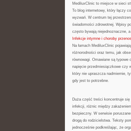
MediluxClinic to miejsce w sieci 
To blog internetowy, który łączy
wyzwań. W centrum tej przestrzen
świadomości zdrowotnej. Wpisy po
często bywają niejednoznaczne, a
Infekcje intymne i choroby przeno
Na łamach MediluxClinic pojawiaj
różnorodności oraz temu, jak obs
równowagi. Omawiane są typowe ob
napięcie przedmiesiączkowe czy w
który nie upraszcza nadmiernie, t
gdy jest to potrzebne.
Duża część treści koncentruje się
infekcji, różnic między zakażenie
bezpieczny. W serwisie poruszane
drogą do rodzicielstwa. Teksty p
jednocześnie podkreślając, że org