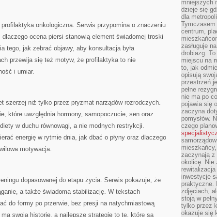
mniejszych m
dzieje się g
dla metropol
Tymczasem 
 profilaktyka onkologiczna. Serwis przypomina o znaczeniu
centrum, pla
y, dlaczego ocena piersi stanowią element świadomej troski
mieszkańcom
zasługuje na
a tego, jak zebrać objawy, aby konsultacja była
drobiazg. T
h przewija się też motyw, że profilaktyka to nie
miejscu na 
to, jak odmi
ność i umiar.
opisują swoj
przestrzeń j
pełne rezygn
nie ma po co
iet szerzej niż tylko przez pryzmat narządów rozrodczych.
pojawia się
zaczyna dot
akie, które uwzględnia hormony, samopoczucie, sen oraz
pomysłów. N
iety w duchu równowagi, a nie modnych restrykcji.
czego plano
specjalistyc
pierać energię w rytmie dnia, jak dbać o płyny oraz dlaczego
samorządowi 
mieszkańcy,
hwilowa motywacja.
zaczynają 
okolicę. Nie
rewitalizac
inwestycje s
reningu dopasowanej do etapu życia. Serwis pokazuje, że
praktyczne. 
zdjęciach, a
ganie, a także świadomą stabilizację. W tekstach
stoją w pełn
cać do formy po przerwie, bez presji na natychmiastową
tylko przez 
okazuje się 
ma swoją historię, a najlepsze strategie to te, które są