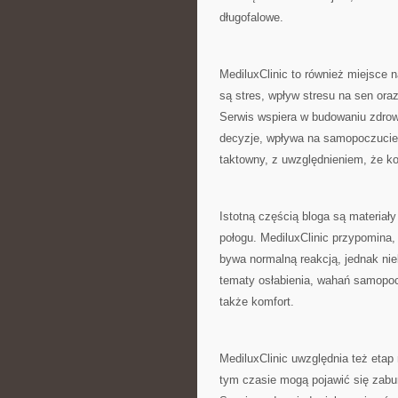
długofalowe.
MediluxClinic to również miejsc
są stres, wpływ stresu na sen ora
Serwis wspiera w budowaniu zdrowy
decyzje, wpływa na samopoczucie.
taktowny, z uwzględnieniem, że ko
Istotną częścią bloga są materiał
połogu. MediluxClinic przypomina,
bywa normalną reakcją, jednak ni
tematy osłabienia, wahań samopocz
także komfort.
MediluxClinic uwzględnia też eta
tym czasie mogą pojawić się zabur