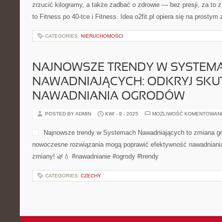
wczesnoszkolnego aż po n
edukacyjne, w duchu życzliwości oraz rozwoju. Dobre kategorie to
Nauczanie wczesnoszkolne. W centrum inicjatyw znajduje się dzie
Nauczanie początkowe jest tu rozumiana jako podstawa do […]
CATEGORIES:
NIERUCHOMOŚCI
OPINIE I KOMENTARZE
POSTED BY ADMIN
LUT - 12 - 2026
MOŻLIWOŚĆ KOMENTOWA
Wikana BioEnergia to serwi
chcą zrozumieć temat zielon
surowcach biologicznych w 
jednocześnie merytoryczny.
tym, jak surowce pochodzen
może stać się źródłem ciep
logistyka surowca, oraz na co zwracać uwagę, gdy w grę wchodz
Kategorie to Przemysł i duże inwestycje i Magazynowanie energii.