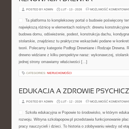
STYL ŻYCIA I HOLISTYCZNE PIĘ
POSTED BY ADMIN
LUT - 15 - 2026
MOŻLIWOŚĆ KOMENTOWA
Estetica-Endermologia to s
osobach, które chcą rozsąd
jednocześnie rozumieć, jak 
pielęgnacji, na czym poleg
estetyczne oraz które tera
miejsce łączy doświadczeni
wyjaśnieniami o komponentach i procesach zachodzących w skórz
Dzięki temu czytelnik może wybierać rozwiązania trafniej oraz om
Ciekawe kategorie to Zabiegi na twarz i Zabiegi […]
CATEGORIES:
NIERUCHOMOŚCI
PROJEKTY I PROGRAMY EDUKAC
POSTED BY ADMIN
LUT - 14 - 2026
MOŻLIWOŚĆ KOMENTOWA