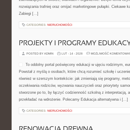
muzycznego alfabetu: metrum, agogika, prowadzenie głosu oraz o
CATEGORIES:
NIERUCHOMOŚCI
EDUKACJA SPECJALNA I INTEGR
POSTED BY ADMIN
LUT - 15 - 2026
MOŻLIWOŚĆ KOMENTOWA
Przedszkole309 to serwis 
placówkom przedszkolnym o
w pierwszych latach rozwoj
szkolnej. To miejsce, w kt
i osoby wspierające dzieci 
podpowiedzi dotyczące cod
rozwoju dziecka od wieku niemowlęco-toddlerowego aż po pierwsz
Współpraca z rodzicami i Czytelnictwo i książki dla dzieci. Ideą s
tematów, które dla wielu rodzin stają się wyzwaniem: wdrożenie [
CATEGORIES:
NIERUCHOMOŚCI