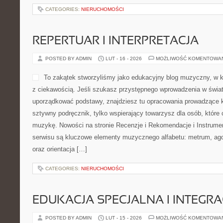
Jaguara oraz Land Rover. To
chcą dokładniej ogarniać 
premium. Strona prowadzi 
zaawansowane zagadnienia,
tłem rynku i technologii. 
i Tuning Premium W świecie samochodów z logo Jaguara i SUV-ów
detale. Nawet drobne oznaki potrafią wskazywać na problem, a z
CATEGORIES:
NIERUCHOMOŚCI
CHOROBY GINEKOLOGICZNE
POSTED BY ADMIN
LUT - 18 - 2026
MOŻLIWOŚĆ KOMENTOWA
MediluxClinic to miejsce w 
kondycji kobiet na każdym e
internetowy, który łączy c
zrozumieniem dla zwyczajn
przestrzeni stoi zapobiega