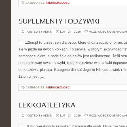
przekładają się na realne życie. Nowości na stronie Polska scena 
CATEGORIES:
NIERUCHOMOŚCI
SUPLEMENTY I ODŻYWKI
POSTED BY ADMIN
LUT - 24 - 2026
MOŻLIWOŚĆ KOMENTOWA
12ton.pl to przestrzeń dla 
formę, zmienić sylwetkę or
dwóch kółkach. To serwis,
fizyczna łączy się z dobr
podejście do celów jest rea
konkretów albo chcesz upo
tutaj znajdziesz wskazówki dopasowane do codzienności, a nie do
Kategorie dla każdego to Fitness a wiek i Treningi siłowe. Sednem
CATEGORIES:
NIERUCHOMOŚCI