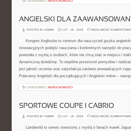
Materiały i Narzędzia i Szkicownik i Codzienna Praktyka. W cent
CATEGORIES:
NIERUCHOMOŚCI
KONCERTY I FESTIWALE
POSTED BY ADMIN
LUT - 20 - 2026
MOŻLIWOŚĆ KOMENTOWA
Limith to kulturalny serwis
powstał z myślą o czytelni
po całym dniu, ale też o ty
więcej. To miejsce, w który
historiami, a świeże wydani
Całość ma charakter przys
staje się tu bliższa i daje się czytać tak samo łatwo, jak chłonie.
to Muzyka i Historia […]
CATEGORIES:
NIERUCHOMOŚCI