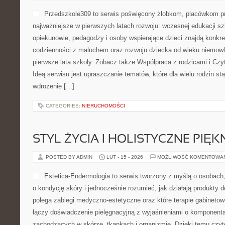
budowanie świadomości zdr
tak, aby porządkować informacje tematy, które często bywają nie
jednocześnie dotykają poczucia bezpieczeństwa. Kategorie Infekc
przenoszone drogą płciową i Zdrowie kobiety 20+, 30+, 40+, 50+.
CATEGORIES:
NIERUCHOMOŚCI
REPERTUAR I INTERPRETACJA
POSTED BY ADMIN
LUT - 16 - 2026
MOŻLIWOŚĆ KOMENTOWA
To zakątek stworzyliśmy ja
muzyczny, w którym prakty
ciekawością. Jeśli szukas
w świat dźwięków albo chc
znajdziesz tu opracowania 
To nie jest sztywny podręcz
towarzysz dla osób, które chcą lepiej rozumieć muzykę. Nowości 
Rekomendacje i Instrumenty Muzyczne. W centrum serwisu są k