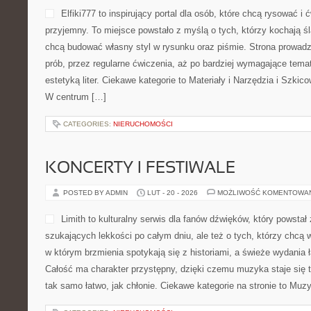
materiałów wtórnych, jak p
sprzedaży, jak przebiega p
dlaczego właściwe postępowanie z odpadami ma znaczenie zarówno 
portfela. Strona skupia się na praktyce: pokazuje, jak zamienić 
w zysk, jednocześnie wspierając ekonomię ponownego […]
CATEGORIES:
NIERUCHOMOŚCI
MATERIAŁY I NARZĘDZIA
POSTED BY ADMIN
LUT - 21 - 2026
MOŻLIWOŚĆ KOMENTOWA
Elfiki777 to inspirujący por
rysować i ćwiczyć handwrit
miejsce powstało z myślą o
ołówka, cenią notes i chcą
rysunku oraz piśmie. Stron
pierwszych prób, przez regu
bardziej wymagające tematy związane z kadrem i estetyką liter. C