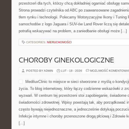
ANGIELSKI DLA ZAAWANSOWA
POSTED BY ADMIN
LUT - 19 - 2026
MOŻLIWOŚĆ KOMENTOWA
Kongres Anglistów to centr
angielskiego, którzy szuka
nauczania i konkretnych na
Strona powstała z myślą o 
w miejscu i traktują dydak
dziedzinę. To wspólna przes
gdzie pierwszoplanowa jest jakość uczenia oraz satysfakcja zar
jak i uczących się. Polecamy Angielski dla początkujących i Angiel
aplikacje. Idea […]
CATEGORIES:
NIERUCHOMOŚCI
SPORTOWE COUPE I CABRIO
POSTED BY ADMIN
LUT - 19 - 2026
MOŻLIWOŚĆ KOMENTOWA
Landworld to serwis stworz