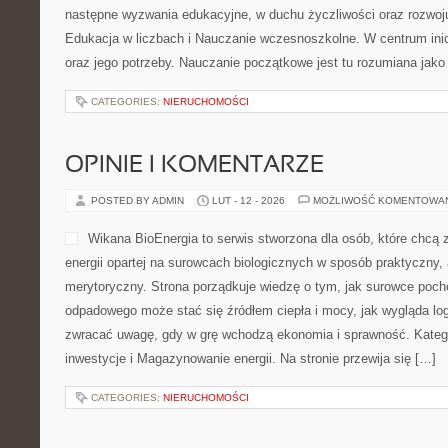
To oddolny portal poświęcon
rodzimym, europejskim ora
myślą o osobach, które chc
się nie tylko „tu i teraz”, 
kontekście: jak zmieniają s
potrzeby podopiecznych, oc
wyzwania nauczycieli oraz priorytety samorządów. To miejsce stw
codzienność szkolną z interpretacją, a inspiracje z różnych krajó
Polecamy Edukacja alternatywna i […]
CATEGORIES:
NIERUCHOMOŚCI
RENOWACJA DREWNA
POSTED BY ADMIN
LUT - 13 - 2026
MOŻLIWOŚĆ KOMENTOWA
Ta platforma to kompleksow
poświęcony temu, co w prak
różnicę w elementach nośn