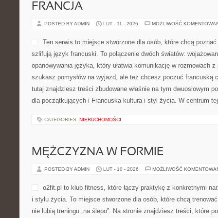
konstrukcyjnemu. Jeżeli in
odświeżenie, podest, konst
stropowa albo detale stolars
praktyczne wskazówki podane w konkretny sposób, bez zbędnej te
Podłogi Drewniane i Rodzaje Drewna. Rdzeniem serwisu jest drewn
perspektyw naraz: wykonawczej, stolarskiej oraz eksploatacyjnej
właściwości […]
CATEGORIES:
NIERUCHOMOŚCI
EDUKACJA A ZDROWIE PSYCHIC
POSTED BY ADMIN
LUT - 12 - 2026
MOŻLIWOŚĆ KOMENTOWA
Szkoła edukacyjna w Popow
edukacja łączy się z wspie
szkolapopow.pl przedstawia
oraz akcentuje cele pracy na
historia o zdobywaniu wied