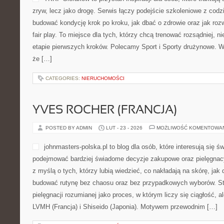
LEKKOATLETYKA
POSTED BY ADMIN
LUT - 24 - 2026
MOŻLIWOŚĆ KOMENTOWA
TKKF Sieraków to przystań i
traktują sport nie jako jedn
drogę. Serwis łączy podejś
codziennością: pokazuje, j
kroku, jak dbać o zdrowie o
w duchu fair play. To miejs
trenować rozsądniej, niezależnie od tego, czy są na etapie pier
Sport i Sporty drużynowe. W centrum serwisu stoi idea, że […]
CATEGORIES:
NIERUCHOMOŚCI
YVES ROCHER (FRANCJA)
POSTED BY ADMIN
LUT - 23 - 2026
MOŻLIWOŚĆ KOMENTOWA
johnmasters-polska.pl to blo