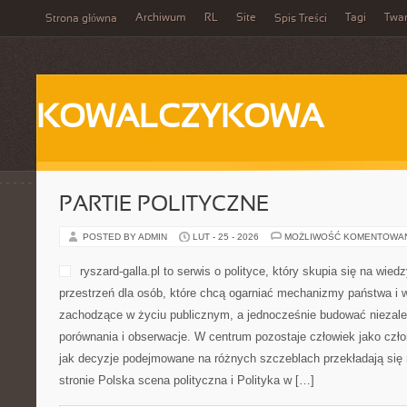
Archiwum
RL
Site
Tagi
Twa
Strona główna
Spis Treści
KOWALCZYKOWA
PARTIE POLITYCZNE
POSTED BY ADMIN
LUT - 25 - 2026
MOŻLIWOŚĆ KOMENTOWA
ryszard-galla.pl to serwis o 
wiedzy o społeczeństwie. To
chcą ogarniać mechanizmy p
procesy zachodzące w życi
jednocześnie budować nieza
porównania i obserwacje. W
jako członek wspólnoty, a także to, jak decyzje podejmowane na