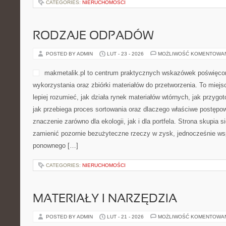
się światem beauty i chcą 
świadome decyzje zakupowe
miejsce stworzone z myślą o
wiedzieć, co nakładają na sk
jak budować rutynę bez ch
przypadkowych wyborów. Strona skupia się na pielęgnacji rozumia
liczy się ciągłość, ale też rozsądek. Polecamy LVMH (Francja) i
przewodnim […]
CATEGORIES:
NIERUCHOMOŚCI
RODZAJE ODPADÓW
POSTED BY ADMIN
LUT - 23 - 2026
MOŻLIWOŚĆ KOMENTOWA
makmetalik.pl to centrum 
poświęcony tematyce pono
zbiórki materiałów do przet
osób i firm, które chcą lepi