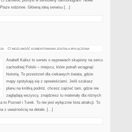
ogą Ci zamienić pomysł w sensowny harmonogram. Nowe
i Plaże rodzinne. Główną ideą serwisu […]
WĄGROWIEC
026
MOŻLIWOŚĆ KOMENTOWANIA
ZOSTAŁA WYŁĄCZONA
Anabell Kalisz to serwis o wyprawach skupiony na sercu
zachodniej Polski – miejscu, które potrafi wciągnąć
historią. To przestrzeń dla ciekawych świata, gdzie
mapy spotykają się z opowieściami. Jeśli szukasz
planu na krótką podróż, chcesz zajrzeć tam, gdzie nie
zaglądają wszyscy, znajdziesz tu materiały dla różnych
to Poznań i Turek. To nie jest wyłącznie lista atrakcji. To
na z uważnością na detale. […]