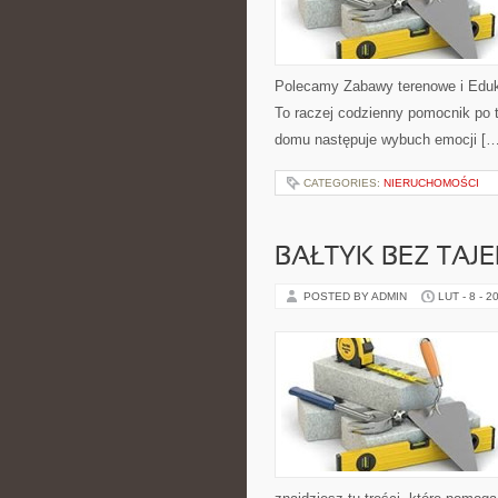
Polecamy Zabawy terenowe i Eduka
To raczej codzienny pomocnik po t
domu następuje wybuch emocji […
CATEGORIES:
NIERUCHOMOŚCI
BAŁTYK BEZ TAJ
POSTED BY ADMIN
LUT - 8 - 2