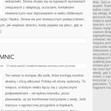
wskazówki. Strona skupia się na typowych wyzwaniach
dnia. Jest w
aspekt. Kied
związanych z adaptacją, uczuciami, kontaktami
ludzie częś
rówieśniczymi oraz dojrzewaniem w wieku żłobkowym.
się widują, 
poczucie wsp
cja i Nauka. Strona nie jest teoretycznym podręcznikiem.
miejsca spo
spaceru, a m
ym, jak wspierać dziecko, kiedy pojawia się płacz, gdy w
miasto wyłąc
]
zawsze dziej
zaprojektowa
zmieniać rel
miejska arch
znaczenie w
Odnowione mi
wszystkich 
EMNIC
działających 
stabilnej pr
zmiana jest 
BAŁTYK
026
MOŻLIWOŚĆ KOMENTOWANIA
ZOSTAŁA WYŁĄCZONA
BEZ
nie musi być
TAJEMNIC
wtedy, gdy l
Ten serwis to kompas dla osób, które kochają morskie
mówić o same
korzystać z 
akweny i chcą odkrywać Polskę od strony wybrzeży. To
potrzebne. T
miejsce, w którym relaks łączy się z użytecznymi
fragment mia
podpowiedziami – od wyboru kierunku, przez
planowanie, aż po komfortowe korzystanie z wody. Jeśli
marzysz o egzotycznej przygodzie w tropikach,