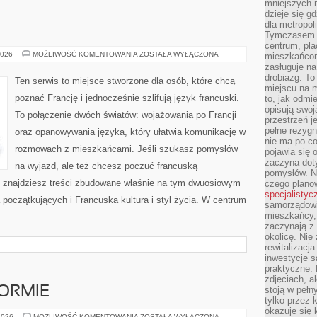
mniejszych m
dzieje się g
dla metropol
Tymczasem 
centrum, pla
FRANCJA
2026
MOŻLIWOŚĆ KOMENTOWANIA
ZOSTAŁA WYŁĄCZONA
mieszkańcom
zasługuje na
drobiazg. T
Ten serwis to miejsce stworzone dla osób, które chcą
miejscu na 
poznać Francję i jednocześnie szlifują język francuski.
to, jak odmi
opisują swoj
To połączenie dwóch światów: wojażowania po Francji
przestrzeń j
pełne rezygn
oraz opanowywania języka, który ułatwia komunikację w
nie ma po co
rozmowach z mieszkańcami. Jeśli szukasz pomysłów
pojawia się
zaczyna dot
na wyjazd, ale też chcesz poczuć francuską
pomysłów. N
aj znajdziesz treści zbudowane właśnie na tym dwuosiowym
czego plano
specjalistyc
a początkujących i Francuska kultura i styl życia. W centrum
samorządowi 
mieszkańcy,
zaczynają 
okolicę. Nie
rewitalizac
inwestycje s
praktyczne. 
zdjęciach, a
ORMIE
stoją w pełn
tylko przez 
okazuje się 
MĘŻCZYZNA
2026
MOŻLIWOŚĆ KOMENTOWANIA
ZOSTAŁA WYŁĄCZONA