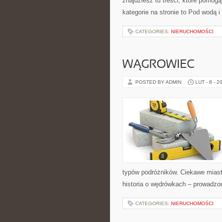
znajdziesz tu treści, które pom
kategorie na stronie to Pod wodą 
CATEGORIES:
NIERUCHOMOŚCI
WĄGROWIEC
POSTED BY ADMIN
LUT - 8 - 2
typów podróżników. Ciekawe miasta 
historia o wędrówkach – prowadzo
CATEGORIES:
NIERUCHOMOŚCI