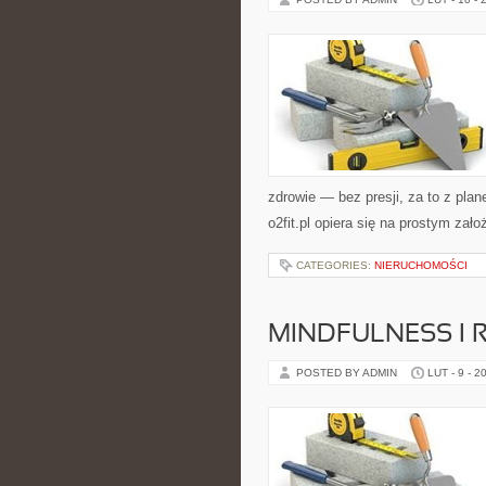
zdrowie — bez presji, za to z plan
o2fit.pl opiera się na prostym zał
CATEGORIES:
NIERUCHOMOŚCI
MINDFULNESS I 
POSTED BY ADMIN
LUT - 9 - 2