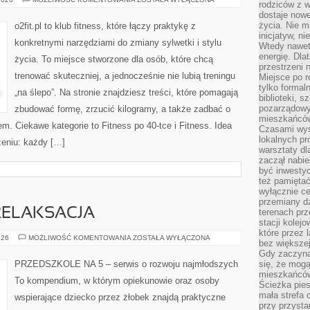
rodziców z 
W
dostaje nowe
FORMIE
życia. Nie m
o2fit.pl to klub fitness, które łączy praktykę z
inicjatyw, n
konkretnymi narzędziami do zmiany sylwetki i stylu
Wtedy nawet 
energię. Dla
życia. To miejsce stworzone dla osób, które chcą
przestrzeni 
trenować skuteczniej, a jednocześnie nie lubią treningu
Miejsce po r
tylko formal
„na ślepo”. Na stronie znajdziesz treści, które pomagają
biblioteki, s
pozarządowy
zbudować formę, zrzucić kilogramy, a także zadbać o
mieszkańców,
em. Ciekawe kategorie to Fitness po 40-tce i Fitness. Idea
Czasami wyst
lokalnych pr
ożeniu: każdy […]
warsztaty dl
zaczął nabie
być inwestyc
też pamiętać
wyłącznie c
przemiany dz
RELAKSACJA
terenach pr
stacji kolej
które przez 
MINDFULNESS
026
MOŻLIWOŚĆ KOMENTOWANIA
ZOSTAŁA WYŁĄCZONA
bez większej
I
RELAKSACJA
Gdy zaczyna 
PRZEDSZKOLE NA 5 – serwis o rozwoju najmłodszych
się, że mog
mieszkańców 
To kompendium, w którym opiekunowie oraz osoby
Ścieżka pies
mała strefa
wspierające dziecko przez żłobek znajdą praktyczne
przy przysta