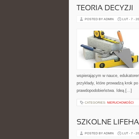
TEORIA DECYZJI
POSTED BY ADMIN
LUT - 7 - 2
wspierającym w nauce, edukatorem
przykłady, które prowadzą krok p
prawdopodobieństwa. Ideą […]
CATEGORIES:
NIERUCHOMOŚCI
SZKOLNE LIFEHA
POSTED BY ADMIN
LUT - 7 - 2