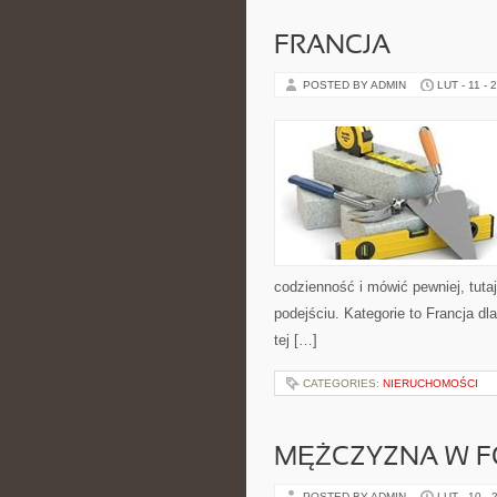
FRANCJA
POSTED BY ADMIN
LUT - 11 - 
codzienność i mówić pewniej, tut
podejściu. Kategorie to Francja dl
tej […]
CATEGORIES:
NIERUCHOMOŚCI
MĘŻCZYZNA W F
POSTED BY ADMIN
LUT - 10 - 