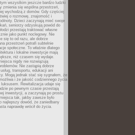
 tym wszystkim jeszcze bardzo ludzki
y zmienia się wspólna przestrzeń,
ciej wychodzą z domów. Gdy częściej
łatwiej o rozmowę, znajomość i
ólnoty. Dzieci zaczynają mieć swoje
tkań, seniorzy odzyskują powód do
łodzi przestają traktować własne
znie jako punkt noclegowy. Nie
e się to od razu, ale dobrze
na przestrzeń potrafi subtelnie
acje społeczne. To właśnie dlatego
itektura i lokalne inwestycje mają
iększe, niż czasem się wydaje.
ejsca nigdy nie rozwiązują
problemów. Nie zastąpią dobrze
usług, transportu, edukacji ani
acy. Mogą jednak stać się sygnałem, że
możliwa i że jakość codziennego życia
 luksusem. Rewitalizacja udaje się
udzie po pewnym czasie przestają
j inwestycji, a zaczynają po prostu
miejsca tak, jakby zawsze było
o najlepszy dowód, że zaniedbany
sta naprawdę wrócił do życia.