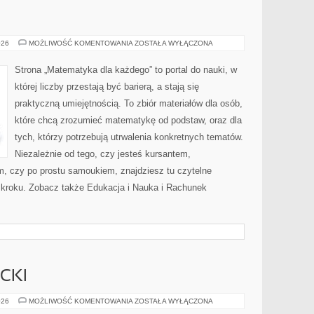
TEORIA
026
MOŻLIWOŚĆ KOMENTOWANIA
ZOSTAŁA WYŁĄCZONA
DECYZJI
Strona „Matematyka dla każdego” to portal do nauki, w
której liczby przestają być barierą, a stają się
praktyczną umiejętnością. To zbiór materiałów dla osób,
które chcą zrozumieć matematykę od podstaw, oraz dla
tych, którzy potrzebują utrwalenia konkretnych tematów.
Niezależnie od tego, czy jesteś kursantem,
, czy po prostu samoukiem, znajdziesz tu czytelne
o kroku. Zobacz także Edukacja i Nauka i Rachunek
CKI
SZKOLNE
026
MOŻLIWOŚĆ KOMENTOWANIA
ZOSTAŁA WYŁĄCZONA
LIFEHACKI