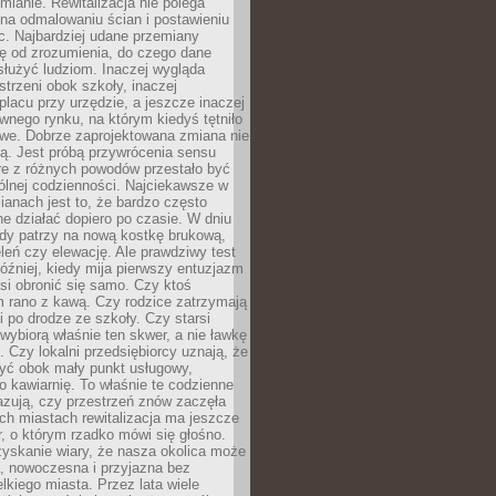
ianie. Rewitalizacja nie polega
 na odmalowaniu ścian i postawieniu
c. Najbardziej udane przemiany
ę od zrozumienia, do czego dane
łużyć ludziom. Inaczej wygląda
trzeni obok szkoły, inaczej
lacu przy urzędzie, a jeszcze inaczej
wnego rynku, na którym kiedyś tętniło
owe. Dobrze zaprojektowana zmiana nie
ją. Jest próbą przywrócenia sensu
re z różnych powodów przestało być
ólnej codzienności. Najciekawsze w
ianach jest to, że bardzo często
e działać dopiero po czasie. W dniu
żdy patrzy na nową kostkę brukową,
eleń czy elewację. Ale prawdziwy test
óźniej, kiedy mija pierwszy entuzjazm
si obronić się samo. Czy ktoś
m rano z kawą. Czy rodzice zatrzymają
i po drodze ze szkoły. Czy starsi
ybiorą właśnie ten skwer, a nie ławkę
 Czy lokalni przedsiębiorcy uznają, że
zyć obok mały punkt usługowy,
bo kawiarnię. To właśnie te codzienne
azują, czy przestrzeń znów zaczęła
ch miastach rewitalizacja ma jeszcze
, o którym rzadko mówi się głośno.
yskanie wiary, że nasza okolica może
, nowoczesna i przyjazna bez
lkiego miasta. Przez lata wiele