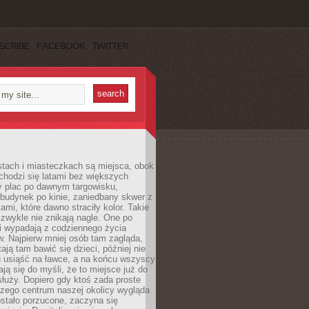
SCRIBE
FACEBOOK
TWITTER
stach i miasteczkach są miejsca, obok
chodzi się latami bez większych
y plac po dawnym targowisku,
budynek po kinie, zaniedbany skwer z
ami, które dawno straciły kolor. Takie
 zwykle nie znikają nagle. One po
i wypadają z codziennego życia
. Najpierw mniej osób tam zagląda,
ają tam bawić się dzieci, później nie
 usiąść na ławce, a na końcu wszyscy
ją się do myśli, że to miejsce już do
służy. Dopiero gdy ktoś zada proste
czego centrum naszej okolicy wygląda
ostało porzucone, zaczyna się