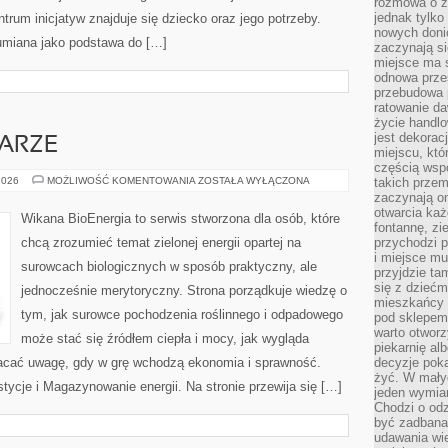
rozmowa o zm
jednak tylko
um inicjatyw znajduje się dziecko oraz jego potrzeby.
nowych doni
umiana jako podstawa do […]
zaczynają si
miejsce ma s
odnowa przes
przebudowa p
ratowanie da
życie handl
jest dekorac
TARZE
miejscu, któ
częścią wsp
OPINIE
2026
MOŻLIWOŚĆ KOMENTOWANIA
ZOSTAŁA WYŁĄCZONA
takich przem
I
zaczynają on
KOMENTARZE
otwarcia ka
Wikana BioEnergia to serwis stworzona dla osób, które
fontannę, zi
chcą zrozumieć temat zielonej energii opartej na
przychodzi p
i miejsce mu
surowcach biologicznych w sposób praktyczny, ale
przyjdzie ta
się z dziećm
jednocześnie merytoryczny. Strona porządkuje wiedzę o
mieszkańcy w
tym, jak surowce pochodzenia roślinnego i odpadowego
pod sklepem.
warto otwor
może stać się źródłem ciepła i mocy, jak wygląda
piekarnię al
racać uwagę, gdy w grę wchodzą ekonomia i sprawność.
decyzje pok
żyć. W mały
tycje i Magazynowanie energii. Na stronie przewija się […]
jeden wymiar
Chodzi o odz
być zadbana
udawania wie