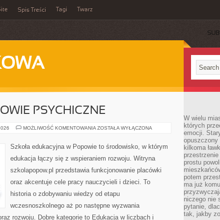
ite
Tagi
Twarz
Spis Treści
SUB
KOWA
OWIE PSYCHICZNE
W wielu mia
których prze
EDUKACJA
2026
MOŻLIWOŚĆ KOMENTOWANIA
ZOSTAŁA WYŁĄCZONA
emocji. Star
A
ZDROWIE
opuszczony 
PSYCHICZNE
Szkoła edukacyjna w Popowie to środowisko, w którym
kilkoma ławk
przestrzenie
edukacja łączy się z wspieraniem rozwoju. Witryna
prostu powol
mieszkańców
szkolapopow.pl przedstawia funkcjonowanie placówki
potem przest
oraz akcentuje cele pracy nauczycieli i dzieci. To
ma już komu
przyzwyczaja
historia o zdobywaniu wiedzy od etapu
niczego nie 
wczesnoszkolnego aż po następne wyzwania
pytanie, dla
tak, jakby z
raz rozwoju. Dobre kategorie to Edukacja w liczbach i