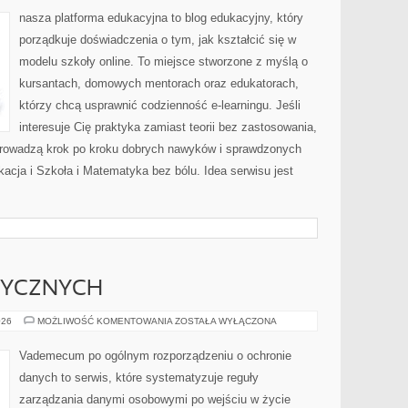
nasza platforma edukacyjna to blog edukacyjny, który
porządkuje doświadczenia o tym, jak kształcić się w
modelu szkoły online. To miejsce stworzone z myślą o
kursantach, domowych mentorach oraz edukatorach,
którzy chcą usprawnić codzienność e-learningu. Jeśli
interesuje Cię praktyka zamiast teorii bez zastosowania,
 prowadzą krok po kroku dobrych nawyków i sprawdzonych
kacja i Szkoła i Matematyka bez bólu. Idea serwisu jest
ZYCZNYCH
PRAWA
026
MOŻLIWOŚĆ KOMENTOWANIA
ZOSTAŁA WYŁĄCZONA
OSÓB
FIZYCZNYCH
Vademecum po ogólnym rozporządzeniu o ochronie
danych to serwis, które systematyzuje reguły
zarządzania danymi osobowymi po wejściu w życie