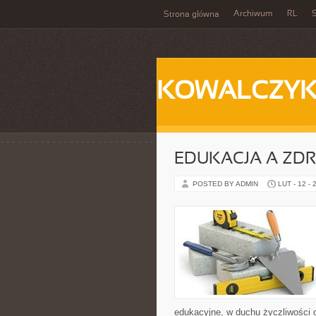
Archiwum
RL
S
Strona główna
KOWALCZY
EDUKACJA A ZDR
POSTED BY ADMIN
LUT - 12 - 
edukacyjne, w duchu życzliwości o