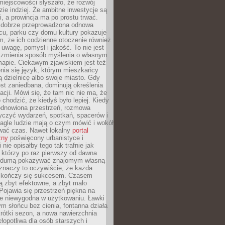
iejscowości słyszało, że rozwój
dzie indziej. Że ambitne inwestycje są
ii, a prowincja ma po prostu trwać.
dobrze przeprowadzona odnowa
cu, parku czy domu kultury pokazuje
, że ich codzienne otoczenie również
 uwagę, pomysł i jakość. To nie jest
o zmienia sposób myślenia o własnym
mapie. Ciekawym zjawiskiem jest też
enia się język, którym mieszkańcy
ą dzielnicę albo swoje miasto. Gdy
est zaniedbana, dominują określenia
acji. Mówi się, że tam nic nie ma, że
 chodzić, że kiedyś było lepiej. Kiedy
 odnowiona przestrzeń, rozmowa
yczyć wydarzeń, spotkań, spacerów i
agle ludzie mają o czym mówić i wokół
wać czas. Nawet lokalny
portal
zny
poświęcony urbanistyce i
nie opisałby tego tak trafnie jak
 którzy po raz pierwszy od dawna
z dumą pokazywać znajomym własną
 znaczy to oczywiście, że każda
ja kończy się sukcesem. Czasem
ą zbyt efektowne, a zbyt mało
Pojawia się przestrzeń piękna na
le niewygodna w użytkowaniu. Ławki
ym słońcu bez cienia, fontanna działa
krótki sezon, a nowa nawierzchnia
kłopotliwa dla osób starszych i