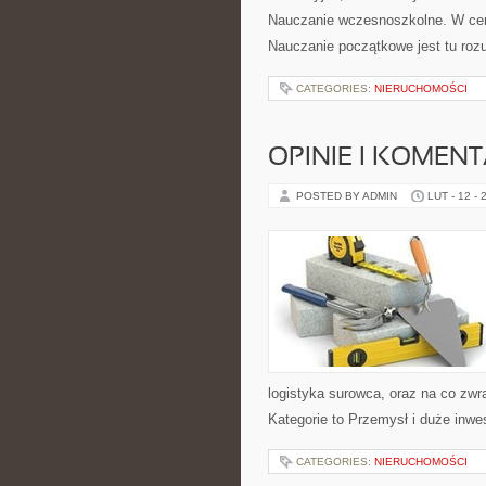
Nauczanie wczesnoszkolne. W centr
Nauczanie początkowe jest tu roz
CATEGORIES:
NIERUCHOMOŚCI
OPINIE I KOMEN
POSTED BY ADMIN
LUT - 12 - 
logistyka surowca, oraz na co zw
Kategorie to Przemysł i duże inwes
CATEGORIES:
NIERUCHOMOŚCI