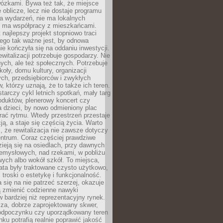
wózkami. Bywa też tak, że miejsce
 oblicze, lecz nie dostaje programu
a wydarzeń, nie ma lokalnych
ie ma współpracy z mieszkańcami.
najlepszy projekt stopniowo traci
tego tak ważne jest, by odnowa
nie kończyła się na oddaniu inwestycji.
ewitalizacji potrzebuje gospodarzy. Nie
nych, ale też społecznych. Potrzebuje
zkoły, domu kultury, organizacji
ch, przedsiębiorców i zwykłych
 którzy uznają, że to także ich teren.
arczy cykl letnich spotkań, mały targ
oduktów, plenerowy koncert czy
a dzieci, by nowo odmieniony plac
rać rytmu. Wtedy przestrzeń przestaje
ją, a staje się częścią życia. Warto
, że rewitalizacja nie zawsze dotyczy
entrum. Coraz częściej prawdziwe
ieją się na osiedlach, przy dawnych
zemysłowych, nad rzekami, w pobliżu
owych albo wokół szkół. To miejsca,
lata były traktowane czysto użytkowo,
 troski o estetykę i funkcjonalność.
się na nie patrzeć szerzej, okazuje
ą zmienić codzienne nawyki
bardziej niż reprezentacyjny rynek.
za, dobrze zaprojektowany skwer,
 odpoczynku czy uporządkowany teren
nku potrafią realnie poprawić jakość