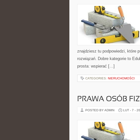
znajdziesz tu podpowiedzi, które
rozwiązań. Dobre kategorie to Edu
prosta: wspierać […]
CATEGORIES:
NIERUCHOMOŚCI
PRAWA OSÓB FI
POSTED BY ADMIN
LUT - 7 - 2