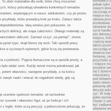
rozmowa o zm
. To zbiór materiałów dla osób, które chcą zrozumieć
jednak tylko
ych, którzy potrzebują utrwalenia konkretnych tematów.
nowych doni
zaczynają si
kursantem, wspierającym w nauce, edukatorem, czy po prostu
miejsce ma s
e przykłady, które prowadzą krok po kroku. Zobacz także
odnowa przes
przebudowa p
dopodobieństwa. Ideą serwisu jest pokazanie, że
ratowanie da
życie handl
chych definicji, ale mapa zależności. Dlatego materiały są
jest dekorac
warsztatem obliczeń. Zamiast uczyć „na pamięć”, strona
miejscu, któ
częścią wsp
 pytań typu: skąd bierze się wzór. Taki sposób pracy
takich przem
akże w życiowych wyborach, gdzie liczą się porównania.
zaczynają on
otwarcia ka
fontannę, zi
 na czytelność. Pojęcia tłumaczone są w sposób prosty, a
przychodzi p
i miejsce mu
zu było widać sens. Każdy temat można potraktować jak
przyjdzie ta
się z dziećm
e, potem własności, następnie przykłady, a na końcu
mieszkańcy w
ać nawyk nauki i wracać do zagadnień wtedy, gdy są
pod sklepem.
warto otwor
piekarnię al
decyzje pok
żyć. W mały
je szerokie spektrum tematów: od rachunków
jeden wymiar
z rysunek i własności figur, aż po funkcje i ich
Chodzi o odz
być zadbana
i z logiki, które uczą precyzji, a jednocześnie pokazują, że
udawania wie