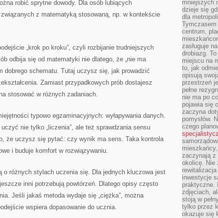
mniejszych m
ożna robić sprytne dowody. Dla osób lubiących
dzieje się g
w związanych z matematyką stosowaną, np. w kontekście
dla metropol
Tymczasem 
centrum, pla
mieszkańcom
zasługuje na
odejście „krok po kroku”, czyli rozbijanie trudniejszych
drobiazg. T
ób odbija się od matematyki nie dlatego, że „nie ma
miejscu na 
to, jak odmi
 im dobrego schematu. Tutaj uczysz się, jak prowadzić
opisują swoj
rzekształcenia. Zamiast przypadkowych prób dostajesz
przestrzeń j
pełne rezygn
na stosować w różnych zadaniach.
nie ma po co
pojawia się
zaczyna dot
umiejętności typowo egzaminacyjnych: wyłapywania danych.
pomysłów. N
czego plano
 uczyć nie tylko „liczenia”, ale też sprawdzania sensu
specjalistyc
o, że uczysz się pytać: czy wynik ma sens. Taka kontrola
samorządowi 
mieszkańcy,
we i buduje komfort w rozwiązywaniu.
zaczynają 
okolicę. Nie
rewitalizac
 o różnych stylach uczenia się. Dla jednych kluczowa jest
inwestycje s
a jeszcze inni potrzebują powtórzeń. Dlatego opisy często
praktyczne. 
zdjęciach, a
ia. Jeśli jakaś metoda wydaje się „ciężka”, można
stoją w pełn
tylko przez 
podejście wspiera dopasowanie do ucznia.
okazuje się 