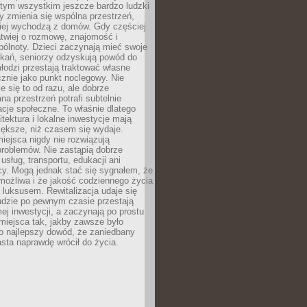
 tym wszystkim jeszcze bardzo ludzki
y zmienia się wspólna przestrzeń,
ciej wychodzą z domów. Gdy częściej
łatwiej o rozmowę, znajomość i
ólnoty. Dzieci zaczynają mieć swoje
tkań, seniorzy odzyskują powód do
łodzi przestają traktować własne
znie jako punkt noclegowy. Nie
e się to od razu, ale dobrze
na przestrzeń potrafi subtelnie
acje społeczne. To właśnie dlatego
itektura i lokalne inwestycje mają
iększe, niż czasem się wydaje.
ejsca nigdy nie rozwiązują
problemów. Nie zastąpią dobrze
usług, transportu, edukacji ani
acy. Mogą jednak stać się sygnałem, że
możliwa i że jakość codziennego życia
 luksusem. Rewitalizacja udaje się
udzie po pewnym czasie przestają
j inwestycji, a zaczynają po prostu
miejsca tak, jakby zawsze było
o najlepszy dowód, że zaniedbany
sta naprawdę wrócił do życia.