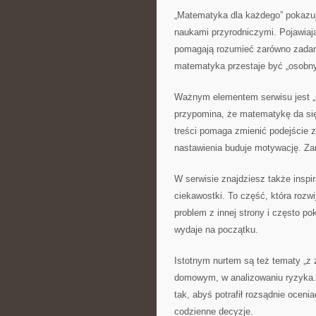
„Matematyka dla każdego” pokazuj
naukami przyrodniczymi. Pojawiaj
pomagają rozumieć zarówno zadani
matematyka przestaje być „osobny
Ważnym elementem serwisu jest „o
przypomina, że matematykę da się 
treści pomaga zmienić podejście z
nastawienia buduje motywację. Zam
W serwisie znajdziesz także inspi
ciekawostki. To część, która rozw
problem z innej strony i często po
wydaje na początku.
Istotnym nurtem są też tematy „z
domowym, w analizowaniu ryzyka. 
tak, abyś potrafił rozsądnie oceni
codzienne decyzje.