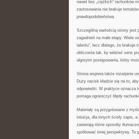
nawet bez „ciężkich” rachunków m
zastosowania nie brakuje temató
prawdopodobieństwa.
Szczególną wartością strony jest p
zagadnień na małe etapy. Wiele os
talentu”, lecz dlatego, że brakuje
obliczenia tak, by widzieć sens p
algorytm postępowania, który moż
Strona wspiera także rozwijanie 
Duży nacisk kładzie się na to, aby
odpowiedzi. W praktyce oznacza t
pomaga ograniczyć błędy rachunko
Materiały są przygotowane z myślą
intuicja, dla innych ścisły zapis, 
zawierają różne sposoby tłumaczen
spróbować innej perspektywy. To 