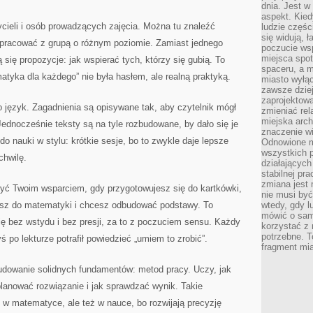
dnia. Jest w
aspekt. Kied
ycieli i osób prowadzących zajęcia. Można tu znaleźć
ludzie częś
się widują, 
 pracować z grupą o różnym poziomie. Zamiast jednego
poczucie wsp
miejsca spo
się propozycje: jak wspierać tych, którzy się gubią. To
spaceru, a m
atyka dla każdego” nie była hasłem, ale realną praktyką.
miasto wyłąc
zawsze dziej
zaprojektowa
 język. Zagadnienia są opisywane tak, aby czytelnik mógł
zmieniać rel
miejska arch
ednocześnie teksty są na tyle rozbudowane, by dało się je
znaczenie w
do nauki w stylu: krótkie sesje, bo to zwykle daje lepsze
Odnowione mi
wszystkich 
chwilę.
działających 
stabilnej pr
zmiana jest 
yć Twoim wsparciem, gdy przygotowujesz się do kartkówki,
nie musi być
casz do matematyki i chcesz odbudować podstawy. To
wtedy, gdy l
mówić o same
ę bez wstydu i bez presji, za to z poczuciem sensu. Każdy
korzystać z 
potrzebne. T
po lekturze potrafił powiedzieć „umiem to zrobić”.
fragment mia
udowanie solidnych fundamentów: metod pracy. Uczy, jak
planować rozwiązanie i jak sprawdzać wynik. Takie
o w matematyce, ale też w nauce, bo rozwijają precyzję