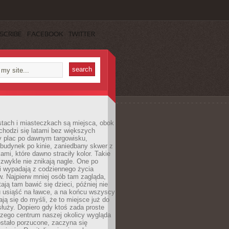
SCRIBE
FACEBOOK
TWITTER
stach i miasteczkach są miejsca, obok
chodzi się latami bez większych
y plac po dawnym targowisku,
budynek po kinie, zaniedbany skwer z
ami, które dawno straciły kolor. Takie
 zwykle nie znikają nagle. One po
i wypadają z codziennego życia
. Najpierw mniej osób tam zagląda,
ają tam bawić się dzieci, później nie
 usiąść na ławce, a na końcu wszyscy
ją się do myśli, że to miejsce już do
służy. Dopiero gdy ktoś zada proste
czego centrum naszej okolicy wygląda
ostało porzucone, zaczyna się