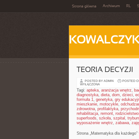
Archiwum
RL
S
Strona główna
KOWALCZY
TEORIA DECYZJI
POSTED BY ADMIN
POSTED ON
WYŁĄCZONA
Tagi:
apteka
,
aranżacja wnętrz
,
ba
diagnostyka
,
dieta
,
dom
,
dzieci
,
e
formuła 1
,
genetyka
,
gry edukacyj
mieszkanie
,
motocykle
,
odchudza
zdrowotna
,
profilaktyka
,
przychodn
rehabilitacja
,
remont
,
rodzicielstwo
superfoods
,
szkoła
,
szpital
,
trybun
wyposażenie wnętrz
,
zabawa
,
zaj
Strona „Matematyka dla każdego” to