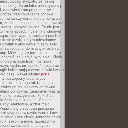
iejscowości słyszało, że rozwój
dzie indziej. Że ambitne inwestycje są
ii, a prowincja ma po prostu trwać.
dobrze przeprowadzona odnowa
cu, parku czy domu kultury pokazuje
, że ich codzienne otoczenie również
 uwagę, pomysł i jakość. To nie jest
o zmienia sposób myślenia o własnym
mapie. Ciekawym zjawiskiem jest też
enia się język, którym mieszkańcy
ą dzielnicę albo swoje miasto. Gdy
est zaniedbana, dominują określenia
acji. Mówi się, że tam nic nie ma, że
 chodzić, że kiedyś było lepiej. Kiedy
 odnowiona przestrzeń, rozmowa
yczyć wydarzeń, spotkań, spacerów i
agle ludzie mają o czym mówić i wokół
wać czas. Nawet lokalny
portal
zny
poświęcony urbanistyce i
nie opisałby tego tak trafnie jak
 którzy po raz pierwszy od dawna
z dumą pokazywać znajomym własną
 znaczy to oczywiście, że każda
ja kończy się sukcesem. Czasem
ą zbyt efektowne, a zbyt mało
Pojawia się przestrzeń piękna na
le niewygodna w użytkowaniu. Ławki
ym słońcu bez cienia, fontanna działa
krótki sezon, a nowa nawierzchnia
kłopotliwa dla osób starszych i