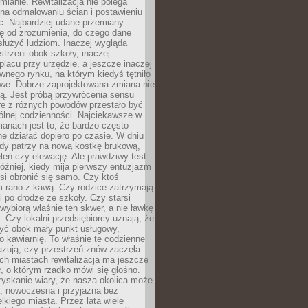
ianie. Rewitalizacja nie polega
 na odmalowaniu ścian i postawieniu
c. Najbardziej udane przemiany
ę od zrozumienia, do czego dane
łużyć ludziom. Inaczej wygląda
trzeni obok szkoły, inaczej
lacu przy urzędzie, a jeszcze inaczej
wnego rynku, na którym kiedyś tętniło
owe. Dobrze zaprojektowana zmiana nie
ją. Jest próbą przywrócenia sensu
re z różnych powodów przestało być
ólnej codzienności. Najciekawsze w
ianach jest to, że bardzo często
e działać dopiero po czasie. W dniu
żdy patrzy na nową kostkę brukową,
eleń czy elewację. Ale prawdziwy test
óźniej, kiedy mija pierwszy entuzjazm
si obronić się samo. Czy ktoś
m rano z kawą. Czy rodzice zatrzymają
i po drodze ze szkoły. Czy starsi
ybiorą właśnie ten skwer, a nie ławkę
 Czy lokalni przedsiębiorcy uznają, że
zyć obok mały punkt usługowy,
bo kawiarnię. To właśnie te codzienne
azują, czy przestrzeń znów zaczęła
ch miastach rewitalizacja ma jeszcze
, o którym rzadko mówi się głośno.
yskanie wiary, że nasza okolica może
, nowoczesna i przyjazna bez
lkiego miasta. Przez lata wiele