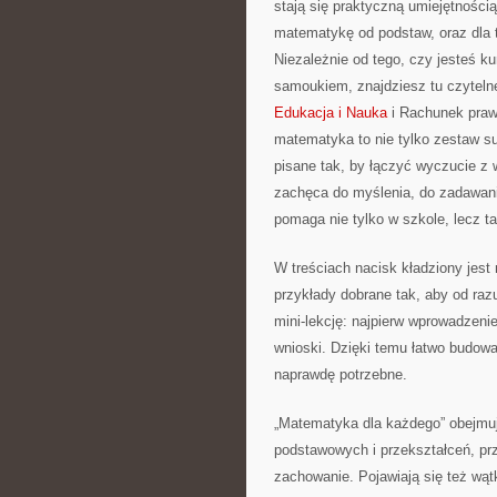
stają się praktyczną umiejętnością
matematykę od podstaw, oraz dla t
Niezależnie od tego, czy jesteś 
samoukiem, znajdziesz tu czyteln
Edukacja i Nauka
i Rachunek praw
matematyka to nie tylko zestaw su
pisane tak, by łączyć wyczucie z 
zachęca do myślenia, do zadawania
pomaga nie tylko w szkole, lecz t
W treściach nacisk kładziony jest
przykłady dobrane tak, aby od ra
mini-lekcję: najpierw wprowadzeni
wnioski. Dzięki temu łatwo budow
naprawdę potrzebne.
„Matematyka dla każdego” obejmu
podstawowych i przekształceń, prze
zachowanie. Pojawiają się też wątk