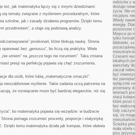
rodziców z 
e też, jak matematyka łączy się z innymi dziedzinami:
dostaje nowe
życia. Nie m
ą się tematy związane z myśleniem proceduralnym, które
inicjatyw, n
Wtedy nawet 
a szkolne, jak i zasady działania programów. Dzięki temu
energię. Dla
m przedmiotem”, a staje się podstawą analizy.
przestrzeni 
Miejsce po r
tylko formal
dczarowywanie” przekonań, które blokują naukę. Strona
biblioteki, s
pozarządowy
opanować bez „geniuszu”, bo liczą się praktyka. Wiele
mieszkańców,
 „nie umiem” na „jeszcze tego nie rozumiem”. Taka zmiana
Czasami wyst
lokalnych pr
iast presji na perfekcję pojawia się chęć zrozumienia.
warsztaty dl
zaczął nabie
być inwestyc
racje dla osób, które lubią „matematyczne smaczki”:
też pamiętać
wyłącznie c
ija nieszablonowe myślenie. Takie zadania uczą patrzenia na
przemiany dz
kazują, że rozwiązanie może być bardziej eleganckie, niż się
terenach pr
stacji kolej
które przez 
bez większej
Gdy zaczyna 
 życia”, bo matematyka pojawia się wszędzie: w budżecie
się, że mog
Strona pomaga zrozumieć procenty, proporcje i statystykę
mieszkańców 
Ścieżka pies
ać. Dzięki temu matematyka działa jak kompas, które ułatwia
mała strefa
przy przysta