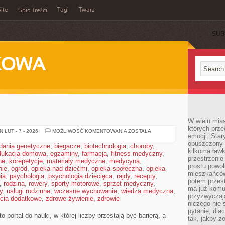
ite
Tagi
Twarz
Spis Treści
SUB
KOWA
W wielu mia
których prze
TEORIA
 LUT - 7 - 2026
MOŻLIWOŚĆ KOMENTOWANIA
ZOSTAŁA
emocji. Star
DECYZJI
opuszczony 
dania genetyczne
,
biegacze
,
biotechnologia
,
choroby
,
kilkoma ławk
dukacja domowa
,
egzaminy
,
farmacja
,
fitness medyczny
,
przestrzenie
ne
,
korepetycje
,
materiały medyczne
,
medycyna
,
prostu powol
nie
,
ogród
,
opieka nad dziećmi
,
opieka społeczna
,
opieka
mieszkańców
ia
,
psychologia
,
psychologia dziecięca
,
rajdy
,
recepty
,
potem przest
,
rodzina
,
rowery
,
sporty motorowe
,
sprzęt medyczny
,
ma już komu
y
,
usługi rodzinne
,
wczesne wychowanie
,
wiedza medyczna
,
przyzwyczaja
ęcia dodatkowe
,
zdrowe żywienie
,
zdrowie
niczego nie 
pytanie, dla
 portal do nauki, w której liczby przestają być barierą, a
tak, jakby z