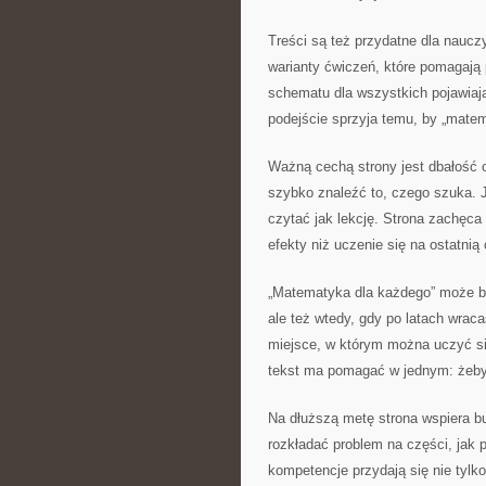
Treści są też przydatne dla naucz
warianty ćwiczeń, które pomagają
schematu dla wszystkich pojawiają 
podejście sprzyja temu, by „matem
Ważną cechą strony jest dbałość o
szybko znaleźć to, czego szuka. J
czytać jak lekcję. Strona zachęca 
efekty niż uczenie się na ostatnią 
„Matematyka dla każdego” może b
ale też wtedy, gdy po latach wra
miejsce, w którym można uczyć si
tekst ma pomagać w jednym: żebyś 
Na dłuższą metę strona wspiera b
rozkładać problem na części, jak 
kompetencje przydają się nie tylk