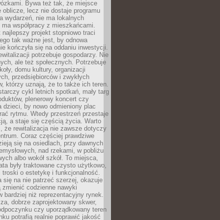
wózkami. Bywa też tak, że miejsce
 oblicze, lecz nie dostaje programu
a wydarzeń, nie ma lokalnych
ie ma współpracy z mieszkańcami.
najlepszy projekt stopniowo traci
tego tak ważne jest, by odnowa
nie kończyła się na oddaniu inwestycji.
ewitalizacji potrzebuje gospodarzy. Nie
nych, ale też społecznych. Potrzebuje
zkoły, domu kultury, organizacji
ch, przedsiębiorców i zwykłych
 którzy uznają, że to także ich teren.
arczy cykl letnich spotkań, mały targ
oduktów, plenerowy koncert czy
a dzieci, by nowo odmieniony plac
rać rytmu. Wtedy przestrzeń przestaje
ją, a staje się częścią życia. Warto
, że rewitalizacja nie zawsze dotyczy
entrum. Coraz częściej prawdziwe
ieją się na osiedlach, przy dawnych
zemysłowych, nad rzekami, w pobliżu
owych albo wokół szkół. To miejsca,
lata były traktowane czysto użytkowo,
 troski o estetykę i funkcjonalność.
się na nie patrzeć szerzej, okazuje
ą zmienić codzienne nawyki
bardziej niż reprezentacyjny rynek.
za, dobrze zaprojektowany skwer,
 odpoczynku czy uporządkowany teren
nku potrafią realnie poprawić jakość