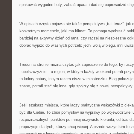
spakować wygodne buty, zabrać aparat i dać się poprowadzić chę
W opisach często pojawia się także perspektywa „tu i teraz”: jak
konkretnym momencie, jaki ma klimat. To pomaga wyobrazić sobie
bardziej na aktywny dzień od rana, czy raczej na niespieszne odkr
dobrać wyjazd do własnych potrzeb: jedni wolą w biegu, inni uważ
Treści na stronie można czytać jak zaproszenie do tego, by rusz
Lubelszczyźnie. To region, w którym każdy weekend potrafi przyn
to kolory natury, innym razem cisza w miasteczku. Blog pokazuje,
znane, potrafi stać się inne, gdy spojrzy się z nowej perspektywy.
Jeśli szukasz miejsca, które łączy praktyczne wskazówki z cieka
być dla Ciebie. To zbiór pomysłów na wyprawy po województwie lu
rozpoznawalnych punktów po mniej oczywiste kierunki, od tras dl
propozycje dla tych, którzy chcą więcej. A przede wszystkim to 
poznawać na własnych zasadach, w swoim rytmie, z radością i s