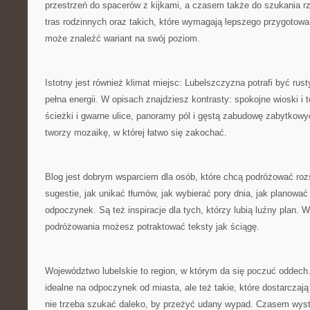
przestrzeń do spacerów z kijkami, a czasem także do szukania rz
tras rodzinnych oraz takich, które wymagają lepszego przygotowa
może znaleźć wariant na swój poziom.
Istotny jest również klimat miejsc: Lubelszczyzna potrafi być rus
pełna energii. W opisach znajdziesz kontrasty: spokojne wioski i 
ścieżki i gwarne ulice, panoramy pól i gęstą zabudowę zabytkow
tworzy mozaikę, w której łatwo się zakochać.
Blog jest dobrym wsparciem dla osób, które chcą podróżować rozs
sugestie, jak unikać tłumów, jak wybierać pory dnia, jak planować
odpoczynek. Są też inspiracje dla tych, którzy lubią luźny plan. W
podróżowania możesz potraktować teksty jak ściągę.
Województwo lubelskie to region, w którym da się poczuć oddech
idealne na odpoczynek od miasta, ale też takie, które dostarczaj
nie trzeba szukać daleko, by przeżyć udany wypad. Czasem wyst