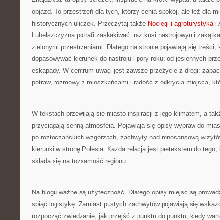
objazd. To przestrzeń dla tych, którzy cenią spokój, ale też dla m
historycznych uliczek. Przeczytaj także
Noclegi i agroturystyka
i 
Lubelszczyzna potrafi zaskakiwać: raz kusi nastrojowymi zakąt
zielonymi przestrzeniami. Dlatego na stronie pojawiają się treści,
dopasowywać kierunek do nastroju i pory roku: od jesiennych prz
eskapady. W centrum uwagi jest zawsze przeżycie z drogi: zapac
potraw, rozmowy z mieszkańcami i radość z odkrycia miejsca, któr
W tekstach przewijają się miasto inspiracji z jego klimatem, a ta
przyciągają senną atmosferą. Pojawiają się opisy wypraw do mia
po roztoczańskich wzgórzach, zachwyty nad renesansową wizytów
kierunki w stronę Polesia. Każda relacja jest pretekstem do tego, 
składa się na tożsamość regionu.
Na blogu ważne są użyteczność. Dlatego opisy miejsc są prowadz
spiąć logistykę. Zamiast pustych zachwytów pojawiają się wskazów
rozpocząć zwiedzanie, jak przejść z punktu do punktu, kiedy wart