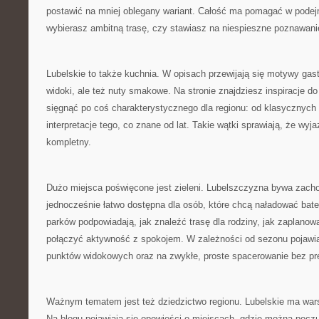
postawić na mniej oblegany wariant. Całość ma pomagać w podej
wybierasz ambitną trasę, czy stawiasz na niespieszne poznawani
Lubelskie to także kuchnia. W opisach przewijają się motywy gastr
widoki, ale też nuty smakowe. Na stronie znajdziesz inspiracje d
sięgnąć po coś charakterystycznego dla regionu: od klasycznyc
interpretacje tego, co znane od lat. Takie wątki sprawiają, że wyja
kompletny.
Dużo miejsca poświęcone jest zieleni. Lubelszczyzna bywa zach
jednocześnie łatwo dostępna dla osób, które chcą naładować bateri
parków podpowiadają, jak znaleźć trasę dla rodziny, jak zaplanowa
połączyć aktywność z spokojem. W zależności od sezonu pojawia
punktów widokowych oraz na zwykłe, proste spacerowanie bez pre
Ważnym tematem jest też dziedzictwo regionu. Lubelskie ma war
Na blogu pojawiają się opowieści o miejscach, gdzie można poczu