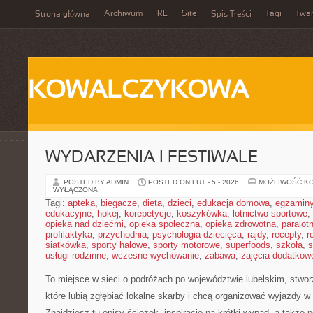
Archiwum
RL
Site
Tagi
Twa
Strona główna
Spis Treści
KOWALCZYKOWA
WYDARZENIA I FESTIWALE
POSTED BY ADMIN
POSTED ON LUT - 5 - 2026
MOŻLIWOŚĆ K
WYŁĄCZONA
Tagi:
apteka
,
biegacze
,
dieta
,
dzieci
,
edukacja domowa
,
egzamin
edukacyjne
,
hokej
,
korepetycje
,
koszykówka
,
lotnictwo sportowe
,
opieka nad dziećmi
,
opieka społeczna
,
opieka zdrowotna
,
paralot
profilaktyka
,
przychodnia
,
psychologia dziecięca
,
rajdy
,
recepty
,
r
siatkówka
,
sporty halowe
,
sporty motorowe
,
superfoods
,
szkoła
,
s
usługi rodzinne
,
wczesne wychowanie
,
zabawa
,
zajęcia dodatkow
To miejsce w sieci o podróżach po województwie lubelskim, stwo
które lubią zgłębiać lokalne skarby i chcą organizować wyjazdy 
Znajdziesz tu opisy ścieżek, inspiracje na krótki wypad, a także