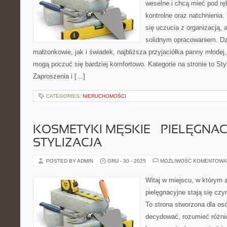
weselne i chcą mieć pod rę
kontrolne oraz natchnienia. 
się uczucia z organizacją, 
solidnym opracowaniem. Dz
małżonkowie, jak i świadek, najbliższa przyjaciółka panny młodej,
mogą poczuć się bardziej komfortowo. Kategorie na stronie to Sty
Zaproszenia i […]
CATEGORIES:
NIERUCHOMOŚCI
KOSMETYKI MĘSKIE – PIELĘGNACJ
STYLIZACJA
POSTED BY ADMIN
GRU - 30 - 2025
MOŻLIWOŚĆ KOMENTOWA
Witaj w miejscu, w którym 
pielęgnacyjne stają się czy
To strona stworzona dla os
decydować, rozumieć różni