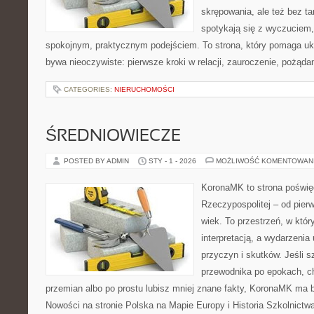
skrępowania, ale też bez ta
spotykają się z wyczuciem
spokojnym, praktycznym podejściem. To strona, który pomaga uk
bywa nieoczywiste: pierwsze kroki w relacji, zauroczenie, pożądan
CATEGORIES:
NIERUCHOMOŚCI
ŚREDNIOWIECZE
POSTED BY ADMIN
STY - 1 - 2026
MOŻLIWOŚĆ KOMENTOWAN
KoronaMK to strona poświę
Rzeczypospolitej – od pie
wiek. To przestrzeń, w któr
interpretacją, a wydarzenia 
przyczyn i skutków. Jeśli 
przewodnika po epokach, c
przemian albo po prostu lubisz mniej znane fakty, KoronaMK ma by
Nowości na stronie Polska na Mapie Europy i Historia Szkolnict