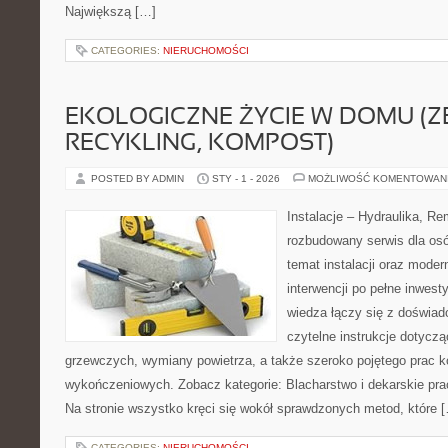
Największą […]
CATEGORIES:
NIERUCHOMOŚCI
EKOLOGICZNE ŻYCIE W DOMU (Z
RECYKLING, KOMPOST)
POSTED BY ADMIN
STY - 1 - 2026
MOŻLIWOŚĆ KOMENTOWAN
Instalacje – Hydraulika, R
rozbudowany serwis dla osó
temat instalacji oraz moder
interwencji po pełne inwest
wiedza łączy się z doświad
czytelne instrukcje dotyc
grzewczych, wymiany powietrza, a także szeroko pojętego prac k
wykończeniowych. Zobacz kategorie: Blacharstwo i dekarskie prac
Na stronie wszystko kręci się wokół sprawdzonych metod, które 
CATEGORIES:
NIERUCHOMOŚCI