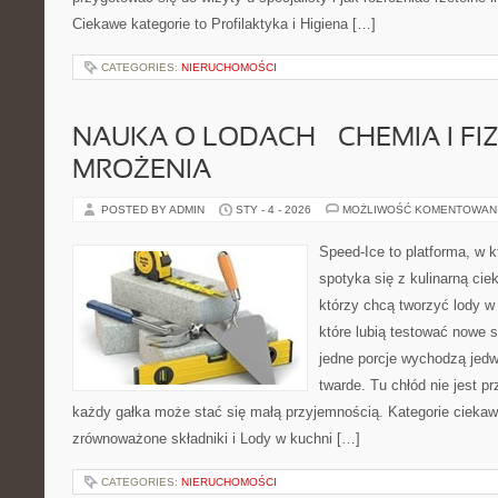
Ciekawe kategorie to Profilaktyka i Higiena […]
CATEGORIES:
NIERUCHOMOŚCI
NAUKA O LODACH – CHEMIA I FI
MROŻENIA
POSTED BY ADMIN
STY - 4 - 2026
MOŻLIWOŚĆ KOMENTOWAN
Speed-Ice to platforma, w k
spotyka się z kulinarną cie
którzy chcą tworzyć lody w 
które lubią testować nowe 
jedne porcje wychodzą jedw
twarde. Tu chłód nie jest p
każdy gałka może stać się małą przyjemnością. Kategorie ciekawe
zrównoważone składniki i Lody w kuchni […]
CATEGORIES:
NIERUCHOMOŚCI