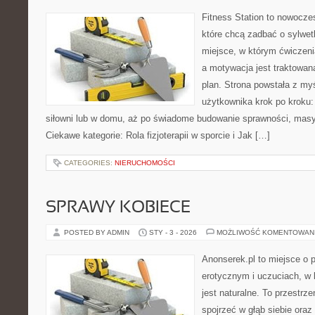
Fitness Station to nowocze
które chcą zadbać o sylwet
miejsce, w którym ćwiczeni
a motywacja jest traktowan
plan. Strona powstała z my
użytkownika krok po kroku:
siłowni lub w domu, aż po świadome budowanie sprawności, masy
Ciekawe kategorie: Rola fizjoterapii w sporcie i Jak […]
CATEGORIES:
NIERUCHOMOŚCI
SPRAWY KOBIECE
POSTED BY ADMIN
STY - 3 - 2026
MOŻLIWOŚĆ KOMENTOWAN
Anonserek.pl to miejsce o p
erotycznym i uczuciach, w 
jest naturalne. To przestrze
spojrzeć w głąb siebie ora