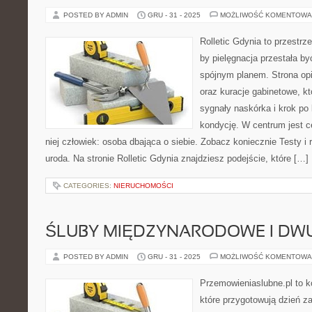
POSTED BY ADMIN
GRU - 31 - 2025
MOŻLIWOŚĆ KOMENTOWA
Rolletic Gdynia to przestrz
by pielęgnacja przestała by
spójnym planem. Strona opi
oraz kuracje gabinetowe, k
sygnały naskórka i krok po
kondycję. W centrum jest c
niej człowiek: osoba dbająca o siebie. Zobacz koniecznie Testy i r
uroda. Na stronie Rolletic Gdynia znajdziesz podejście, które […]
CATEGORIES:
NIERUCHOMOŚCI
ŚLUBY MIĘDZYNARODOWE I DW
POSTED BY ADMIN
GRU - 31 - 2025
MOŻLIWOŚĆ KOMENTOWA
Przemowieniaslubne.pl to k
które przygotowują dzień za