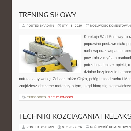
TRENING SIŁOWY
POSTED BY ADMIN
STY - 3 - 2026
MOŻLIWOŚĆ KOMENTOWAN
Korekcja Wad Postawy to rz
poprawiać postawę ciała po
ruchową oraz wsparcie spec
powstało z myślą o osobach,
potrzebują lepszej opieki, a
działać bezpiecznie i etap
naturalną sylwetkę. Zobacz także Ciąża, połóg i układ ruchu i Me
znajdziesz obszerne materiały o tym, skąd biorą się nieprawidłow
CATEGORIES:
NIERUCHOMOŚCI
TECHNIKI ROZCIĄGANIA I RELAKS
POSTED BY ADMIN
STY - 3 - 2026
MOŻLIWOŚĆ KOMENTOWAN