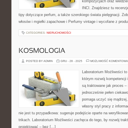
kompozycjach oraz wiedzieć
INCI. Znajdziesz tu recenzj
tipy dotyczące perfum, a także szerokiego świata pielęgnacji. Z
włosów i mgiełki zapachowe i Perfumy vintage i wycofane z produk
CATEGORIES:
NIERUCHOMOŚCI
KOSMOLOGIA
POSTED BY ADMIN
GRU - 28 - 2025
MOŻLIWOŚĆ KOMENTOWA
Laboratorium Możliwości to 
którym rozwój kompetencji 
są traktowane jak proces –
jednocześnie pełen ciekawo
pomaga uczyć się mądrzej,
własny styl pracy z informa
nie jest tu przypadkowa: sugeruje podejście oparte na weryfikowa
trikach. Laboratorium Możliwości zachęca do tego, by rozwój tra
projektować – bez […]