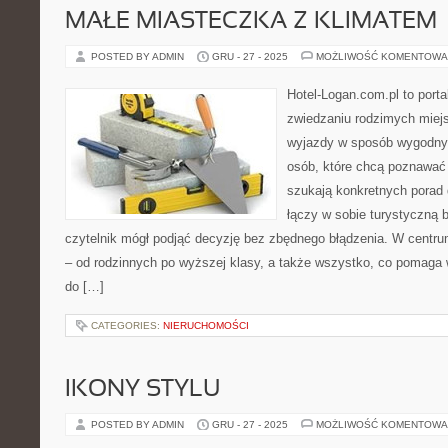
MAŁE MIASTECZKA Z KLIMATEM
POSTED BY ADMIN
GRU - 27 - 2025
MOŻLIWOŚĆ KOMENTOWA
Hotel-Logan.com.pl to port
zwiedzaniu rodzimych miej
wyjazdy w sposób wygodny.
osób, które chcą poznawać 
szukają konkretnych porad 
łączy w sobie turystyczną b
czytelnik mógł podjąć decyzję bez zbędnego błądzenia. W centrum
– od rodzinnych po wyższej klasy, a także wszystko, co pomag
do […]
CATEGORIES:
NIERUCHOMOŚCI
IKONY STYLU
POSTED BY ADMIN
GRU - 27 - 2025
MOŻLIWOŚĆ KOMENTOWA