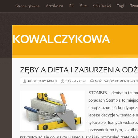
Archiwum
RL
Site
Tagi
Twa
Strona główna
Spis Treści
KOWALCZYKOWA
ZĘBY A DIETA I ZABURZENIA OD
POSTED BY ADMIN
STY - 4 - 2026
MOŻLIWOŚĆ KOMENTOWAN
STOMBIS – dentysta i stom
poradach Stombis to miejsc
chcą zrozumieć kondycję z
lepsze decyzje w temacie n
tylko zbiór luźnych wskaz
przewodnik po tym, jak dba
przygotować się do wizyty u specjalisty i jak rozróżniać rzetelne 