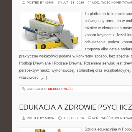
POSTED BY ADMIN
LUT - 13 - 2026
MOŻLIWOŚĆ KOMENTOWA
Ta platforma to kompleksow
poświęcony temu, co w prak
różnicę w elementach nośn
konstrukcyjnemu. Jeżeli in
odświeżenie, podest, konst
stropowa albo detale stolars
praktyczne wskazówki podane w konkretny sposób, bez zbędnej te
Podłogi Drewniane i Rodzaje Drewna. Rdzeniem serwisu jest drewn
perspektyw naraz: wykonawczej, stolarskiej oraz eksploatacyjnej
właściwości […]
CATEGORIES:
NIERUCHOMOŚCI
EDUKACJA A ZDROWIE PSYCHIC
POSTED BY ADMIN
LUT - 12 - 2026
MOŻLIWOŚĆ KOMENTOWA
Szkoła edukacyjna w Popow