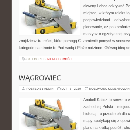
akweny i chcą odkrywać Po
miejsce, w którym relaks ł
podpowiedziami – od wyboru
planowanie, aż po komforto
marzysz o egzotycznej przy
znajdziesz tu treści, które pomogą Ci zamienić pomysł w sens
kategorie na stronie to Pod wodą i Plaże rodzinne. Główną ideą s
CATEGORIES:
NIERUCHOMOŚCI
WĄGROWIEC
POSTED BY ADMIN
LUT - 8 - 2026
MOŻLIWOŚĆ KOMENTOWAN
Anabell Kalisz to serwis o
zachodniej Polski – miejscu
historią. To przestrzeń dla
mapy spotykają się z opowi
planu na krótką podróż, chc