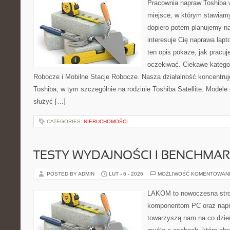
Pracownia napraw Toshiba w
miejsce, w którym stawiamy
dopiero potem planujemy na
interesuje Cię naprawa lap
ten opis pokaże, jak pracu
oczekiwać. Ciekawe kategor
Robocze i Mobilne Stacje Robocze. Nasza działalność koncentruj
Toshiba, w tym szczególnie na rodzinie Toshiba Satellite. Modele
służyć […]
CATEGORIES:
NIERUCHOMOŚCI
TESTY WYDAJNOŚCI I BENCHMAR
POSTED BY ADMIN
LUT - 6 - 2026
MOŻLIWOŚĆ KOMENTOWAN
LAKOM to nowoczesna str
komponentom PC oraz napr
towarzyszą nam na co dzie