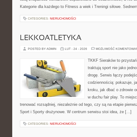
Kategorie dla każdego to Fitness a wiek i Treningi siłowe. Sednem
CATEGORIES:
NIERUCHOMOŚCI
LEKKOATLETYKA
POSTED BY ADMIN
LUT - 24 - 2026
MOŻLIWOŚĆ KOMENTOWA
TKKF Sieraków to przystań i
traktują sport nie jako jedn
drogę. Serwis łączy podejś
codziennością: pokazuje, j
kroku, jak dbać o zdrowie o
w duchu fair play. To miejs
trenować rozsądniej, niezależnie od tego, czy są na etapie pier
Sport i Sporty drużynowe. W centrum serwisu stoi idea, że […]
CATEGORIES:
NIERUCHOMOŚCI