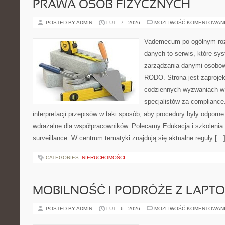
PRAWA OSÓB FIZYCZNYCH
POSTED BY ADMIN
LUT - 7 - 2026
MOŻLIWOŚĆ KOMENTOWAN
Vademecum po ogólnym roz
danych to serwis, które sy
zarządzania danymi osobow
RODO. Strona jest zaproje
codziennych wyzwaniach w 
specjalistów za compliance. 
interpretacji przepisów w taki sposób, aby procedury były odporn
wdrażalne dla współpracowników. Polecamy Edukacja i szkolenia i
surveillance. W centrum tematyki znajdują się aktualne reguły […
CATEGORIES:
NIERUCHOMOŚCI
MOBILNOŚĆ I PODRÓŻE Z LAPT
POSTED BY ADMIN
LUT - 6 - 2026
MOŻLIWOŚĆ KOMENTOWAN