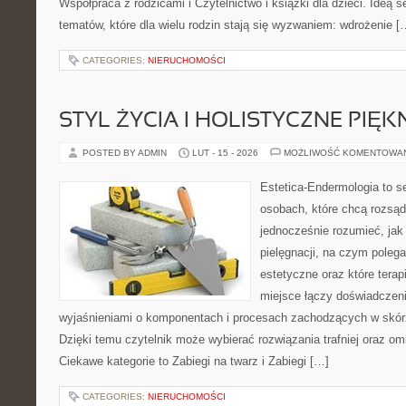
Współpraca z rodzicami i Czytelnictwo i książki dla dzieci. Ideą s
tematów, które dla wielu rodzin stają się wyzwaniem: wdrożenie [
CATEGORIES:
NIERUCHOMOŚCI
STYL ŻYCIA I HOLISTYCZNE PIĘ
POSTED BY ADMIN
LUT - 15 - 2026
MOŻLIWOŚĆ KOMENTOWA
Estetica-Endermologia to s
osobach, które chcą rozsąd
jednocześnie rozumieć, jak 
pielęgnacji, na czym poleg
estetyczne oraz które tera
miejsce łączy doświadczeni
wyjaśnieniami o komponentach i procesach zachodzących w skórz
Dzięki temu czytelnik może wybierać rozwiązania trafniej oraz om
Ciekawe kategorie to Zabiegi na twarz i Zabiegi […]
CATEGORIES:
NIERUCHOMOŚCI