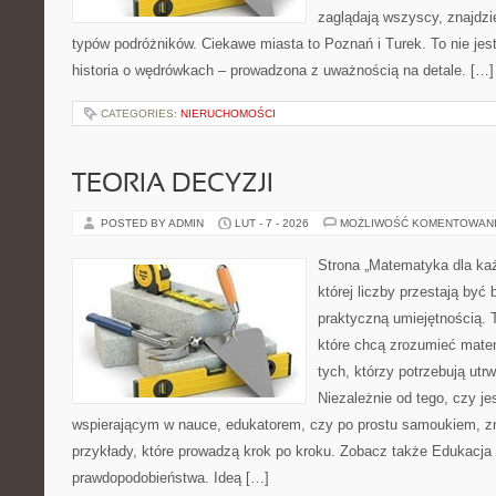
zaglądają wszyscy, znajdzie
typów podróżników. Ciekawe miasta to Poznań i Turek. To nie jest 
historia o wędrówkach – prowadzona z uważnością na detale. […]
CATEGORIES:
NIERUCHOMOŚCI
TEORIA DECYZJI
POSTED BY ADMIN
LUT - 7 - 2026
MOŻLIWOŚĆ KOMENTOWAN
Strona „Matematyka dla każ
której liczby przestają być b
praktyczną umiejętnością. T
które chcą zrozumieć mate
tych, którzy potrzebują utr
Niezależnie od tego, czy j
wspierającym w nauce, edukatorem, czy po prostu samoukiem, zn
przykłady, które prowadzą krok po kroku. Zobacz także Edukacja
prawdopodobieństwa. Ideą […]