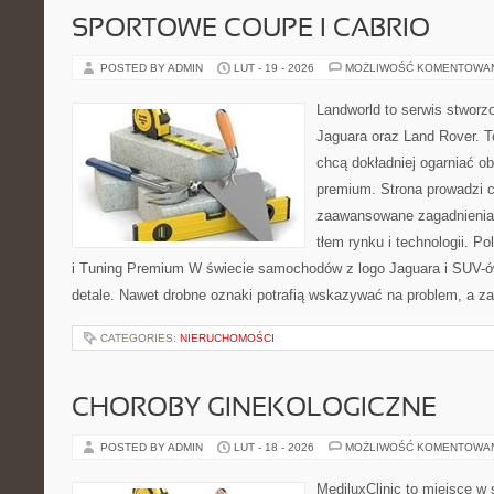
SPORTOWE COUPE I CABRIO
POSTED BY ADMIN
LUT - 19 - 2026
MOŻLIWOŚĆ KOMENTOWA
Landworld to serwis stworz
Jaguara oraz Land Rover. To
chcą dokładniej ogarniać 
premium. Strona prowadzi 
zaawansowane zagadnienia,
tłem rynku i technologii. 
i Tuning Premium W świecie samochodów z logo Jaguara i SUV-ów
detale. Nawet drobne oznaki potrafią wskazywać na problem, a z
CATEGORIES:
NIERUCHOMOŚCI
CHOROBY GINEKOLOGICZNE
POSTED BY ADMIN
LUT - 18 - 2026
MOŻLIWOŚĆ KOMENTOWA
MediluxClinic to miejsce w 