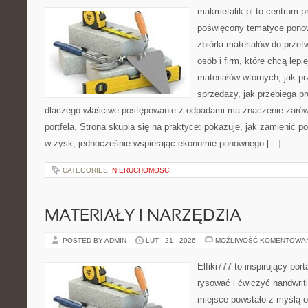
makmetalik.pl to centrum 
poświęcony tematyce pono
zbiórki materiałów do przet
osób i firm, które chcą lepi
materiałów wtórnych, jak p
sprzedaży, jak przebiega p
dlaczego właściwe postępowanie z odpadami ma znaczenie zarówno 
portfela. Strona skupia się na praktyce: pokazuje, jak zamienić 
w zysk, jednocześnie wspierając ekonomię ponownego […]
CATEGORIES:
NIERUCHOMOŚCI
MATERIAŁY I NARZĘDZIA
POSTED BY ADMIN
LUT - 21 - 2026
MOŻLIWOŚĆ KOMENTOWA
Elfiki777 to inspirujący por
rysować i ćwiczyć handwrit
miejsce powstało z myślą o