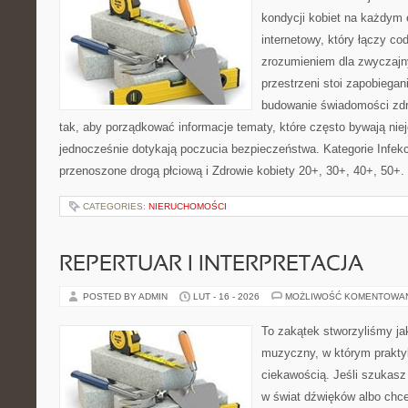
kondycji kobiet na każdym e
internetowy, który łączy c
zrozumieniem dla zwyczajn
przestrzeni stoi zapobiega
budowanie świadomości zdr
tak, aby porządkować informacje tematy, które często bywają nie
jednocześnie dotykają poczucia bezpieczeństwa. Kategorie Infekc
przenoszone drogą płciową i Zdrowie kobiety 20+, 30+, 40+, 50+.
CATEGORIES:
NIERUCHOMOŚCI
REPERTUAR I INTERPRETACJA
POSTED BY ADMIN
LUT - 16 - 2026
MOŻLIWOŚĆ KOMENTOWA
To zakątek stworzyliśmy ja
muzyczny, w którym prakty
ciekawością. Jeśli szukas
w świat dźwięków albo chc