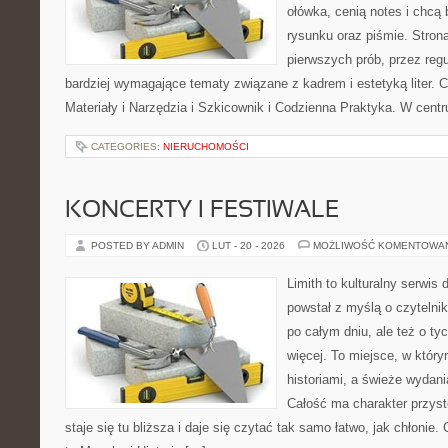
ołówka, cenią notes i chcą
rysunku oraz piśmie. Stron
pierwszych prób, przez regu
bardziej wymagające tematy związane z kadrem i estetyką liter. C
Materiały i Narzędzia i Szkicownik i Codzienna Praktyka. W cent
CATEGORIES:
NIERUCHOMOŚCI
KONCERTY I FESTIWALE
POSTED BY ADMIN
LUT - 20 - 2026
MOŻLIWOŚĆ KOMENTOWA
Limith to kulturalny serwis
powstał z myślą o czytelni
po całym dniu, ale też o ty
więcej. To miejsce, w który
historiami, a świeże wydani
Całość ma charakter przys
staje się tu bliższa i daje się czytać tak samo łatwo, jak chłonie.