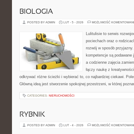
BIOLOGIA
POSTED BY ADMIN
LUT - 5 - 2026
MOŻLIWOŚĆ KOMENTOWAN
Lulitulisie to serwis rozwo
pociechach oraz o rodzica
rozwój w sposób przyjazny.
kompetencje są podawane j
a codzienne zajęcia zamieni
łączy naukę z kreatywnośc
odkrywać różne ścieżki i wybierać to, co najbardziej ciekawi. Po
Główną ideą jest stworzenie spokojnej przestrzeni, w której poz
CATEGORIES:
NIERUCHOMOŚCI
RYBNIK
POSTED BY ADMIN
LUT - 4 - 2026
MOŻLIWOŚĆ KOMENTOWAN