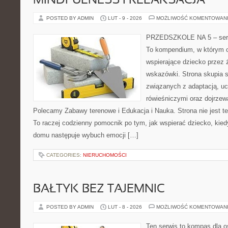
MINDFULNESS I RELAKSACJA
POSTED BY ADMIN
LUT - 9 - 2026
MOŻLIWOŚĆ KOMENTOWAN
PRZEDSZKOLE NA 5 – serw
To kompendium, w którym o
wspierające dziecko przez 
wskazówki. Strona skupia 
związanych z adaptacją, uc
rówieśniczymi oraz dojrze
Polecamy Zabawy terenowe i Edukacja i Nauka. Strona nie jest t
To raczej codzienny pomocnik po tym, jak wspierać dziecko, kied
domu następuje wybuch emocji […]
CATEGORIES:
NIERUCHOMOŚCI
BAŁTYK BEZ TAJEMNIC
POSTED BY ADMIN
LUT - 8 - 2026
MOŻLIWOŚĆ KOMENTOWAN
Ten serwis to kompas dla o