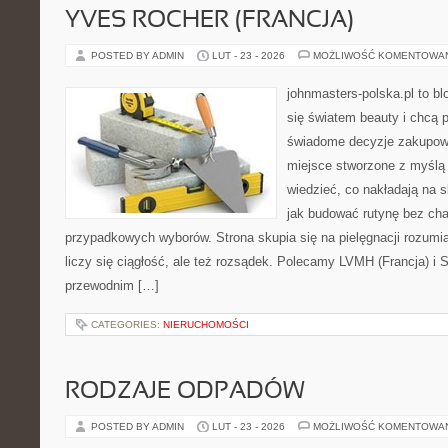
YVES ROCHER (FRANCJA)
POSTED BY ADMIN
LUT - 23 - 2026
MOŻLIWOŚĆ KOMENTOWA
johnmasters-polska.pl to blo
się światem beauty i chcą 
świadome decyzje zakupowe
miejsce stworzone z myślą o
wiedzieć, co nakładają na sk
jak budować rutynę bez ch
przypadkowych wyborów. Strona skupia się na pielęgnacji rozumia
liczy się ciągłość, ale też rozsądek. Polecamy LVMH (Francja) i
przewodnim […]
CATEGORIES:
NIERUCHOMOŚCI
RODZAJE ODPADÓW
POSTED BY ADMIN
LUT - 23 - 2026
MOŻLIWOŚĆ KOMENTOWA