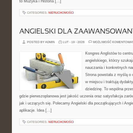
to Muzyka i Historia […]
CATEGORIES:
NIERUCHOMOŚCI
ANGIELSKI DLA ZAAWANSOWA
POSTED BY ADMIN
LUT - 19 - 2026
MOŻLIWOŚĆ KOMENTOWA
Kongres Anglistów to centr
angielskiego, którzy szuka
nauczania i konkretnych na
Strona powstała z myślą o 
w miejscu i traktują dydak
dziedzinę. To wspólna przes
gdzie pierwszoplanowa jest jakość uczenia oraz satysfakcja zar
jak i uczących się. Polecamy Angielski dla początkujących i Angiel
aplikacje. Idea […]
CATEGORIES:
NIERUCHOMOŚCI