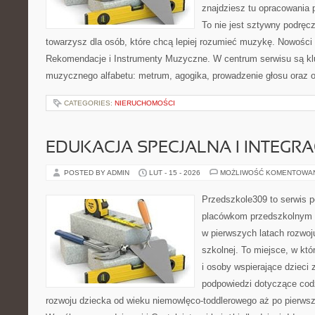
znajdziesz tu opracowania 
To nie jest sztywny podręcz
towarzysz dla osób, które chcą lepiej rozumieć muzykę. Nowości 
Rekomendacje i Instrumenty Muzyczne. W centrum serwisu są k
muzycznego alfabetu: metrum, agogika, prowadzenie głosu oraz o
CATEGORIES:
NIERUCHOMOŚCI
EDUKACJA SPECJALNA I INTEGR
POSTED BY ADMIN
LUT - 15 - 2026
MOŻLIWOŚĆ KOMENTOWA
Przedszkole309 to serwis 
placówkom przedszkolnym o
w pierwszych latach rozwoj
szkolnej. To miejsce, w kt
i osoby wspierające dzieci 
podpowiedzi dotyczące cod
rozwoju dziecka od wieku niemowlęco-toddlerowego aż po pierwsz