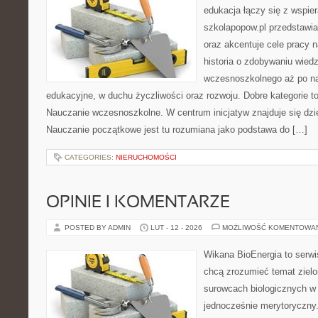
edukacja łączy się z wspie
szkolapopow.pl przedstawia
oraz akcentuje cele pracy na
historia o zdobywaniu wied
wczesnoszkolnego aż po n
edukacyjne, w duchu życzliwości oraz rozwoju. Dobre kategorie to
Nauczanie wczesnoszkolne. W centrum inicjatyw znajduje się dzie
Nauczanie początkowe jest tu rozumiana jako podstawa do […]
CATEGORIES:
NIERUCHOMOŚCI
OPINIE I KOMENTARZE
POSTED BY ADMIN
LUT - 12 - 2026
MOŻLIWOŚĆ KOMENTOWA
Wikana BioEnergia to serwi
chcą zrozumieć temat zielon
surowcach biologicznych w 
jednocześnie merytoryczny.