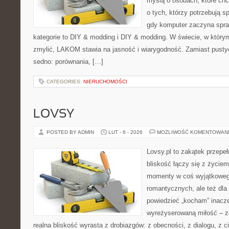
myślą o osobach, które ch
o tych, którzy potrzebują s
gdy komputer zaczyna spra
kategorie to DIY & modding i DIY & modding. W świecie, w którym
zmylić, LAKOM stawia na jasność i wiarygodność. Zamiast pusty
sedno: porównania, […]
CATEGORIES:
NIERUCHOMOŚCI
LOVSY
POSTED BY ADMIN
LUT - 6 - 2026
MOŻLIWOŚĆ KOMENTOWAN
Lovsy.pl to zakątek przepe
bliskość łączy się z życiem
momenty w coś wyjątkowego
romantycznych, ale też dla
powiedzieć „kocham” inaczej
wyreżyserowaną miłość – z
realna bliskość wyrasta z drobiazgów: z obecności, z dialogu, z ci