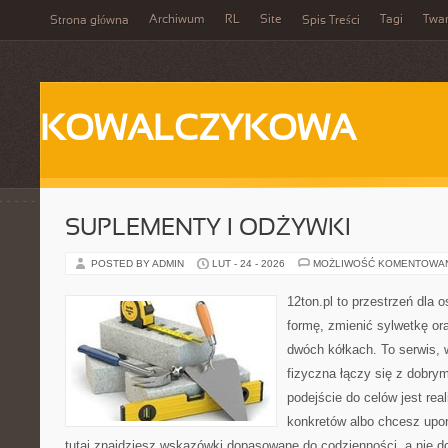
Archiwum
RL
Site
Tagi
Twa
Strona główna
Spis Treści
KOWALCZYKOWA
SUPLEMENTY I ODŻYWKI
POSTED BY ADMIN
LUT - 24 - 2026
MOŻLIWOŚĆ KOMENTOWA
12ton.pl to przestrzeń dla 
formę, zmienić sylwetkę or
dwóch kółkach. To serwis,
fizyczna łączy się z dobr
podejście do celów jest rea
konkretów albo chcesz upo
tutaj znajdziesz wskazówki dopasowane do codzienności, a nie do