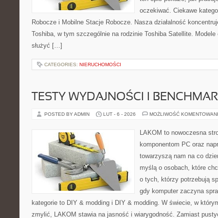
oczekiwać. Ciekawe kategor
Robocze i Mobilne Stacje Robocze. Nasza działalność koncentruj
Toshiba, w tym szczególnie na rodzinie Toshiba Satellite. Modele
służyć […]
CATEGORIES:
NIERUCHOMOŚCI
TESTY WYDAJNOŚCI I BENCHMAR
POSTED BY ADMIN
LUT - 6 - 2026
MOŻLIWOŚĆ KOMENTOWAN
LAKOM to nowoczesna str
komponentom PC oraz napr
towarzyszą nam na co dzie
myślą o osobach, które ch
o tych, którzy potrzebują s
gdy komputer zaczyna spra
kategorie to DIY & modding i DIY & modding. W świecie, w którym
zmylić, LAKOM stawia na jasność i wiarygodność. Zamiast pusty