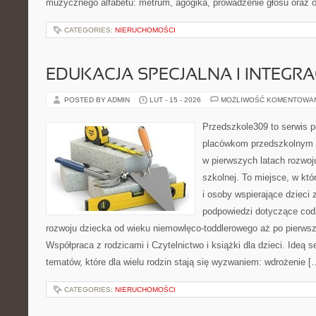
muzycznego alfabetu: metrum, agogika, prowadzenie głosu oraz o
CATEGORIES:
NIERUCHOMOŚCI
EDUKACJA SPECJALNA I INTEGR
POSTED BY ADMIN
LUT - 15 - 2026
MOŻLIWOŚĆ KOMENTOWA
Przedszkole309 to serwis 
placówkom przedszkolnym o
w pierwszych latach rozwoj
szkolnej. To miejsce, w kt
i osoby wspierające dzieci 
podpowiedzi dotyczące cod
rozwoju dziecka od wieku niemowlęco-toddlerowego aż po pierwsz
Współpraca z rodzicami i Czytelnictwo i książki dla dzieci. Ideą s
tematów, które dla wielu rodzin stają się wyzwaniem: wdrożenie [
CATEGORIES:
NIERUCHOMOŚCI