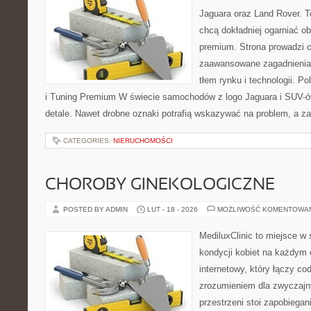
Jaguara oraz Land Rover. To
chcą dokładniej ogarniać 
premium. Strona prowadzi 
zaawansowane zagadnienia,
tłem rynku i technologii. 
i Tuning Premium W świecie samochodów z logo Jaguara i SUV-ów
detale. Nawet drobne oznaki potrafią wskazywać na problem, a z
CATEGORIES:
NIERUCHOMOŚCI
CHOROBY GINEKOLOGICZNE
POSTED BY ADMIN
LUT - 18 - 2026
MOŻLIWOŚĆ KOMENTOWA
MediluxClinic to miejsce w 
kondycji kobiet na każdym e
internetowy, który łączy c
zrozumieniem dla zwyczajn
przestrzeni stoi zapobiega