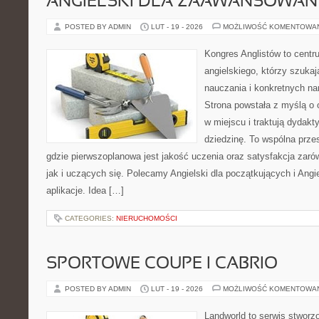
ANGIELSKI DLA ZAAWANSOWA
POSTED BY ADMIN
LUT - 19 - 2026
MOŻLIWOŚĆ KOMENTOWA
Kongres Anglistów to centr
angielskiego, którzy szuka
nauczania i konkretnych na
Strona powstała z myślą o 
w miejscu i traktują dydak
dziedzinę. To wspólna przes
gdzie pierwszoplanowa jest jakość uczenia oraz satysfakcja zar
jak i uczących się. Polecamy Angielski dla początkujących i Angiel
aplikacje. Idea […]
CATEGORIES:
NIERUCHOMOŚCI
SPORTOWE COUPE I CABRIO
POSTED BY ADMIN
LUT - 19 - 2026
MOŻLIWOŚĆ KOMENTOWA
Landworld to serwis stworz