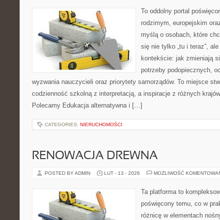
To oddolny portal poświęcon
rodzimym, europejskim ora
myślą o osobach, które chc
się nie tylko „tu i teraz”, 
kontekście: jak zmieniają s
potrzeby podopiecznych, oc
wyzwania nauczycieli oraz priorytety samorządów. To miejsce stw
codzienność szkolną z interpretacją, a inspiracje z różnych krajó
Polecamy Edukacja alternatywna i […]
CATEGORIES:
NIERUCHOMOŚCI
RENOWACJA DREWNA
POSTED BY ADMIN
LUT - 13 - 2026
MOŻLIWOŚĆ KOMENTOWA
Ta platforma to kompleksow
poświęcony temu, co w prak
różnicę w elementach nośn