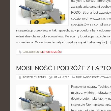
danych to serwis, które sy
zarządzania danymi osobow
RODO. Strona jest zaproje
codziennych wyzwaniach w 
specjalistów za compliance. 
interpretacji przepisów w taki sposób, aby procedury były odporn
wdrażalne dla współpracowników. Polecamy Edukacja i szkolenia i
surveillance. W centrum tematyki znajdują się aktualne reguły […
CATEGORIES:
NIERUCHOMOŚCI
MOBILNOŚĆ I PODRÓŻE Z LAPT
POSTED BY ADMIN
LUT - 6 - 2026
MOŻLIWOŚĆ KOMENTOWAN
Pracownia napraw Toshiba w
miejsce, w którym stawiamy
dopiero potem planujemy na
interesuje Cię naprawa lap
ten opis pokaże, jak pracu