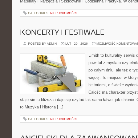
Materiały i Narzędzia i Szkicownik i Codzienna Praktyka. W cent
CATEGORIES:
NIERUCHOMOŚCI
KONCERTY I FESTIWALE
POSTED BY ADMIN
LUT - 20 - 2026
MOŻLIWOŚĆ KOMENTOWA
Limith to kulturalny serwis
powstał z myślą o czytelni
po całym dniu, ale też o ty
więcej. To miejsce, w który
historiami, a świeże wydani
Całość ma charakter przys
staje się tu bliższa i daje się czytać tak samo łatwo, jak chłonie.
to Muzyka i Historia […]
CATEGORIES:
NIERUCHOMOŚCI