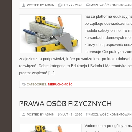
POSTED BY ADMIN
LUT - 7 - 2026
MOŻLIWOŚĆ KOMENTOWAN
nasza platforma edukacyjna
porządkuje doświadczenia o 
modelu szkoły online. To m
kursantach, domowych ment
którzy chcą usprawnić codzi
interesuje Cię praktyka zam
znajdziesz tu podpowiedzi, które prowadzą krok po kroku dobry
rozwiązań. Dobre kategorie to Edukacja i Szkoła i Matematyka bez
prosta: wspierać […]
CATEGORIES:
NIERUCHOMOŚCI
PRAWA OSÓB FIZYCZNYCH
POSTED BY ADMIN
LUT - 7 - 2026
MOŻLIWOŚĆ KOMENTOWAN
Vademecum po ogólnym roz