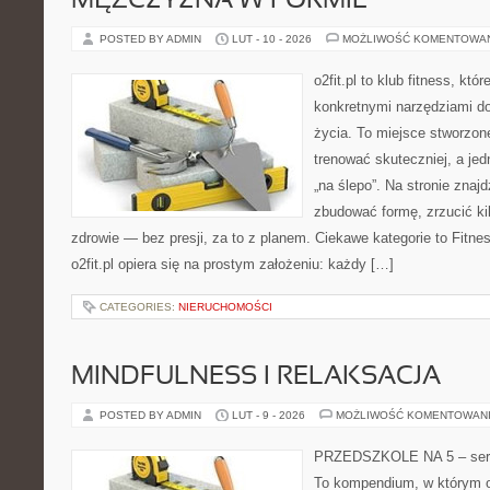
MĘŻCZYZNA W FORMIE
POSTED BY ADMIN
LUT - 10 - 2026
MOŻLIWOŚĆ KOMENTOWA
o2fit.pl to klub fitness, któ
konkretnymi narzędziami do
życia. To miejsce stworzon
trenować skuteczniej, a jed
„na ślepo”. Na stronie znaj
zbudować formę, zrzucić ki
zdrowie — bez presji, za to z planem. Ciekawe kategorie to Fitnes
o2fit.pl opiera się na prostym założeniu: każdy […]
CATEGORIES:
NIERUCHOMOŚCI
MINDFULNESS I RELAKSACJA
POSTED BY ADMIN
LUT - 9 - 2026
MOŻLIWOŚĆ KOMENTOWAN
PRZEDSZKOLE NA 5 – serw
To kompendium, w którym o