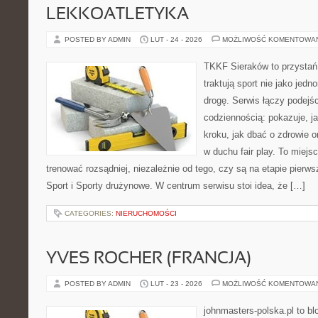
LEKKOATLETYKA
POSTED BY ADMIN
LUT - 24 - 2026
MOŻLIWOŚĆ KOMENTOWA
TKKF Sieraków to przystań i
traktują sport nie jako jedn
drogę. Serwis łączy podejś
codziennością: pokazuje, j
kroku, jak dbać o zdrowie o
w duchu fair play. To miejs
trenować rozsądniej, niezależnie od tego, czy są na etapie pier
Sport i Sporty drużynowe. W centrum serwisu stoi idea, że […]
CATEGORIES:
NIERUCHOMOŚCI
YVES ROCHER (FRANCJA)
POSTED BY ADMIN
LUT - 23 - 2026
MOŻLIWOŚĆ KOMENTOWA
johnmasters-polska.pl to blo