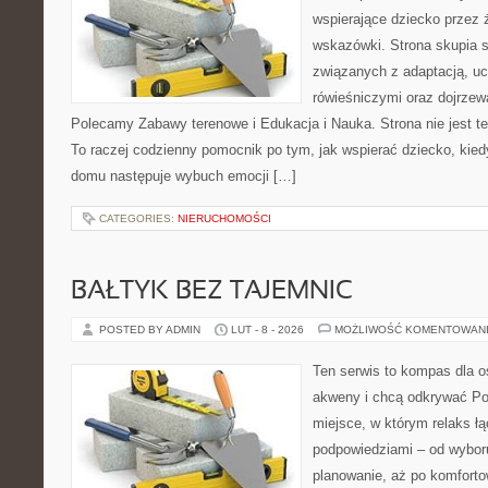
wspierające dziecko przez 
wskazówki. Strona skupia 
związanych z adaptacją, uc
rówieśniczymi oraz dojrze
Polecamy Zabawy terenowe i Edukacja i Nauka. Strona nie jest t
To raczej codzienny pomocnik po tym, jak wspierać dziecko, kied
domu następuje wybuch emocji […]
CATEGORIES:
NIERUCHOMOŚCI
BAŁTYK BEZ TAJEMNIC
POSTED BY ADMIN
LUT - 8 - 2026
MOŻLIWOŚĆ KOMENTOWAN
Ten serwis to kompas dla o
akweny i chcą odkrywać Po
miejsce, w którym relaks ł
podpowiedziami – od wyboru
planowanie, aż po komforto