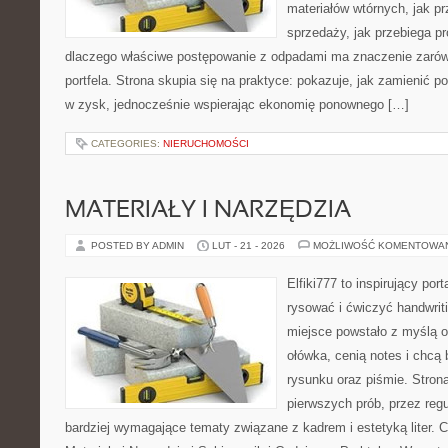
materiałów wtórnych, jak p
sprzedaży, jak przebiega p
dlaczego właściwe postępowanie z odpadami ma znaczenie zarówno 
portfela. Strona skupia się na praktyce: pokazuje, jak zamienić 
w zysk, jednocześnie wspierając ekonomię ponownego […]
CATEGORIES:
NIERUCHOMOŚCI
MATERIAŁY I NARZĘDZIA
POSTED BY ADMIN
LUT - 21 - 2026
MOŻLIWOŚĆ KOMENTOWA
Elfiki777 to inspirujący por
rysować i ćwiczyć handwrit
miejsce powstało z myślą o
ołówka, cenią notes i chcą
rysunku oraz piśmie. Stron
pierwszych prób, przez regu
bardziej wymagające tematy związane z kadrem i estetyką liter. C