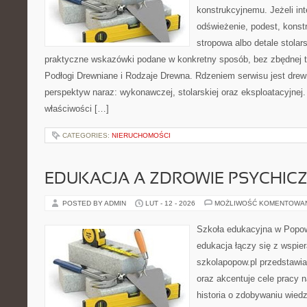
konstrukcyjnemu. Jeżeli in
odświeżenie, podest, konst
stropowa albo detale stolars
praktyczne wskazówki podane w konkretny sposób, bez zbędnej te
Podłogi Drewniane i Rodzaje Drewna. Rdzeniem serwisu jest drewn
perspektyw naraz: wykonawczej, stolarskiej oraz eksploatacyjnej
właściwości […]
CATEGORIES:
NIERUCHOMOŚCI
EDUKACJA A ZDROWIE PSYCHIC
POSTED BY ADMIN
LUT - 12 - 2026
MOŻLIWOŚĆ KOMENTOWA
Szkoła edukacyjna w Popow
edukacja łączy się z wspie
szkolapopow.pl przedstawia
oraz akcentuje cele pracy na
historia o zdobywaniu wied