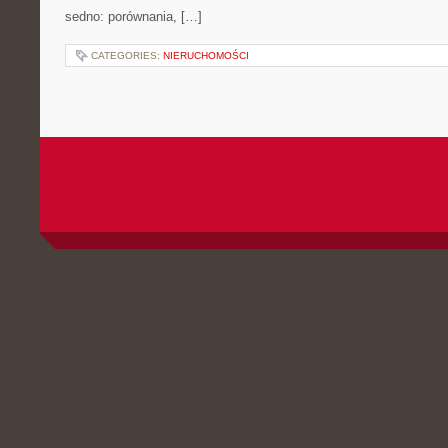
sedno: porównania, […]
CATEGORIES:
NIERUCHOMOŚCI