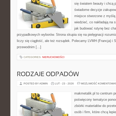
się światem beauty i chcą 
świadome decyzje zakupowe
miejsce stworzone z myślą o
wiedzieć, co nakładają na sk
jak budować rutynę bez ch
przypadkowych wyborów. Strona skupia się na pielęgnacji rozumia
liczy się ciągłość, ale też rozsądek. Polecamy LVMH (Francja) i
przewodnim […]
CATEGORIES:
NIERUCHOMOŚCI
RODZAJE ODPADÓW
POSTED BY ADMIN
LUT - 23 - 2026
MOŻLIWOŚĆ KOMENTOWA
makmetalik.pl to centrum 
poświęcony tematyce pono
zbiórki materiałów do przet
osób i firm, które chcą lepi