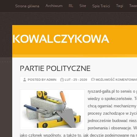
Archiwum
RL
Site
Tagi
Twa
Strona główna
Spis Treści
KOWALCZYKOWA
PARTIE POLITYCZNE
POSTED BY ADMIN
LUT - 25 - 2026
MOŻLIWOŚĆ KOMENTOWA
ryszard-galla.pl to serwis o 
wiedzy o społeczeństwie. To
chcą ogarniać mechanizmy p
procesy zachodzące w życi
jednocześnie budować nieza
porównania i obserwacje. W
jako członek wspólnoty, a także to, jak decyzje podejmowane na