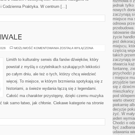
rozmowa o zm
jednak tylko
k i Codzienna Praktyka. W centrum […]
nowych doni
zaczynają si
miejsce ma s
odnowa przes
przebudowa p
ratowanie da
TIWALE
życie handl
jest dekorac
miejscu, któ
KONCERTY
2026
MOŻLIWOŚĆ KOMENTOWANIA
ZOSTAŁA WYŁĄCZONA
częścią wsp
I
FESTIWALE
takich przem
Limith to kulturalny serwis dla fanów dźwięków, który
zaczynają on
otwarcia ka
powstał z myślą o czytelnikach szukających lekkości
fontannę, zi
przychodzi p
po całym dniu, ale też o tych, którzy chcą wiedzieć
i miejsce mu
więcej. To miejsce, w którym brzmienia spotykają się z
przyjdzie ta
się z dziećm
historiami, a świeże wydania łączą się z legendami.
mieszkańcy w
Całość ma charakter przystępny, dzięki czemu muzyka
pod sklepem.
warto otwor
tać tak samo łatwo, jak chłonie. Ciekawe kategorie na stronie
piekarnię al
decyzje pok
żyć. W mały
jeden wymiar
Chodzi o odz
być zadbana
udawania wie