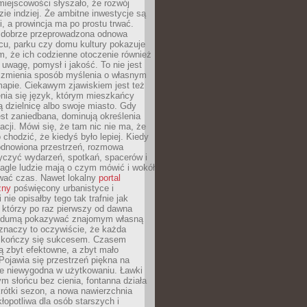
iejscowości słyszało, że rozwój
dzie indziej. Że ambitne inwestycje są
ii, a prowincja ma po prostu trwać.
dobrze przeprowadzona odnowa
cu, parku czy domu kultury pokazuje
, że ich codzienne otoczenie również
 uwagę, pomysł i jakość. To nie jest
o zmienia sposób myślenia o własnym
mapie. Ciekawym zjawiskiem jest też
enia się język, którym mieszkańcy
ą dzielnicę albo swoje miasto. Gdy
est zaniedbana, dominują określenia
acji. Mówi się, że tam nic nie ma, że
 chodzić, że kiedyś było lepiej. Kiedy
 odnowiona przestrzeń, rozmowa
yczyć wydarzeń, spotkań, spacerów i
agle ludzie mają o czym mówić i wokół
wać czas. Nawet lokalny
portal
zny
poświęcony urbanistyce i
nie opisałby tego tak trafnie jak
 którzy po raz pierwszy od dawna
z dumą pokazywać znajomym własną
 znaczy to oczywiście, że każda
ja kończy się sukcesem. Czasem
ą zbyt efektowne, a zbyt mało
Pojawia się przestrzeń piękna na
le niewygodna w użytkowaniu. Ławki
ym słońcu bez cienia, fontanna działa
krótki sezon, a nowa nawierzchnia
kłopotliwa dla osób starszych i