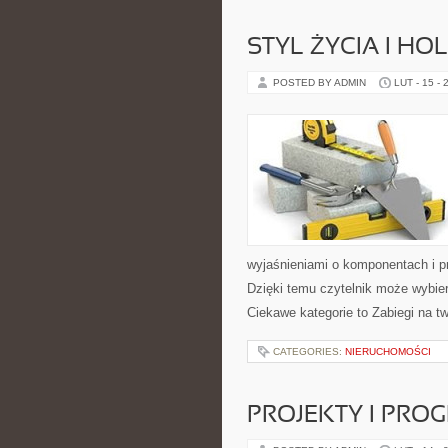
STYL ŻYCIA I HO
POSTED BY ADMIN
LUT - 15 - 
wyjaśnieniami o komponentach i p
Dzięki temu czytelnik może wybier
Ciekawe kategorie to Zabiegi na tw
CATEGORIES:
NIERUCHOMOŚCI
PROJEKTY I PRO