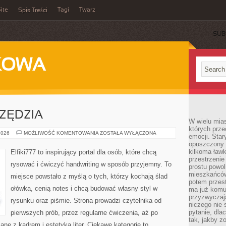
ite
Tagi
Twarz
Spis Treści
SUB
KOWA
RZĘDZIA
W wielu mia
których prze
MATERIAŁY
2026
MOŻLIWOŚĆ KOMENTOWANIA
ZOSTAŁA WYŁĄCZONA
emocji. Star
I
opuszczony 
NARZĘDZIA
kilkoma ławk
Elfiki777 to inspirujący portal dla osób, które chcą
przestrzenie
rysować i ćwiczyć handwriting w sposób przyjemny. To
prostu powol
mieszkańców
miejsce powstało z myślą o tych, którzy kochają ślad
potem przest
ołówka, cenią notes i chcą budować własny styl w
ma już komu
przyzwyczaja
rysunku oraz piśmie. Strona prowadzi czytelnika od
niczego nie 
pytanie, dla
pierwszych prób, przez regularne ćwiczenia, aż po
tak, jakby z
ne z kadrem i estetyką liter. Ciekawe kategorie to