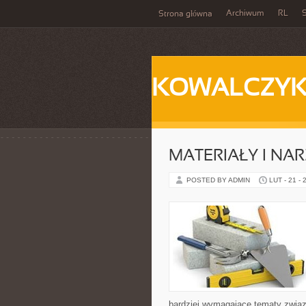
Archiwum
RL
S
Strona główna
KOWALCZY
MATERIAŁY I NA
POSTED BY ADMIN
LUT - 21 - 
bardziej wymagające tematy związa