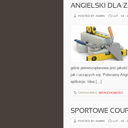
ANGIELSKI DLA
POSTED BY ADMIN
LUT - 19 - 
gdzie pierwszoplanowa jest jakoś
jak i uczących się. Polecamy Angie
aplikacje. Idea […]
CATEGORIES:
NIERUCHOMOŚCI
SPORTOWE COUPE
POSTED BY ADMIN
LUT - 19 - 