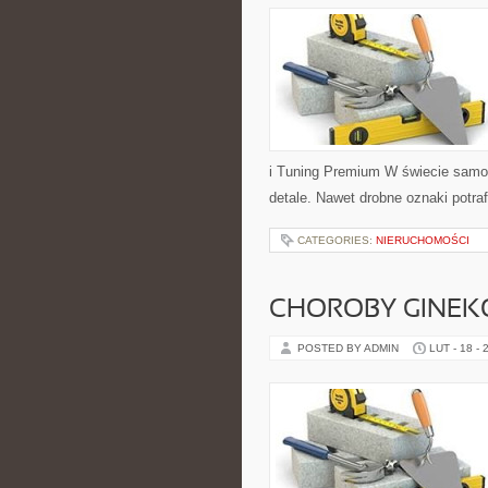
i Tuning Premium W świecie samoc
detale. Nawet drobne oznaki potr
CATEGORIES:
NIERUCHOMOŚCI
CHOROBY GINEK
POSTED BY ADMIN
LUT - 18 - 