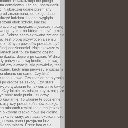
ianie. Rewitalizacja nie polega
 na odmalowaniu ścian i postawieniu
c. Najbardziej udane przemiany
ę od zrozumienia, do czego dane
łużyć ludziom. Inaczej wygląda
trzeni obok szkoły, inaczej
lacu przy urzędzie, a jeszcze inaczej
wnego rynku, na którym kiedyś tętniło
owe. Dobrze zaprojektowana zmiana nie
ją. Jest próbą przywrócenia sensu
re z różnych powodów przestało być
ólnej codzienności. Najciekawsze w
ianach jest to, że bardzo często
e działać dopiero po czasie. W dniu
żdy patrzy na nową kostkę brukową,
eleń czy elewację. Ale prawdziwy test
óźniej, kiedy mija pierwszy entuzjazm
si obronić się samo. Czy ktoś
m rano z kawą. Czy rodzice zatrzymają
i po drodze ze szkoły. Czy starsi
ybiorą właśnie ten skwer, a nie ławkę
 Czy lokalni przedsiębiorcy uznają, że
zyć obok mały punkt usługowy,
bo kawiarnię. To właśnie te codzienne
azują, czy przestrzeń znów zaczęła
ch miastach rewitalizacja ma jeszcze
, o którym rzadko mówi się głośno.
yskanie wiary, że nasza okolica może
, nowoczesna i przyjazna bez
lkiego miasta. Przez lata wiele