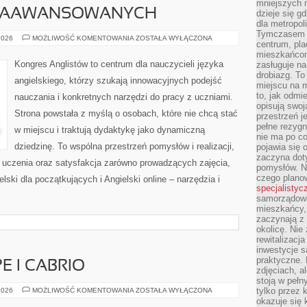
mniejszych m
 ZAAWANSOWANYCH
dzieje się g
dla metropol
Tymczasem 
ANGIELSKI
2026
MOŻLIWOŚĆ KOMENTOWANIA
ZOSTAŁA WYŁĄCZONA
centrum, pla
DLA
ZAAWANSOWANYCH
mieszkańcom
Kongres Anglistów to centrum dla nauczycieli języka
zasługuje na
drobiazg. T
angielskiego, którzy szukają innowacyjnych podejść
miejscu na 
to, jak odmi
nauczania i konkretnych narzędzi do pracy z uczniami.
opisują swoj
Strona powstała z myślą o osobach, które nie chcą stać
przestrzeń j
pełne rezygn
w miejscu i traktują dydaktykę jako dynamiczną
nie ma po co
dziedzinę. To wspólna przestrzeń pomysłów i realizacji,
pojawia się
zaczyna dot
ć uczenia oraz satysfakcja zarówno prowadzących zajęcia,
pomysłów. N
czego plano
lski dla początkujących i Angielski online – narzędzia i
specjalistyc
samorządowi 
mieszkańcy,
zaczynają 
okolicę. Nie
rewitalizac
inwestycje s
praktyczne. 
 I CABRIO
zdjęciach, a
stoją w pełn
SPORTOWE
tylko przez 
2026
MOŻLIWOŚĆ KOMENTOWANIA
ZOSTAŁA WYŁĄCZONA
COUPE
okazuje się 
I