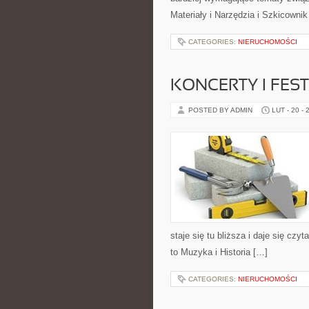
Materiały i Narzędzia i Szkicowni
CATEGORIES:
NIERUCHOMOŚCI
KONCERTY I FES
POSTED BY ADMIN
LUT - 20 - 
staje się tu bliższa i daje się czy
to Muzyka i Historia […]
CATEGORIES:
NIERUCHOMOŚCI