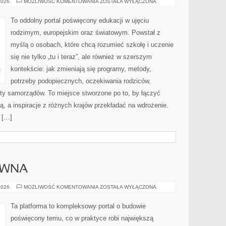
PROJEKTY
2026
MOŻLIWOŚĆ KOMENTOWANIA
ZOSTAŁA WYŁĄCZONA
I
PROGRAMY
EDUKACYJNE
To oddolny portal poświęcony edukacji w ujęciu
rodzimym, europejskim oraz światowym. Powstał z
myślą o osobach, które chcą rozumieć szkołę i uczenie
się nie tylko „tu i teraz”, ale również w szerszym
kontekście: jak zmieniają się programy, metody,
potrzeby podopiecznych, oczekiwania rodziców,
ety samorządów. To miejsce stworzone po to, by łączyć
ą, a inspiracje z różnych krajów przekładać na wdrożenie.
 […]
EWNA
RENOWACJA
2026
MOŻLIWOŚĆ KOMENTOWANIA
ZOSTAŁA WYŁĄCZONA
DREWNA
Ta platforma to kompleksowy portal o budowie
poświęcony temu, co w praktyce robi największą