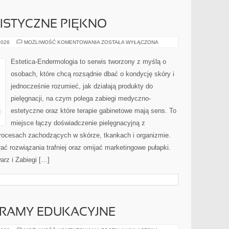
LISTYCZNE PIĘKNO
STYL
2026
MOŻLIWOŚĆ KOMENTOWANIA
ZOSTAŁA WYŁĄCZONA
ŻYCIA
I
HOLISTYCZNE
Estetica-Endermologia to serwis tworzony z myślą o
PIĘKNO
osobach, które chcą rozsądnie dbać o kondycję skóry i
jednocześnie rozumieć, jak działają produkty do
pielęgnacji, na czym polega zabiegi medyczno-
estetyczne oraz które terapie gabinetowe mają sens. To
miejsce łączy doświadczenie pielęgnacyjną z
rocesach zachodzących w skórze, tkankach i organizmie.
ać rozwiązania trafniej oraz omijać marketingowe pułapki.
arz i Zabiegi […]
GRAMY EDUKACYJNE