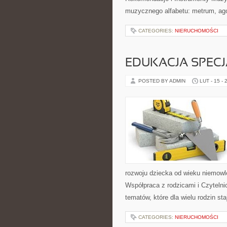
muzycznego alfabetu: metrum, ago
CATEGORIES:
NIERUCHOMOŚCI
EDUKACJA SPECJ
POSTED BY ADMIN
LUT - 15 - 
rozwoju dziecka od wieku niemowl
Współpraca z rodzicami i Czytelnic
tematów, które dla wielu rodzin s
CATEGORIES:
NIERUCHOMOŚCI