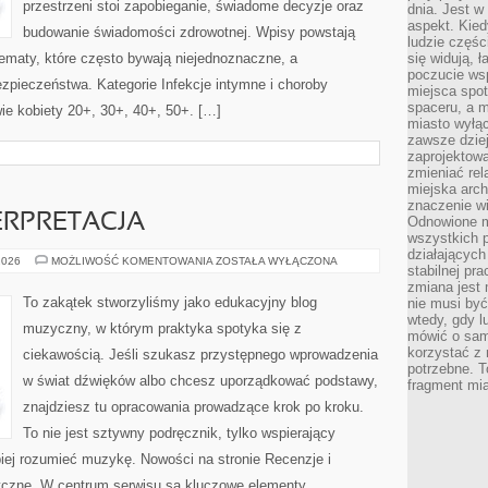
przestrzeni stoi zapobieganie, świadome decyzje oraz
dnia. Jest w
aspekt. Kied
budowanie świadomości zdrowotnej. Wpisy powstają
ludzie częś
ematy, które często bywają niejednoznaczne, a
się widują, 
poczucie wsp
zpieczeństwa. Kategorie Infekcje intymne i choroby
miejsca spo
spaceru, a m
ie kobiety 20+, 30+, 40+, 50+. […]
miasto wyłąc
zawsze dziej
zaprojektowa
zmieniać rel
miejska arch
znaczenie w
ERPRETACJA
Odnowione mi
wszystkich 
działających 
REPERTUAR
2026
MOŻLIWOŚĆ KOMENTOWANIA
ZOSTAŁA WYŁĄCZONA
stabilnej pr
I
INTERPRETACJA
zmiana jest 
To zakątek stworzyliśmy jako edukacyjny blog
nie musi być
wtedy, gdy l
muzyczny, w którym praktyka spotyka się z
mówić o same
korzystać z 
ciekawością. Jeśli szukasz przystępnego wprowadzenia
potrzebne. T
w świat dźwięków albo chcesz uporządkować podstawy,
fragment mia
znajdziesz tu opracowania prowadzące krok po kroku.
To nie jest sztywny podręcznik, tylko wspierający
piej rozumieć muzykę. Nowości na stronie Recenzje i
czne. W centrum serwisu są kluczowe elementy