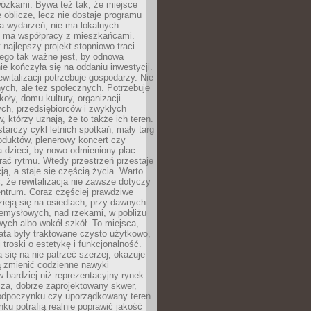
wózkami. Bywa też tak, że miejsce
 oblicze, lecz nie dostaje programu
a wydarzeń, nie ma lokalnych
ie ma współpracy z mieszkańcami.
najlepszy projekt stopniowo traci
tego tak ważne jest, by odnowa
nie kończyła się na oddaniu inwestycji.
ewitalizacji potrzebuje gospodarzy. Nie
nych, ale też społecznych. Potrzebuje
zkoły, domu kultury, organizacji
ch, przedsiębiorców i zwykłych
 którzy uznają, że to także ich teren.
arczy cykl letnich spotkań, mały targ
oduktów, plenerowy koncert czy
a dzieci, by nowo odmieniony plac
rać rytmu. Wtedy przestrzeń przestaje
ją, a staje się częścią życia. Warto
, że rewitalizacja nie zawsze dotyczy
entrum. Coraz częściej prawdziwe
ieją się na osiedlach, przy dawnych
zemysłowych, nad rzekami, w pobliżu
owych albo wokół szkół. To miejsca,
lata były traktowane czysto użytkowo,
 troski o estetykę i funkcjonalność.
się na nie patrzeć szerzej, okazuje
ą zmienić codzienne nawyki
bardziej niż reprezentacyjny rynek.
za, dobrze zaprojektowany skwer,
 odpoczynku czy uporządkowany teren
nku potrafią realnie poprawić jakość