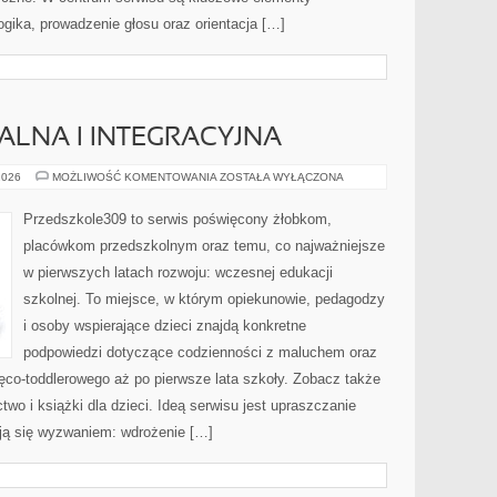
gika, prowadzenie głosu oraz orientacja […]
ALNA I INTEGRACYJNA
EDUKACJA
2026
MOŻLIWOŚĆ KOMENTOWANIA
ZOSTAŁA WYŁĄCZONA
SPECJALNA
I
INTEGRACYJNA
Przedszkole309 to serwis poświęcony żłobkom,
placówkom przedszkolnym oraz temu, co najważniejsze
w pierwszych latach rozwoju: wczesnej edukacji
szkolnej. To miejsce, w którym opiekunowie, pedagodzy
i osoby wspierające dzieci znajdą konkretne
podpowiedzi dotyczące codzienności z maluchem oraz
ęco-toddlerowego aż po pierwsze lata szkoły. Zobacz także
two i książki dla dzieci. Ideą serwisu jest upraszczanie
tają się wyzwaniem: wdrożenie […]