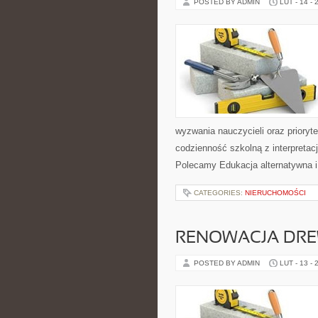
POSTED BY ADMIN
LUT - 14 - 
wyzwania nauczycieli oraz prioryt
codzienność szkolną z interpretacj
Polecamy Edukacja alternatywna i
CATEGORIES:
NIERUCHOMOŚCI
RENOWACJA DR
POSTED BY ADMIN
LUT - 13 - 