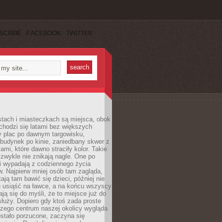
SCRIBE
FACEBOOK
TWITTER
stach i miasteczkach są miejsca, obok
chodzi się latami bez większych
y plac po dawnym targowisku,
budynek po kinie, zaniedbany skwer z
ami, które dawno straciły kolor. Takie
 zwykle nie znikają nagle. One po
i wypadają z codziennego życia
. Najpierw mniej osób tam zagląda,
ają tam bawić się dzieci, później nie
 usiąść na ławce, a na końcu wszyscy
ją się do myśli, że to miejsce już do
służy. Dopiero gdy ktoś zada proste
czego centrum naszej okolicy wygląda
ostało porzucone, zaczyna się