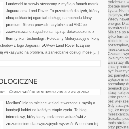
rodziców z 
CABRIO
Landworld to serwis stworzony z myślą o fanach marek
dostaje nowe
życia. Nie m
Jaguara oraz Land Rover. To przestrzeń dla tych, którzy
inicjatyw, n
chcą dokładniej ogarniać obsługę samochodu klasy
Wtedy nawet 
energię. Dla
premium. Strona prowadzi czytelnika od ABC po
przestrzeni 
zaawansowane zagadnienia, łącząc doświadczenie z
Miejsce po r
tylko formal
tłem rynku i technologii. Polecamy Motoryzacyjne Ikony
biblioteki, s
pozarządowy
hodów z logo Jaguara i SUV-ów Land Rover liczą się
mieszkańców,
afią wskazywać na problem, a zaniedbanie obsługi może […]
Czasami wyst
lokalnych pr
warsztaty dl
zaczął nabie
być inwestyc
też pamiętać
wyłącznie c
OLOGICZNE
przemiany dz
terenach pr
CHOROBY
2026
MOŻLIWOŚĆ KOMENTOWANIA
ZOSTAŁA WYŁĄCZONA
stacji kolej
GINEKOLOGICZNE
które przez 
bez większej
MediluxClinic to miejsce w sieci stworzone z myślą o
Gdy zaczyna 
kondycji kobiet na każdym etapie życia. To blog
się, że mog
mieszkańców 
internetowy, który łączy codzienne wskazówki z
Ścieżka pies
mała strefa
zrozumieniem dla zwyczajnych wyzwań. W centrum tej
przy przysta