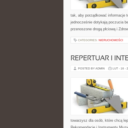
tak, aby porządkować informacje t
jednocześnie dotykają poczucia be
przenoszone drogą płciową i Zdrow
CATEGORIES:
NIERUCHOMOŚCI
REPERTUAR I INT
POSTED BY ADMIN
LUT - 16 - 
towarzysz dla osób, które chcą le
Rekomendacje i Instrumenty Muzy