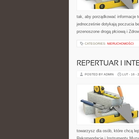
tak, aby porządkować informacje t
jednocześnie dotykają poczucia be
przenoszone drogą płciową i Zdrow
CATEGORIES:
NIERUCHOMOŚCI
REPERTUAR I INT
POSTED BY ADMIN
LUT - 16 - 
towarzysz dla osób, które chcą le
Rekomendacje i Instrumenty Muzy