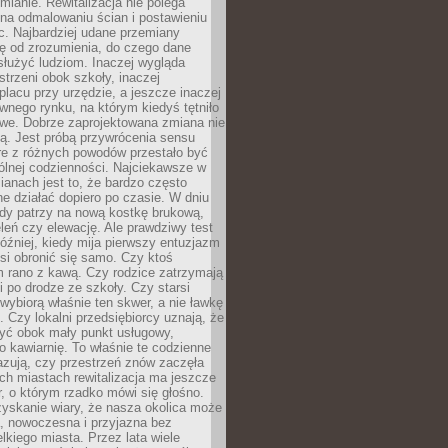
ianie. Rewitalizacja nie polega
 na odmalowaniu ścian i postawieniu
c. Najbardziej udane przemiany
ę od zrozumienia, do czego dane
łużyć ludziom. Inaczej wygląda
trzeni obok szkoły, inaczej
lacu przy urzędzie, a jeszcze inaczej
wnego rynku, na którym kiedyś tętniło
owe. Dobrze zaprojektowana zmiana nie
ją. Jest próbą przywrócenia sensu
re z różnych powodów przestało być
ólnej codzienności. Najciekawsze w
ianach jest to, że bardzo często
e działać dopiero po czasie. W dniu
żdy patrzy na nową kostkę brukową,
eleń czy elewację. Ale prawdziwy test
óźniej, kiedy mija pierwszy entuzjazm
si obronić się samo. Czy ktoś
m rano z kawą. Czy rodzice zatrzymają
i po drodze ze szkoły. Czy starsi
ybiorą właśnie ten skwer, a nie ławkę
 Czy lokalni przedsiębiorcy uznają, że
zyć obok mały punkt usługowy,
bo kawiarnię. To właśnie te codzienne
azują, czy przestrzeń znów zaczęła
ch miastach rewitalizacja ma jeszcze
, o którym rzadko mówi się głośno.
yskanie wiary, że nasza okolica może
, nowoczesna i przyjazna bez
lkiego miasta. Przez lata wiele