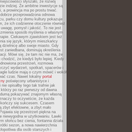
iejscowości słyszało, że rozwój
dzie indziej. Że ambitne inwestycje są
ii, a prowincja ma po prostu trwać.
dobrze przeprowadzona odnowa
cu, parku czy domu kultury pokazuje
, że ich codzienne otoczenie również
 uwagę, pomysł i jakość. To nie jest
o zmienia sposób myślenia o własnym
mapie. Ciekawym zjawiskiem jest też
enia się język, którym mieszkańcy
ą dzielnicę albo swoje miasto. Gdy
est zaniedbana, dominują określenia
acji. Mówi się, że tam nic nie ma, że
 chodzić, że kiedyś było lepiej. Kiedy
 odnowiona przestrzeń, rozmowa
yczyć wydarzeń, spotkań, spacerów i
agle ludzie mają o czym mówić i wokół
wać czas. Nawet lokalny
portal
zny
poświęcony urbanistyce i
nie opisałby tego tak trafnie jak
 którzy po raz pierwszy od dawna
z dumą pokazywać znajomym własną
 znaczy to oczywiście, że każda
ja kończy się sukcesem. Czasem
ą zbyt efektowne, a zbyt mało
Pojawia się przestrzeń piękna na
le niewygodna w użytkowaniu. Ławki
ym słońcu bez cienia, fontanna działa
krótki sezon, a nowa nawierzchnia
kłopotliwa dla osób starszych i