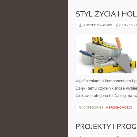
STYL ŻYCIA I HO
POSTED BY ADMIN
LUT - 15 - 
wyjaśnieniami o komponentach i p
Dzięki temu czytelnik może wybier
Ciekawe kategorie to Zabiegi na tw
CATEGORIES:
NIERUCHOMOŚCI
PROJEKTY I PRO