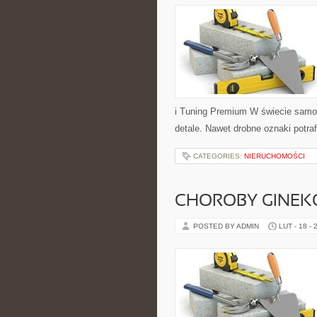
i Tuning Premium W świecie samoc
detale. Nawet drobne oznaki potr
CATEGORIES:
NIERUCHOMOŚCI
CHOROBY GINEK
POSTED BY ADMIN
LUT - 18 - 