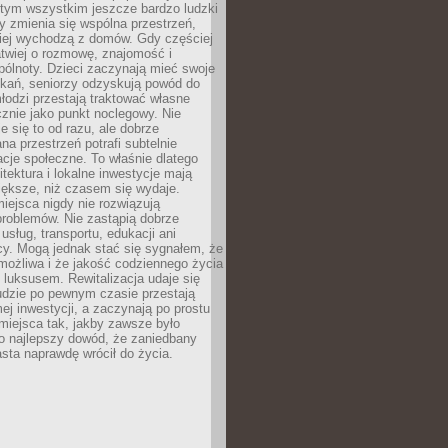
 tym wszystkim jeszcze bardzo ludzki
y zmienia się wspólna przestrzeń,
ciej wychodzą z domów. Gdy częściej
łatwiej o rozmowę, znajomość i
ólnoty. Dzieci zaczynają mieć swoje
tkań, seniorzy odzyskują powód do
łodzi przestają traktować własne
znie jako punkt noclegowy. Nie
e się to od razu, ale dobrze
na przestrzeń potrafi subtelnie
acje społeczne. To właśnie dlatego
itektura i lokalne inwestycje mają
iększe, niż czasem się wydaje.
ejsca nigdy nie rozwiązują
problemów. Nie zastąpią dobrze
usług, transportu, edukacji ani
acy. Mogą jednak stać się sygnałem, że
możliwa i że jakość codziennego życia
 luksusem. Rewitalizacja udaje się
udzie po pewnym czasie przestają
j inwestycji, a zaczynają po prostu
miejsca tak, jakby zawsze było
o najlepszy dowód, że zaniedbany
sta naprawdę wrócił do życia.