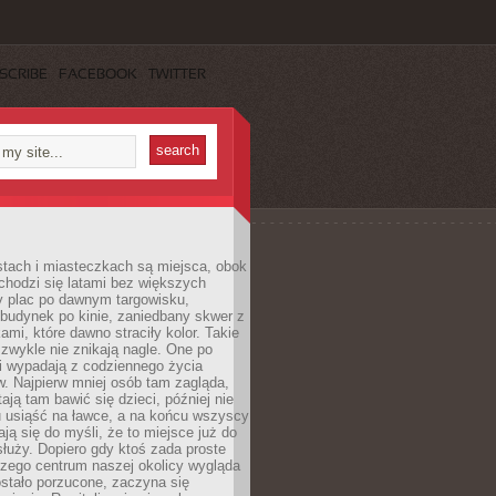
SCRIBE
FACEBOOK
TWITTER
stach i miasteczkach są miejsca, obok
chodzi się latami bez większych
y plac po dawnym targowisku,
budynek po kinie, zaniedbany skwer z
ami, które dawno straciły kolor. Takie
 zwykle nie znikają nagle. One po
i wypadają z codziennego życia
. Najpierw mniej osób tam zagląda,
ają tam bawić się dzieci, później nie
 usiąść na ławce, a na końcu wszyscy
ją się do myśli, że to miejsce już do
służy. Dopiero gdy ktoś zada proste
czego centrum naszej okolicy wygląda
ostało porzucone, zaczyna się