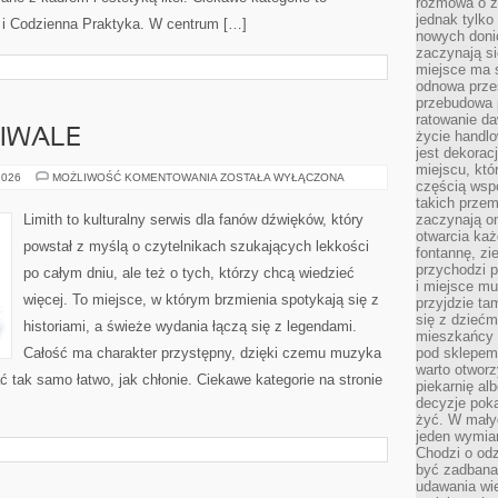
rozmowa o zm
jednak tylko
k i Codzienna Praktyka. W centrum […]
nowych doni
zaczynają si
miejsce ma s
odnowa przes
przebudowa p
ratowanie da
TIWALE
życie handl
jest dekorac
miejscu, któ
KONCERTY
2026
MOŻLIWOŚĆ KOMENTOWANIA
ZOSTAŁA WYŁĄCZONA
częścią wsp
I
FESTIWALE
takich przem
Limith to kulturalny serwis dla fanów dźwięków, który
zaczynają on
otwarcia ka
powstał z myślą o czytelnikach szukających lekkości
fontannę, zi
przychodzi p
po całym dniu, ale też o tych, którzy chcą wiedzieć
i miejsce mu
więcej. To miejsce, w którym brzmienia spotykają się z
przyjdzie ta
się z dziećm
historiami, a świeże wydania łączą się z legendami.
mieszkańcy w
Całość ma charakter przystępny, dzięki czemu muzyka
pod sklepem.
warto otwor
tać tak samo łatwo, jak chłonie. Ciekawe kategorie na stronie
piekarnię al
decyzje pok
żyć. W mały
jeden wymiar
Chodzi o odz
być zadbana
udawania wie