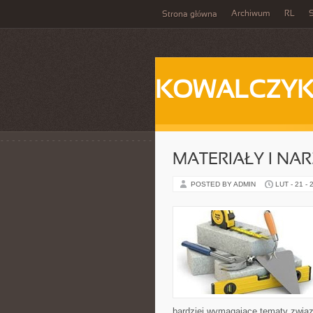
Archiwum
RL
S
Strona główna
KOWALCZY
MATERIAŁY I NA
POSTED BY ADMIN
LUT - 21 - 
bardziej wymagające tematy związa