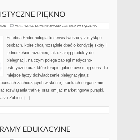
LISTYCZNE PIĘKNO
STYL
2026
MOŻLIWOŚĆ KOMENTOWANIA
ZOSTAŁA WYŁĄCZONA
ŻYCIA
I
HOLISTYCZNE
Estetica-Endermologia to serwis tworzony z myślą o
PIĘKNO
osobach, które chcą rozsądnie dbać o kondycję skóry i
jednocześnie rozumieć, jak działają produkty do
pielęgnacji, na czym polega zabiegi medyczno-
estetyczne oraz które terapie gabinetowe mają sens. To
miejsce łączy doświadczenie pielęgnacyjną z
rocesach zachodzących w skórze, tkankach i organizmie.
ać rozwiązania trafniej oraz omijać marketingowe pułapki.
arz i Zabiegi […]
GRAMY EDUKACYJNE