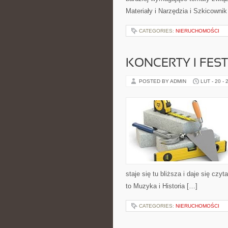
Materiały i Narzędzia i Szkicowni
CATEGORIES:
NIERUCHOMOŚCI
KONCERTY I FES
POSTED BY ADMIN
LUT - 20 - 
staje się tu bliższa i daje się czy
to Muzyka i Historia […]
CATEGORIES:
NIERUCHOMOŚCI