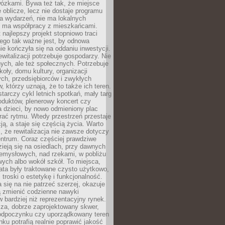
wózkami. Bywa też tak, że miejsce
 oblicze, lecz nie dostaje programu
a wydarzeń, nie ma lokalnych
ie ma współpracy z mieszkańcami.
najlepszy projekt stopniowo traci
tego tak ważne jest, by odnowa
nie kończyła się na oddaniu inwestycji.
ewitalizacji potrzebuje gospodarzy. Nie
nych, ale też społecznych. Potrzebuje
zkoły, domu kultury, organizacji
ch, przedsiębiorców i zwykłych
 którzy uznają, że to także ich teren.
arczy cykl letnich spotkań, mały targ
oduktów, plenerowy koncert czy
a dzieci, by nowo odmieniony plac
rać rytmu. Wtedy przestrzeń przestaje
ją, a staje się częścią życia. Warto
, że rewitalizacja nie zawsze dotyczy
entrum. Coraz częściej prawdziwe
ieją się na osiedlach, przy dawnych
zemysłowych, nad rzekami, w pobliżu
owych albo wokół szkół. To miejsca,
lata były traktowane czysto użytkowo,
 troski o estetykę i funkcjonalność.
się na nie patrzeć szerzej, okazuje
ą zmienić codzienne nawyki
bardziej niż reprezentacyjny rynek.
za, dobrze zaprojektowany skwer,
 odpoczynku czy uporządkowany teren
nku potrafią realnie poprawić jakość