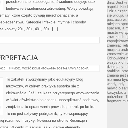
przestrzeni stoi zapobieganie, świadome decyzje oraz
dnia. Jest w
aspekt. Kied
budowanie świadomości zdrowotnej. Wpisy powstają
ludzie częś
ematy, które często bywają niejednoznaczne, a
się widują, 
poczucie wsp
zpieczeństwa. Kategorie Infekcje intymne i choroby
miejsca spo
spaceru, a m
ie kobiety 20+, 30+, 40+, 50+. […]
miasto wyłąc
zawsze dziej
zaprojektowa
zmieniać rel
miejska arch
znaczenie w
ERPRETACJA
Odnowione mi
wszystkich 
działających 
REPERTUAR
2026
MOŻLIWOŚĆ KOMENTOWANIA
ZOSTAŁA WYŁĄCZONA
stabilnej pr
I
INTERPRETACJA
zmiana jest 
To zakątek stworzyliśmy jako edukacyjny blog
nie musi być
wtedy, gdy l
muzyczny, w którym praktyka spotyka się z
mówić o same
korzystać z 
ciekawością. Jeśli szukasz przystępnego wprowadzenia
potrzebne. T
w świat dźwięków albo chcesz uporządkować podstawy,
fragment mia
znajdziesz tu opracowania prowadzące krok po kroku.
To nie jest sztywny podręcznik, tylko wspierający
piej rozumieć muzykę. Nowości na stronie Recenzje i
czne. W centrum serwisu są kluczowe elementy