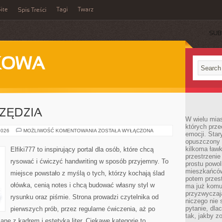
ite
Tagi
Twarz
Spis Treści
SUB
KOWA
RZĘDZIA
W wielu mia
których prze
MATERIAŁY
2026
MOŻLIWOŚĆ KOMENTOWANIA
ZOSTAŁA WYŁĄCZONA
emocji. Star
I
opuszczony 
NARZĘDZIA
kilkoma ławk
Elfiki777 to inspirujący portal dla osób, które chcą
przestrzenie
rysować i ćwiczyć handwriting w sposób przyjemny. To
prostu powol
mieszkańców
miejsce powstało z myślą o tych, którzy kochają ślad
potem przest
ołówka, cenią notes i chcą budować własny styl w
ma już komu
przyzwyczaja
rysunku oraz piśmie. Strona prowadzi czytelnika od
niczego nie 
pytanie, dla
pierwszych prób, przez regularne ćwiczenia, aż po
tak, jakby z
ne z kadrem i estetyką liter. Ciekawe kategorie to