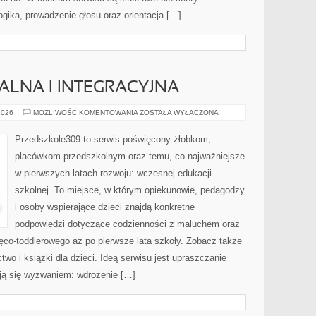
gika, prowadzenie głosu oraz orientacja […]
ALNA I INTEGRACYJNA
EDUKACJA
2026
MOŻLIWOŚĆ KOMENTOWANIA
ZOSTAŁA WYŁĄCZONA
SPECJALNA
I
INTEGRACYJNA
Przedszkole309 to serwis poświęcony żłobkom,
placówkom przedszkolnym oraz temu, co najważniejsze
w pierwszych latach rozwoju: wczesnej edukacji
szkolnej. To miejsce, w którym opiekunowie, pedagodzy
i osoby wspierające dzieci znajdą konkretne
podpowiedzi dotyczące codzienności z maluchem oraz
ęco-toddlerowego aż po pierwsze lata szkoły. Zobacz także
two i książki dla dzieci. Ideą serwisu jest upraszczanie
tają się wyzwaniem: wdrożenie […]