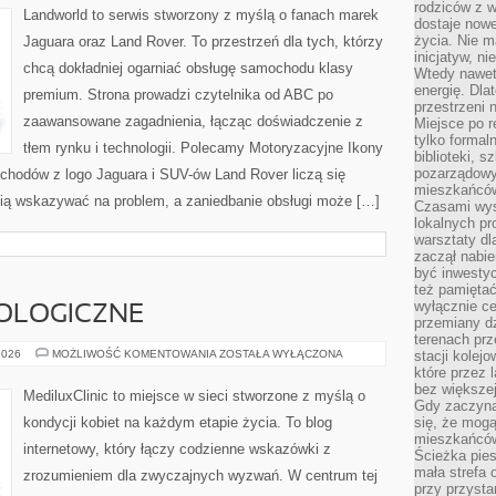
rodziców z 
CABRIO
Landworld to serwis stworzony z myślą o fanach marek
dostaje nowe
życia. Nie m
Jaguara oraz Land Rover. To przestrzeń dla tych, którzy
inicjatyw, n
chcą dokładniej ogarniać obsługę samochodu klasy
Wtedy nawet 
energię. Dla
premium. Strona prowadzi czytelnika od ABC po
przestrzeni 
zaawansowane zagadnienia, łącząc doświadczenie z
Miejsce po r
tylko formal
tłem rynku i technologii. Polecamy Motoryzacyjne Ikony
biblioteki, s
pozarządowy
hodów z logo Jaguara i SUV-ów Land Rover liczą się
mieszkańców,
afią wskazywać na problem, a zaniedbanie obsługi może […]
Czasami wyst
lokalnych pr
warsztaty dl
zaczął nabie
być inwestyc
też pamiętać
wyłącznie c
OLOGICZNE
przemiany dz
terenach pr
CHOROBY
2026
MOŻLIWOŚĆ KOMENTOWANIA
ZOSTAŁA WYŁĄCZONA
stacji kolej
GINEKOLOGICZNE
które przez 
bez większej
MediluxClinic to miejsce w sieci stworzone z myślą o
Gdy zaczyna 
kondycji kobiet na każdym etapie życia. To blog
się, że mog
mieszkańców 
internetowy, który łączy codzienne wskazówki z
Ścieżka pies
mała strefa
zrozumieniem dla zwyczajnych wyzwań. W centrum tej
przy przysta