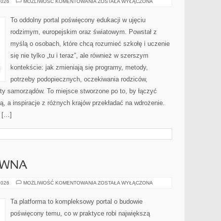
PROJEKTY
2026
MOŻLIWOŚĆ KOMENTOWANIA
ZOSTAŁA WYŁĄCZONA
I
PROGRAMY
EDUKACYJNE
To oddolny portal poświęcony edukacji w ujęciu
rodzimym, europejskim oraz światowym. Powstał z
myślą o osobach, które chcą rozumieć szkołę i uczenie
się nie tylko „tu i teraz”, ale również w szerszym
kontekście: jak zmieniają się programy, metody,
potrzeby podopiecznych, oczekiwania rodziców,
ety samorządów. To miejsce stworzone po to, by łączyć
ą, a inspiracje z różnych krajów przekładać na wdrożenie.
 […]
EWNA
RENOWACJA
2026
MOŻLIWOŚĆ KOMENTOWANIA
ZOSTAŁA WYŁĄCZONA
DREWNA
Ta platforma to kompleksowy portal o budowie
poświęcony temu, co w praktyce robi największą