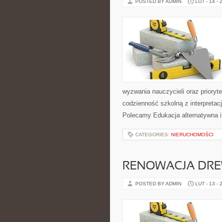
POSTED BY ADMIN
LUT - 14 - 
wyzwania nauczycieli oraz prioryt
codzienność szkolną z interpretacj
Polecamy Edukacja alternatywna i
CATEGORIES:
NIERUCHOMOŚCI
RENOWACJA DR
POSTED BY ADMIN
LUT - 13 - 