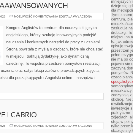
mniejszych m
 ZAAWANSOWANYCH
dzieje się g
dla metropol
Tymczasem 
ANGIELSKI
2026
MOŻLIWOŚĆ KOMENTOWANIA
ZOSTAŁA WYŁĄCZONA
centrum, pla
DLA
ZAAWANSOWANYCH
mieszkańcom
Kongres Anglistów to centrum dla nauczycieli języka
zasługuje na
drobiazg. T
angielskiego, którzy szukają innowacyjnych podejść
miejscu na 
to, jak odmi
nauczania i konkretnych narzędzi do pracy z uczniami.
opisują swoj
Strona powstała z myślą o osobach, które nie chcą stać
przestrzeń j
pełne rezygn
w miejscu i traktują dydaktykę jako dynamiczną
nie ma po co
dziedzinę. To wspólna przestrzeń pomysłów i realizacji,
pojawia się
zaczyna dot
ć uczenia oraz satysfakcja zarówno prowadzących zajęcia,
pomysłów. N
czego plano
lski dla początkujących i Angielski online – narzędzia i
specjalistyc
samorządowi 
mieszkańcy,
zaczynają 
okolicę. Nie
rewitalizac
inwestycje s
praktyczne. 
 I CABRIO
zdjęciach, a
stoją w pełn
SPORTOWE
tylko przez 
2026
MOŻLIWOŚĆ KOMENTOWANIA
ZOSTAŁA WYŁĄCZONA
COUPE
okazuje się 
I