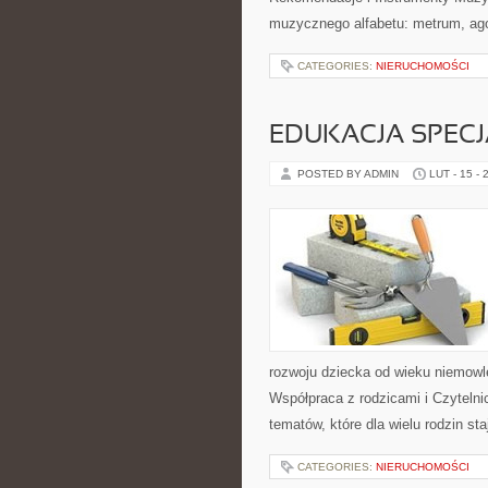
muzycznego alfabetu: metrum, ago
CATEGORIES:
NIERUCHOMOŚCI
EDUKACJA SPECJ
POSTED BY ADMIN
LUT - 15 - 
rozwoju dziecka od wieku niemowl
Współpraca z rodzicami i Czytelnic
tematów, które dla wielu rodzin s
CATEGORIES:
NIERUCHOMOŚCI