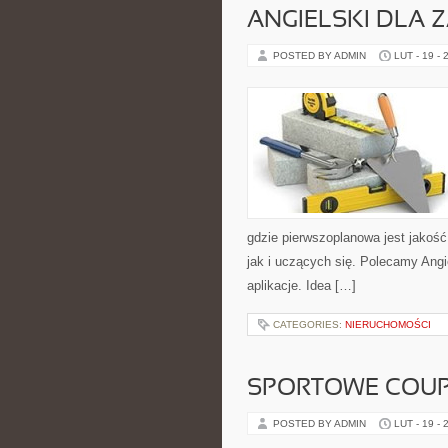
ANGIELSKI DLA
POSTED BY ADMIN
LUT - 19 - 
gdzie pierwszoplanowa jest jakoś
jak i uczących się. Polecamy Angie
aplikacje. Idea […]
CATEGORIES:
NIERUCHOMOŚCI
SPORTOWE COUPE
POSTED BY ADMIN
LUT - 19 - 